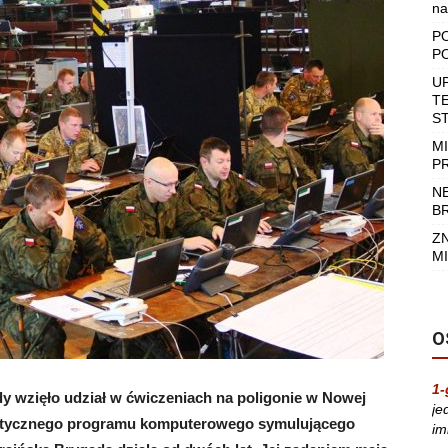
na
P
P
U
T
S
M
P
N
B
Z
MI
O
1-
ady wzięło udział w ćwiczeniach na poligonie w Nowej
je
listycznego programu komputerowego symulującego
im