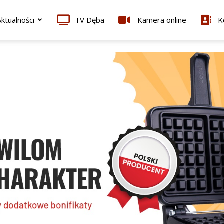
ktualności
TV Dęba
Kamera online
K