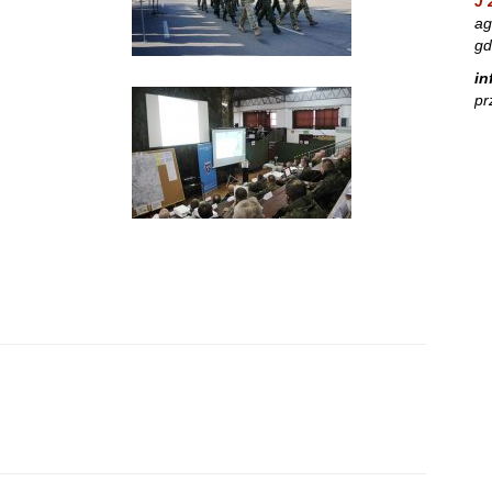
J 
ag
gd
in
pr