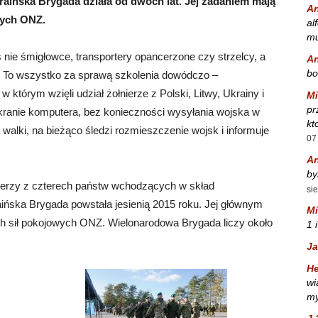
kraińska Brygada działa od dwóch lat. Jej zadaniem mają
A
wych ONZ.
al
mu
iś nie śmigłowce, transportery opancerzone czy strzelcy, a
A
bo
. To wszystko za sprawą szkolenia dowódczo –
którym wzięli udział żołnierze z Polski, Litwy, Ukrainy i
Mi
pr
kranie komputera, bez konieczności wysyłania wojska w
kt
 walki, na bieżąco śledzi rozmieszczenie wojsk i informuje
07
A
by
nierzy z czterech państw wchodzących w skład
si
ińska Brygada powstała jesienią 2015 roku. Jej głównym
Mi
h sił pokojowych ONZ. Wielonarodowa Brygada liczy około
1 
Ja
He
wi
my