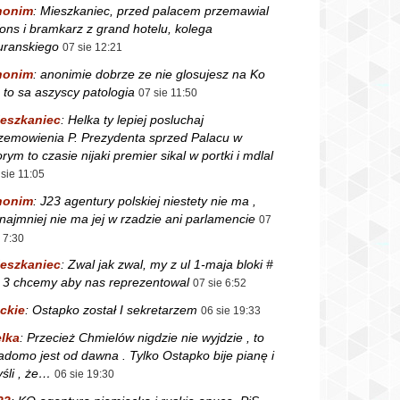
nonim
:
Mieszkaniec, przed palacem przemawial
fons i bramkarz z grand hotelu, kolega
ranskiego
07 sie 12:21
nonim
:
anonimie dobrze ze nie glosujesz na Ko
 to sa aszyscy patologia
07 sie 11:50
eszkaniec
:
Helka ty lepiej posluchaj
zemowienia P. Prezydenta sprzed Palacu w
orym to czasie nijaki premier sikal w portki i mdlal
 sie 11:05
nonim
:
J23 agentury polskiej niestety nie ma ,
najmniej nie ma jej w rzadzie ani parlamencie
07
e 7:30
eszkaniec
:
Zwal jak zwal, my z ul 1-maja bloki #
i 3 chcemy aby nas reprezentowal
07 sie 6:52
ckie
:
Ostapko został I sekretarzem
06 sie 19:33
lka
:
Przecież Chmielów nigdzie nie wyjdzie , to
adomo jest od dawna . Tylko Ostapko bije pianę i
śli , że…
06 sie 19:30