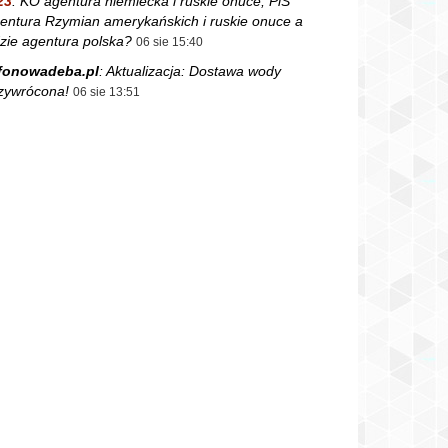
23
:
KO agentura niemiecka i ruskie onuce, PiS
entura Rzymian amerykańskich i ruskie onuce a
zie agentura polska?
06 sie 15:40
fonowadeba.pl
:
Aktualizacja: Dostawa wody
zywrócona!
06 sie 13:51