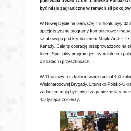
pole walki trwało 11 dni. Litewsko-Polsko-U
być misje zagraniczne w ramach sił pokojo
W Nowej Dębie na pierwszej linii frontu były dz
specjalistyczne programy komputerowe i mapy
sztabowego pod kryptonimem Maple Arch – 17, w 
Kanady. Całą tę operację przeprowadzono na e
teren. Specjalny program jest symulatorem pola
o stratach i przeszkodach.
W 11-dniowym szkoleniu wzięło udział 460 żoł
Wielonarodowej Brygady. Litewsko-Polsko-Ukra
zadaniem mają być misje zagraniczne w ramac
4,5 tysiąca żołnierzy.