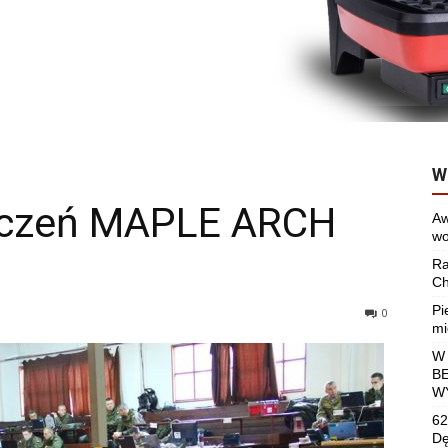
W
iczeń MAPLE ARCH
Aw
wo
Ra
Ch
Pi
0
mi
W
B
W
62
Dę