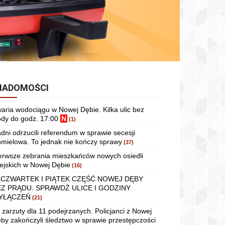
IADOMOŚCI
aria wodociągu w Nowej Dębie. Kilka ulic bez
dy do godz. 17:00
N
(1)
dni odrzucili referendum w sprawie secesji
mielowa. To jednak nie kończy sprawy
(37)
erwsze zebrania mieszkańców nowych osiedli
ejskich w Nowej Dębie
(16)
 CZWARTEK I PIĄTEK CZĘŚĆ NOWEJ DĘBY
EZ PRĄDU. SPRAWDŹ ULICE I GODZINY
YŁĄCZEŃ
(21)
 zarzuty dla 11 podejrzanych. Policjanci z Nowej
by zakończyli śledztwo w sprawie przestępczości