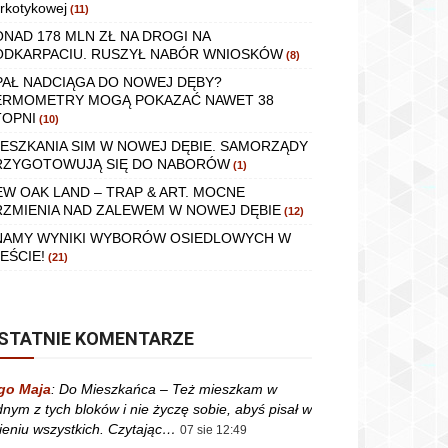
rkotykowej
(11)
ONAD 178 MLN ZŁ NA DROGI NA
ODKARPACIU. RUSZYŁ NABÓR WNIOSKÓW
(8)
PAŁ NADCIĄGA DO NOWEJ DĘBY?
ERMOMETRY MOGĄ POKAZAĆ NAWET 38
TOPNI
(10)
IESZKANIA SIM W NOWEJ DĘBIE. SAMORZĄDY
RZYGOTOWUJĄ SIĘ DO NABORÓW
(1)
EW OAK LAND – TRAP & ART. MOCNE
RZMIENIA NAD ZALEWEM W NOWEJ DĘBIE
(12)
NAMY WYNIKI WYBORÓW OSIEDLOWYCH W
EŚCIE!
(21)
STATNIE KOMENTARZE
go Maja
:
Do Mieszkańca – Też mieszkam w
dnym z tych bloków i nie życzę sobie, abyś pisał w
ieniu wszystkich. Czytając…
07 sie 12:49