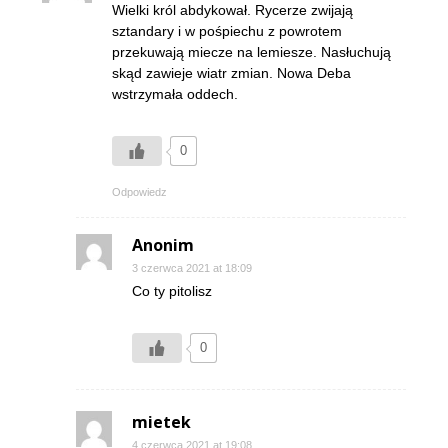
Wielki król abdykował. Rycerze zwijają
sztandary i w pośpiechu z powrotem
przekuwają miecze na lemiesze. Nasłuchują
skąd zawieje wiatr zmian. Nowa Deba
wstrzymała oddech.
0
Odpowiedz
Anonim
3 czerwca 2021 at 18:09
Co ty pitolisz
0
mietek
4 czerwca 2021 at 19:08