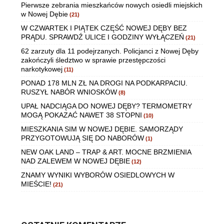
Pierwsze zebrania mieszkańców nowych osiedli miejskich
w Nowej Dębie
(21)
W CZWARTEK I PIĄTEK CZĘŚĆ NOWEJ DĘBY BEZ
PRĄDU. SPRAWDŹ ULICE I GODZINY WYŁĄCZEŃ
(21)
62 zarzuty dla 11 podejrzanych. Policjanci z Nowej Dęby
zakończyli śledztwo w sprawie przestępczości
narkotykowej
(11)
PONAD 178 MLN ZŁ NA DROGI NA PODKARPACIU.
RUSZYŁ NABÓR WNIOSKÓW
(8)
UPAŁ NADCIĄGA DO NOWEJ DĘBY? TERMOMETRY
MOGĄ POKAZAĆ NAWET 38 STOPNI
(10)
MIESZKANIA SIM W NOWEJ DĘBIE. SAMORZĄDY
PRZYGOTOWUJĄ SIĘ DO NABORÓW
(1)
NEW OAK LAND – TRAP & ART. MOCNE BRZMIENIA
NAD ZALEWEM W NOWEJ DĘBIE
(12)
ZNAMY WYNIKI WYBORÓW OSIEDLOWYCH W
MIEŚCIE!
(21)