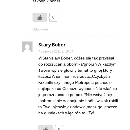
szkodnik bober
0
Odpowiedz
Stary Bober
7 czerwca 2021 at 16:57
@Stanisław Bober, cóżeś się tak przyssał
do rozrzucania obornika/gnoju ?W każdym
Twoim wpisie główny temat to gnój który
każesz Anonimom rozrzucać.Czyżbyś z
Krzuntki czy innego Pietropola pochodził i
najlepsze co Ci może wychodzić to właśnie
jego rozrzucanie po polu?Nie wstydź się
,babranie się w gnoju nie hańbi wszak robili
to Twoi ojcowie,dziadowie,masz go jeszcze
na gumiakach więc rób to i Ty!
0