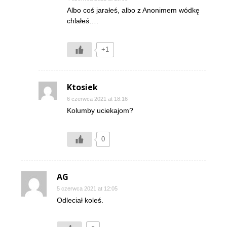
Albo coś jarałeś, albo z Anonimem wódkę
chlałeś….
+1
Ktosiek
6 czerwca 2021 at 18:16
Kolumby uciekajom?
0
AG
5 czerwca 2021 at 12:05
Odleciał koleś.