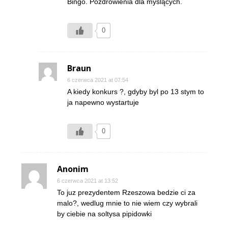
Bingo. Pozdrowienia dla myślących.
0
Braun
6 czerwca 2021 at 07:54
A kiedy konkurs ?, gdyby byl po 13 stym to
ja napewno wystartuje
0
Anonim
6 czerwca 2021 at 13:52
To juz prezydentem Rzeszowa bedzie ci za
malo?, wedlug mnie to nie wiem czy wybrali
by ciebie na soltysa pipidowki