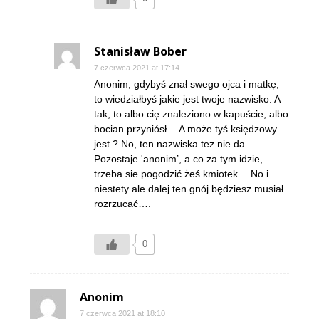
Stanisław Bober
7 czerwca 2021 at 17:14
Anonim, gdybyś znał swego ojca i matkę,
to wiedziałbyś jakie jest twoje nazwisko. A
tak, to albo cię znaleziono w kapuście, albo
bocian przyniósł… A może tyś księdzowy
jest ? No, ten nazwiska tez nie da…
Pozostaje 'anonim’, a co za tym idzie,
trzeba sie pogodzić żeś kmiotek… No i
niestety ale dalej ten gnój będziesz musiał
rozrzucać….
0
Anonim
7 czerwca 2021 at 18:10