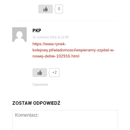
0
PKP
11 czerwca 2021 at 12:50
https://www.rynek-
kolejowy.pl/wiadomosci/wspieramy-szpital-w-
nowej-debie-102916.html
+2
Odpowiedz
ZOSTAW ODPOWIEDŹ