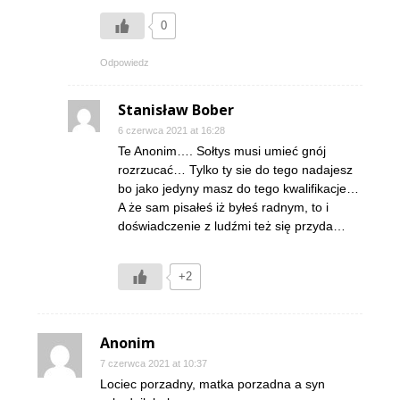
0
Odpowiedz
Stanisław Bober
6 czerwca 2021 at 16:28
Te Anonim…. Sołtys musi umieć gnój
rozrzucać… Tylko ty sie do tego nadajesz
bo jako jedyny masz do tego kwalifikacje…
A że sam pisałeś iż byłeś radnym, to i
doświadczenie z ludźmi też się przyda…
+2
Anonim
7 czerwca 2021 at 10:37
Lociec porzadny, matka porzadna a syn