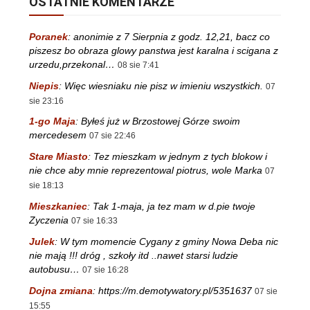
OSTATNIE KOMENTARZE
Poranek
:
anonimie z 7 Sierpnia z godz. 12,21, bacz co
piszesz bo obraza glowy panstwa jest karalna i scigana z
urzedu,przekonal…
08 sie 7:41
Niepis
:
Więc wiesniaku nie pisz w imieniu wszystkich.
07
sie 23:16
1-go Maja
:
Byłeś już w Brzostowej Górze swoim
mercedesem
07 sie 22:46
Stare Miasto
:
Tez mieszkam w jednym z tych blokow i
nie chce aby mnie reprezentowal piotrus, wole Marka
07
sie 18:13
Mieszkaniec
:
Tak 1-maja, ja tez mam w d.pie twoje
Zyczenia
07 sie 16:33
Julek
:
W tym momencie Cygany z gminy Nowa Deba nic
nie mają !!! dróg , szkoły itd ..nawet starsi ludzie
autobusu…
07 sie 16:28
Dojna zmiana
:
https://m.demotywatory.pl/5351637
07 sie
15:55