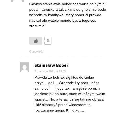
Gdybys stanislawie bober cos wartal to bym ci
podal nazwisko a tak z kims od gnoju nie bede
wchodzil w komitywe ,stary bober ci prawde
napisal ale watpie mendo bys z tego cos
zrozumial
0
Odpowiedz
Stanisław Bober
7 czerwca 2021 at 19:55
Prawda że boli jak się ktoś do ciebie
przyp….doli… Wreszcie i ty poczułeś to
samo co inni, gdy tak namiętnie po nich
jedziesz jak po burej suce w każdym twoim
wpisie… No, a teraz już się tak nie obrażaj
i idź skończyć przed wieczorem to
rozrzucanie gnoju. Kmiotku….