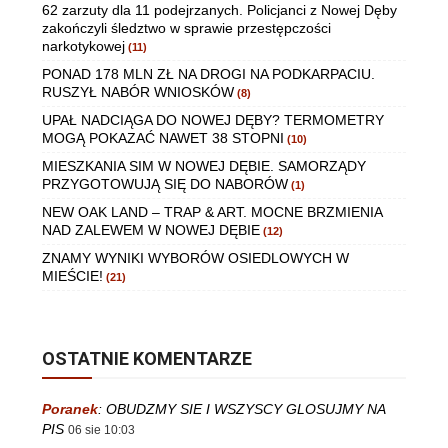
62 zarzuty dla 11 podejrzanych. Policjanci z Nowej Dęby
zakończyli śledztwo w sprawie przestępczości
narkotykowej
(11)
PONAD 178 MLN ZŁ NA DROGI NA PODKARPACIU.
RUSZYŁ NABÓR WNIOSKÓW
(8)
UPAŁ NADCIĄGA DO NOWEJ DĘBY? TERMOMETRY
MOGĄ POKAZAĆ NAWET 38 STOPNI
(10)
MIESZKANIA SIM W NOWEJ DĘBIE. SAMORZĄDY
PRZYGOTOWUJĄ SIĘ DO NABORÓW
(1)
NEW OAK LAND – TRAP & ART. MOCNE BRZMIENIA
NAD ZALEWEM W NOWEJ DĘBIE
(12)
ZNAMY WYNIKI WYBORÓW OSIEDLOWYCH W
MIEŚCIE!
(21)
OSTATNIE KOMENTARZE
Poranek
:
OBUDZMY SIE I WSZYSCY GLOSUJMY NA
PIS
06 sie 10:03