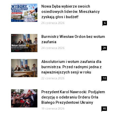
Nowa Dęba wybierze swoich
osiedlowych liderów. Mieszkańcy
zyskają głos i budżet!
26 czerwca 2026
6
Burmistrz Wiesław Ordon bez wotum
zaufania
24 czerwca 2026
28
Absolutorium i wotum zaufania dla
burmistrza. Przed radnymi jedna z
najważniejszych sesji w roku
22 czerwca 2026
10
Prezydent Karol Nawrocki: Podjąłem
decyzję o odebraniu Orderu Orła
Białego Prezydentowi Ukrainy
19 czerwca 2026
46