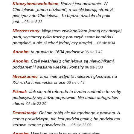
Ktoczyimniewolnikiem
:
Raczej jest odwrotnie. W
Chmielowie „tupną nóżkami”, a wieśki kierują strumyk
pieniędzy do Chmielowa. To będzie działało do puki
jest…
06 sie 8:38
Niezrzeszony
:
Niejestem zwolennikiem jednej czy drogiej
parti, wystarczy tylko trochę poruszyć szare komórki i
pomyśleć, a nie słuchać jednej czy drogiej…
06 sie 8:34
Anonim
:
ta grupka to 1604 podpisow
06 sie 7:42
Anonim
:
Czyli wieśniaki z chmielowa są niewolnikami,
poddanymi i waslami wieśka i komsity
06 sie 7:30
Mieszkaniec
:
anonimie wstyd to nalezec i glosowac na
KO ruska i niemiecka onuce
06 sie 6:42
Piżmak
:
Jak się robi referędu to trzeba zadbać o to rzeby
podpisywały się ludzie poprawnie. Nie umita autografów
zbirać.
05 sie 23:30
Demokracja
:
Oni nie robią nic niezgodnego z prawem. A
celem prawdziwym, nie jest podział gminy, bo podział ma
zerowe szanse powodzenia.…
05 sie 23:00
Anonim
:
Uważam że cała sprawa z odcięciem