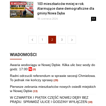
103 mieszkańców mniej w rok.
Alarmujące dane demograficzne dla
gminy Nowa Dęba
18 czerwca 2026
51
1
2
3
WIADOMOŚCI
Awaria wodociągu w Nowej Dębie. Kilka ulic bez wody do
godz. 17:00
N
(0)
Radni odrzucili referendum w sprawie secesji Chmielowa.
To jednak nie kończy sprawy
(29)
Pierwsze zebrania mieszkańców nowych osiedli miejskich
w Nowej Dębie
(13)
W CZWARTEK I PIĄTEK CZĘŚĆ NOWEJ DĘBY BEZ
PRĄDU. SPRAWDŹ ULICE I GODZINY WYŁĄCZEŃ
(18)