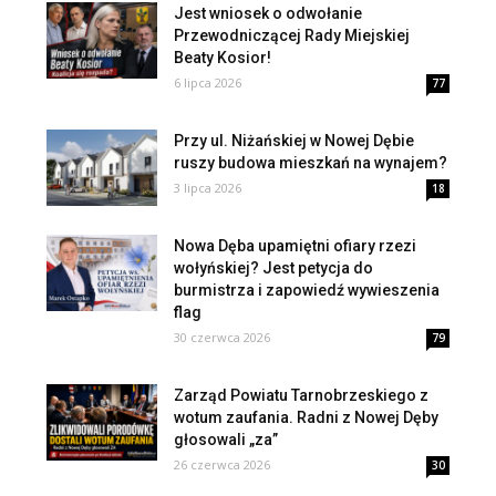
Jest wniosek o odwołanie
Przewodniczącej Rady Miejskiej
Beaty Kosior!
6 lipca 2026
77
Przy ul. Niżańskiej w Nowej Dębie
ruszy budowa mieszkań na wynajem?
3 lipca 2026
18
Nowa Dęba upamiętni ofiary rzezi
wołyńskiej? Jest petycja do
burmistrza i zapowiedź wywieszenia
flag
30 czerwca 2026
79
Zarząd Powiatu Tarnobrzeskiego z
wotum zaufania. Radni z Nowej Dęby
głosowali „za”
26 czerwca 2026
30