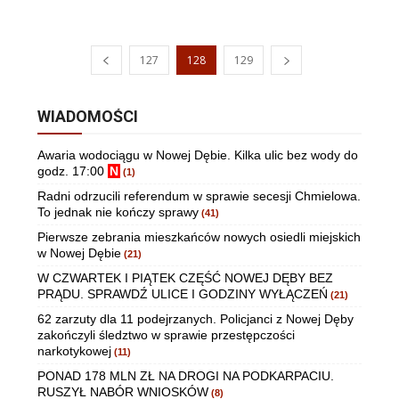
127
128
129
WIADOMOŚCI
Awaria wodociągu w Nowej Dębie. Kilka ulic bez wody do
godz. 17:00
N
(1)
Radni odrzucili referendum w sprawie secesji Chmielowa.
To jednak nie kończy sprawy
(41)
Pierwsze zebrania mieszkańców nowych osiedli miejskich
w Nowej Dębie
(21)
W CZWARTEK I PIĄTEK CZĘŚĆ NOWEJ DĘBY BEZ
PRĄDU. SPRAWDŹ ULICE I GODZINY WYŁĄCZEŃ
(21)
62 zarzuty dla 11 podejrzanych. Policjanci z Nowej Dęby
zakończyli śledztwo w sprawie przestępczości
narkotykowej
(11)
PONAD 178 MLN ZŁ NA DROGI NA PODKARPACIU.
RUSZYŁ NABÓR WNIOSKÓW
(8)