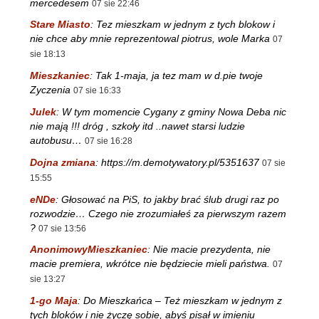
mercedesem
07 sie 22:46
Stare Miasto
:
Tez mieszkam w jednym z tych blokow i
nie chce aby mnie reprezentowal piotrus, wole Marka
07
sie 18:13
Mieszkaniec
:
Tak 1-maja, ja tez mam w d.pie twoje
Zyczenia
07 sie 16:33
Julek
:
W tym momencie Cygany z gminy Nowa Deba nic
nie mają !!! dróg , szkoły itd ..nawet starsi ludzie
autobusu…
07 sie 16:28
Dojna zmiana
:
https://m.demotywatory.pl/5351637
07 sie
15:55
eNDe
:
Głosować na PiS, to jakby brać ślub drugi raz po
rozwodzie… Czego nie zrozumiałeś za pierwszym razem
?
07 sie 13:56
AnonimowyMieszkaniec
:
Nie macie prezydenta, nie
macie premiera, wkrótce nie będziecie mieli państwa.
07
sie 13:27
1-go Maja
:
Do Mieszkańca – Też mieszkam w jednym z
tych bloków i nie życzę sobie, abyś pisał w imieniu