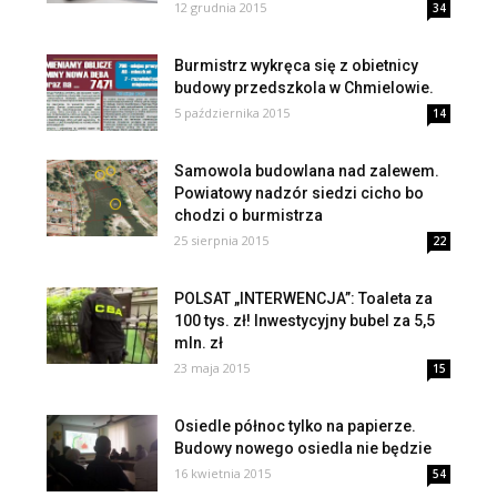
12 grudnia 2015
34
Burmistrz wykręca się z obietnicy
budowy przedszkola w Chmielowie.
5 października 2015
14
Samowola budowlana nad zalewem.
Powiatowy nadzór siedzi cicho bo
chodzi o burmistrza
25 sierpnia 2015
22
POLSAT „INTERWENCJA”: Toaleta za
100 tys. zł! Inwestycyjny bubel za 5,5
mln. zł
23 maja 2015
15
Osiedle północ tylko na papierze.
Budowy nowego osiedla nie będzie
16 kwietnia 2015
54