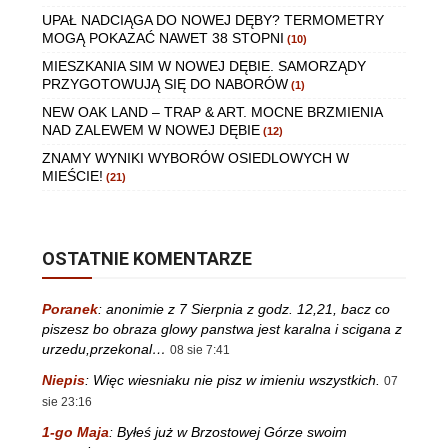
UPAŁ NADCIĄGA DO NOWEJ DĘBY? TERMOMETRY
MOGĄ POKAZAĆ NAWET 38 STOPNI
(10)
MIESZKANIA SIM W NOWEJ DĘBIE. SAMORZĄDY
PRZYGOTOWUJĄ SIĘ DO NABORÓW
(1)
NEW OAK LAND – TRAP & ART. MOCNE BRZMIENIA
NAD ZALEWEM W NOWEJ DĘBIE
(12)
ZNAMY WYNIKI WYBORÓW OSIEDLOWYCH W
MIEŚCIE!
(21)
OSTATNIE KOMENTARZE
Poranek
:
anonimie z 7 Sierpnia z godz. 12,21, bacz co
piszesz bo obraza glowy panstwa jest karalna i scigana z
urzedu,przekonal…
08 sie 7:41
Niepis
:
Więc wiesniaku nie pisz w imieniu wszystkich.
07
sie 23:16
1-go Maja
:
Byłeś już w Brzostowej Górze swoim