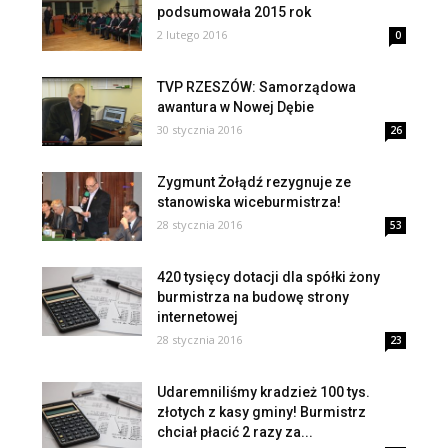
podsumowała 2015 rok
2 lutego 2016
0
TVP RZESZÓW: Samorządowa
awantura w Nowej Dębie
30 stycznia 2016
26
Zygmunt Żołądź rezygnuje ze
stanowiska wiceburmistrza!
28 stycznia 2016
53
420 tysięcy dotacji dla spółki żony
burmistrza na budowę strony
internetowej
28 stycznia 2016
23
Udaremniliśmy kradzież 100 tys.
złotych z kasy gminy! Burmistrz
chciał płacić 2 razy za...