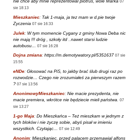
nie chce aby mnie reprezentowal piotrus, wole Marka
07
sie 18:13
Mieszkaniec
:
Tak 1-maja, ja tez mam w d.pie twoje
Zyczenia
07 sie 16:33
Julek
:
W tym momencie Cygany z gminy Nowa Deba nic
nie mają !!! dróg , szkoły itd ..nawet starsi ludzie
autobusu…
07 sie 16:28
Dojna zmiana
:
https://m.demotywatory.pl/5351637
07 sie
15:55
eNDe
:
Głosować na PiS, to jakby brać ślub drugi raz po
rozwodzie… Czego nie zrozumiałeś za pierwszym razem
?
07 sie 13:56
AnonimowyMieszkaniec
:
Nie macie prezydenta, nie
macie premiera, wkrótce nie będziecie mieli państwa.
07
sie 13:27
1-go Maja
:
Do Mieszkańca – Też mieszkam w jednym z
tych bloków i nie życzę sobie, abyś pisał w imieniu
wszystkich. Czytając…
07 sie 12:49
Anonim
:
Mieszkaniec, przed palacem przemawial alfons