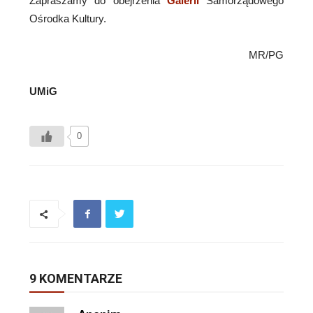
Zapraszamy do obejrzenia
Galerii
Samorządowego
Ośrodka Kultury.
MR/PG
UMiG
0
9 KOMENTARZE