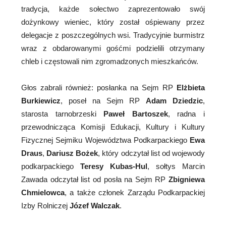
tradycja, każde sołectwo zaprezentowało swój
dożynkowy wieniec, który został ośpiewany przez
delegacje z poszczególnych wsi. Tradycyjnie burmistrz
wraz z obdarowanymi gośćmi podzielili otrzymany
chleb i częstowali nim zgromadzonych mieszkańców.
Głos zabrali również: posłanka na Sejm RP
Elżbieta
Burkiewicz
, poseł na Sejm RP
Adam Dziedzic
,
starosta tarnobrzeski
Paweł Bartoszek
, radna i
przewodnicząca Komisji Edukacji, Kultury i Kultury
Fizycznej Sejmiku Województwa Podkarpackiego
Ewa
Draus
,
Dariusz Bożek
, który odczytał list od wojewody
podkarpackiego
Teresy Kubas-Hul
, sołtys Marcin
Zawada odczytał list od posła na Sejm RP
Zbigniewa
Chmielowca
, a także członek Zarządu Podkarpackiej
Izby Rolniczej
Józef Walczak
.