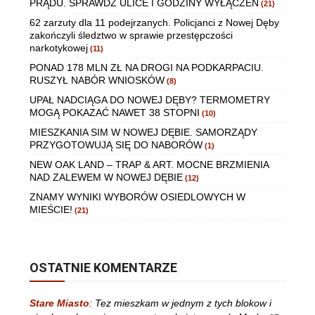
PRĄDU. SPRAWDŹ ULICE I GODZINY WYŁĄCZEŃ
(21)
62 zarzuty dla 11 podejrzanych. Policjanci z Nowej Dęby
zakończyli śledztwo w sprawie przestępczości
narkotykowej
(11)
PONAD 178 MLN ZŁ NA DROGI NA PODKARPACIU.
RUSZYŁ NABÓR WNIOSKÓW
(8)
UPAŁ NADCIĄGA DO NOWEJ DĘBY? TERMOMETRY
MOGĄ POKAZAĆ NAWET 38 STOPNI
(10)
MIESZKANIA SIM W NOWEJ DĘBIE. SAMORZĄDY
PRZYGOTOWUJĄ SIĘ DO NABORÓW
(1)
NEW OAK LAND – TRAP & ART. MOCNE BRZMIENIA
NAD ZALEWEM W NOWEJ DĘBIE
(12)
ZNAMY WYNIKI WYBORÓW OSIEDLOWYCH W
MIEŚCIE!
(21)
OSTATNIE KOMENTARZE
Stare Miasto
:
Tez mieszkam w jednym z tych blokow i