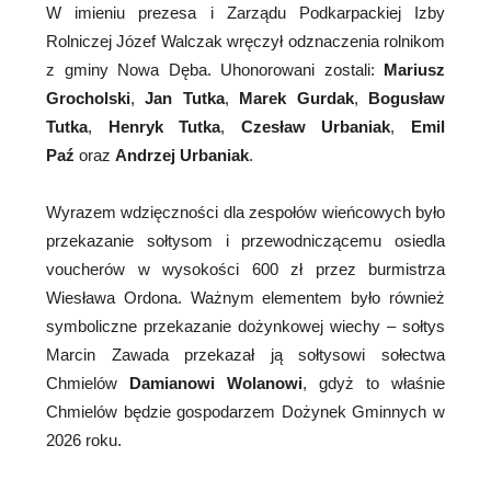
W imieniu prezesa i Zarządu Podkarpackiej Izby
Rolniczej Józef Walczak wręczył odznaczenia rolnikom
z gminy Nowa Dęba. Uhonorowani zostali:
Mariusz
Grocholski
,
Jan Tutka
,
Marek Gurdak
,
Bogusław
Tutka
,
Henryk Tutka
,
Czesław Urbaniak
,
Emil
Paź
oraz
Andrzej Urbaniak
.
Wyrazem wdzięczności dla zespołów wieńcowych było
przekazanie sołtysom i przewodniczącemu osiedla
voucherów w wysokości 600 zł przez burmistrza
Wiesława Ordona. Ważnym elementem było również
symboliczne przekazanie dożynkowej wiechy – sołtys
Marcin Zawada przekazał ją sołtysowi sołectwa
Chmielów
Damianowi Wolanowi
, gdyż to właśnie
Chmielów będzie gospodarzem Dożynek Gminnych w
2026 roku.