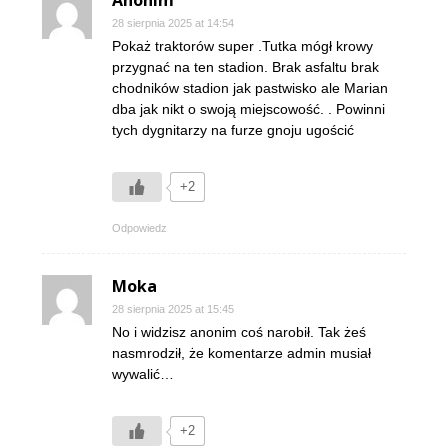
Anonim
28 sierpnia 2025 at 14:54
Pokaż traktorów super .Tutka mógł krowy
przygnać na ten stadion. Brak asfaltu brak
chodników stadion jak pastwisko ale Marian
dba jak nikt o swoją miejscowość. . Powinni
tych dygnitarzy na furze gnoju ugościć
+2
Odpowiedz
Moka
28 sierpnia 2025 at 15:45
No i widzisz anonim coś narobił. Tak żeś
nasmrodził, że komentarze admin musiał
wywalić…
+2