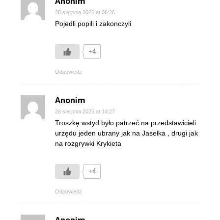
Anonim
28 sierpnia 2025 at 06:26
Pojedli popili i zakonczyli
+4
Odpowiedz
Anonim
28 sierpnia 2025 at 14:27
Troszkę wstyd było patrzeć na przedstawicieli
urzędu jeden ubrany jak na Jasełka , drugi jak
na rozgrywki Krykieta
+4
Odpowiedz