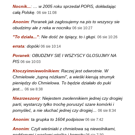
Nocnik...
:
… w 2005 roku sprzedał POPiS, dokładając
całą Polskę.
06 sie 11:08
Anonim
:
Poranek jak zaglosujemy na pis to wszyscy sie
obudzimy ale z reka w nocniku
06 sie 10:27
"To działa..."
:
Nie dość że śpiący, to i głupi.
06 sie 10:26
errata
:
dopóki
06 sie 10:14
Poranek
:
OBUDZMY SIE I WSZYSCY GLOSUJMY NA
PIS
06 sie 10:03
Ktoczyimniewolnikiem
:
Raczej jest odwrotnie. W
Chmielowie „tupną nóżkami”, a wieśki kierują strumyk
pieniędzy do Chmielowa. To będzie działało do puki
jest…
06 sie 8:38
Niezrzeszony
:
Niejestem zwolennikiem jednej czy drogiej
parti, wystarczy tylko trochę poruszyć szare komórki i
pomyśleć, a nie słuchać jednej czy drogiej…
06 sie 8:34
Anonim
:
ta grupka to 1604 podpisow
06 sie 7:42
Anonim
:
Czyli wieśniaki z chmielowa są niewolnikami,
poddanymi i waslami wieśka i komsity