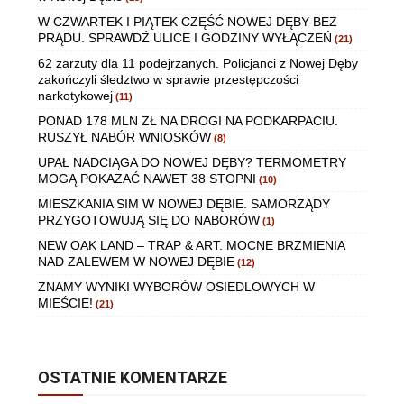
W CZWARTEK I PIĄTEK CZĘŚĆ NOWEJ DĘBY BEZ
PRĄDU. SPRAWDŹ ULICE I GODZINY WYŁĄCZEŃ
(21)
62 zarzuty dla 11 podejrzanych. Policjanci z Nowej Dęby
zakończyli śledztwo w sprawie przestępczości
narkotykowej
(11)
PONAD 178 MLN ZŁ NA DROGI NA PODKARPACIU.
RUSZYŁ NABÓR WNIOSKÓW
(8)
UPAŁ NADCIĄGA DO NOWEJ DĘBY? TERMOMETRY
MOGĄ POKAZAĆ NAWET 38 STOPNI
(10)
MIESZKANIA SIM W NOWEJ DĘBIE. SAMORZĄDY
PRZYGOTOWUJĄ SIĘ DO NABORÓW
(1)
NEW OAK LAND – TRAP & ART. MOCNE BRZMIENIA
NAD ZALEWEM W NOWEJ DĘBIE
(12)
ZNAMY WYNIKI WYBORÓW OSIEDLOWYCH W
MIEŚCIE!
(21)
OSTATNIE KOMENTARZE