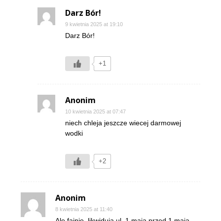
Darz Bór!
9 kwietnia 2025 at 19:10
Darz Bór!
+1
Anonim
10 kwietnia 2025 at 07:47
niech chleja jeszcze wiecej darmowej
wodki
+2
Anonim
8 kwietnia 2025 at 11:40
Ale fajnie, likwiduja ul. 1 maja przed 1 maja ,