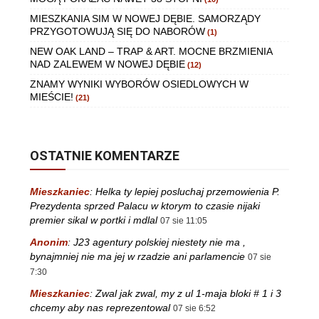
MIESZKANIA SIM W NOWEJ DĘBIE. SAMORZĄDY
PRZYGOTOWUJĄ SIĘ DO NABORÓW
(1)
NEW OAK LAND – TRAP & ART. MOCNE BRZMIENIA
NAD ZALEWEM W NOWEJ DĘBIE
(12)
ZNAMY WYNIKI WYBORÓW OSIEDLOWYCH W
MIEŚCIE!
(21)
OSTATNIE KOMENTARZE
Mieszkaniec
:
Helka ty lepiej posluchaj przemowienia P.
Prezydenta sprzed Palacu w ktorym to czasie nijaki
premier sikal w portki i mdlal
07 sie 11:05
Anonim
:
J23 agentury polskiej niestety nie ma ,
bynajmniej nie ma jej w rzadzie ani parlamencie
07 sie
7:30
Mieszkaniec
:
Zwal jak zwal, my z ul 1-maja bloki # 1 i 3
chcemy aby nas reprezentowal
07 sie 6:52