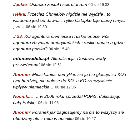
Jackie
:
Ostapko został I sekretarzem
06 sie 19:33
Helka
:
Przecież Chmielów nigdzie nie wyjdzie , to
wiadomo jest od dawna . Tylko Ostapko bije pianę i myśli
, że…
06 sie 19:30
J 23
:
KO agentura niemiecka i ruskie onuce, PiS
agentura Rzymian amerykańskich i ruskie onuce a gdzie
agentura polska?
06 sie 15:40
infonowadeba.pl
:
Aktualizacja: Dostawa wody
przywrócona!
06 sie 13:51
Anonim
:
Mieszkaniec pomyliles sie ja nie glosuje za KO i
tym bardziej, nie naleze do KO, a KO rzeczywiscie
wplywy niemieckie…
06 sie 12:36
Nocnik...
:
… w 2005 roku sprzedał POPiS, dokładając
całą Polskę.
06 sie 11:08
Anonim
:
Poranek jak zaglosujemy na pis to wszyscy sie
obudzimy ale z reka w nocniku
06 sie 10:27