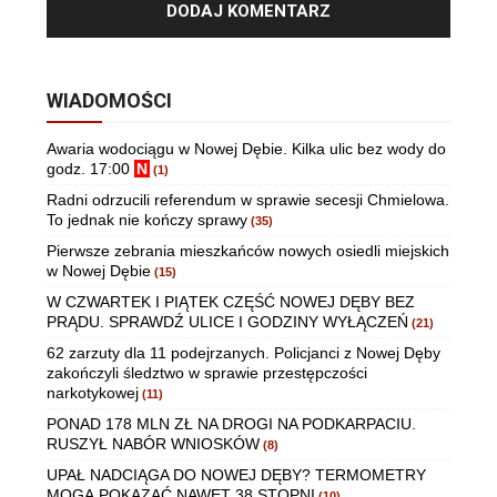
WIADOMOŚCI
Awaria wodociągu w Nowej Dębie. Kilka ulic bez wody do
godz. 17:00
N
(1)
Radni odrzucili referendum w sprawie secesji Chmielowa.
To jednak nie kończy sprawy
(35)
Pierwsze zebrania mieszkańców nowych osiedli miejskich
w Nowej Dębie
(15)
W CZWARTEK I PIĄTEK CZĘŚĆ NOWEJ DĘBY BEZ
PRĄDU. SPRAWDŹ ULICE I GODZINY WYŁĄCZEŃ
(21)
62 zarzuty dla 11 podejrzanych. Policjanci z Nowej Dęby
zakończyli śledztwo w sprawie przestępczości
narkotykowej
(11)
PONAD 178 MLN ZŁ NA DROGI NA PODKARPACIU.
RUSZYŁ NABÓR WNIOSKÓW
(8)
UPAŁ NADCIĄGA DO NOWEJ DĘBY? TERMOMETRY
MOGĄ POKAZAĆ NAWET 38 STOPNI
(10)