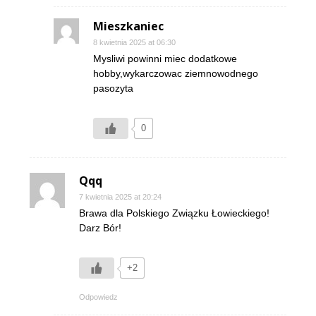
Mieszkaniec
8 kwietnia 2025 at 06:30
Mysliwi powinni miec dodatkowe
hobby,wykarczowac ziemnowodnego
pasozyta
0
Qqq
7 kwietnia 2025 at 20:24
Brawa dla Polskiego Związku Łowieckiego!
Darz Bór!
+2
Odpowiedz