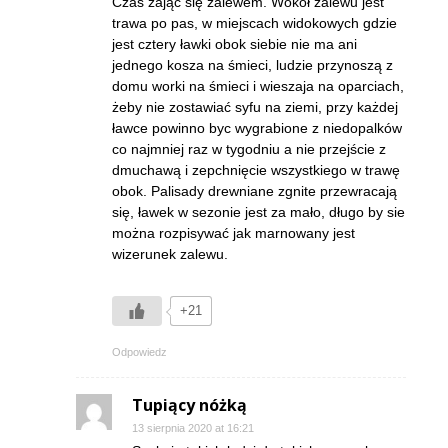
Czas zająć się zalewem. Wokół zalewu jest
trawa po pas, w miejscach widokowych gdzie
jest cztery ławki obok siebie nie ma ani
jednego kosza na śmieci, ludzie przynoszą z
domu worki na śmieci i wieszaja na oparciach,
żeby nie zostawiać syfu na ziemi, przy każdej
ławce powinno byc wygrabione z niedopalków
co najmniej raz w tygodniu a nie przejście z
dmuchawą i zepchnięcie wszystkiego w trawę
obok. Palisady drewniane zgnite przewracają
się, ławek w sezonie jest za mało, długo by sie
można rozpisywać jak marnowany jest
wizerunek zalewu.
+21
Odpowiedz
Tupiący nóżką
13 sierpnia 2020 at 16:21