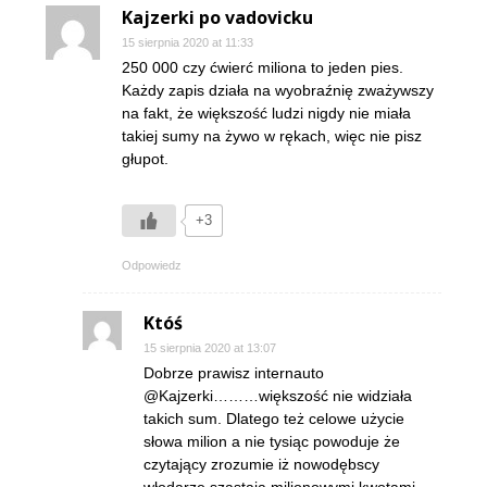
Kajzerki po vadovicku
15 sierpnia 2020 at 11:33
250 000 czy ćwierć miliona to jeden pies.
Każdy zapis działa na wyobraźnię zważywszy
na fakt, że większość ludzi nigdy nie miała
takiej sumy na żywo w rękach, więc nie pisz
głupot.
+3
Odpowiedz
Któś
15 sierpnia 2020 at 13:07
Dobrze prawisz internauto
@Kajzerki………większość nie widziała
takich sum. Dlatego też celowe użycie
słowa milion a nie tysiąc powoduje że
czytający zrozumie iż nowodębscy
włodarze szastają milionowymi kwotami