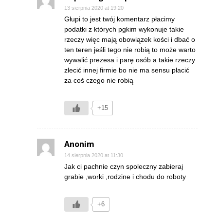
13 sierpnia 2020 at 19:20
Głupi to jest twój komentarz płacimy
podatki z których pgkim wykonuje takie
rzeczy więc mają obowiązek kości i dbać o
ten teren jeśli tego nie robią to może warto
wywalić prezesa i parę osób a takie rzeczy
zlecić innej firmie bo nie ma sensu płacić
za coś czego nie robią
+15
Anonim
14 sierpnia 2020 at 11:30
Jak ci pachnie czyn spoleczny zabieraj
grabie ,worki ,rodzine i chodu do roboty
+6