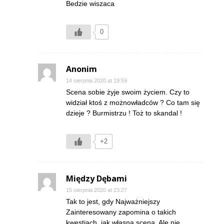
Bedzie wiszaca
0
Anonim
14 sierpnia 2020 at 19:59
Scena sobie żyje swoim życiem. Czy to
widział ktoś z możnowładców ? Co tam się
dzieje ? Burmistrzu ! Toż to skandal !
+2
Między Dębami
15 sierpnia 2020 at 23:27
Tak to jest, gdy Najważniejszy
Zainteresowany zapomina o takich
kwestiach, jak własna scena. Ale nie