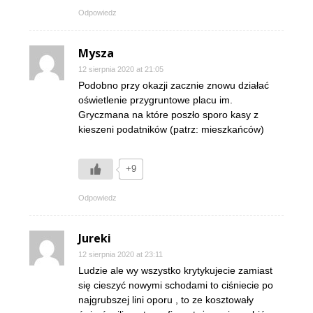
Odpowiedz
Mysza
12 sierpnia 2020 at 21:05
Podobno przy okazji zacznie znowu działać
oświetlenie przygruntowe placu im.
Gryczmana na które poszło sporo kasy z
kieszeni podatników (patrz: mieszkańców)
+9
Odpowiedz
Jureki
12 sierpnia 2020 at 23:11
Ludzie ale wy wszystko krytykujecie zamiast
się cieszyć nowymi schodami to ciśniecie po
najgrubszej lini oporu , to ze kosztowały