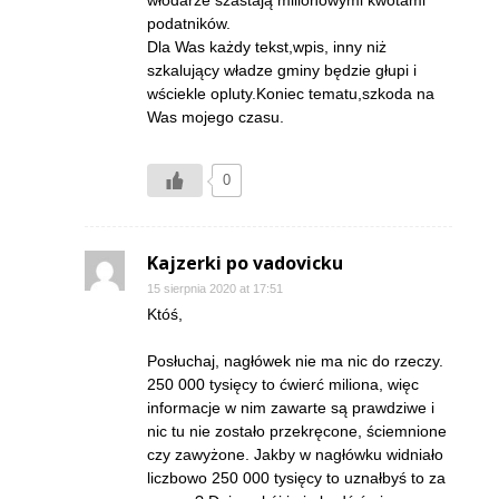
podatników.
Dla Was każdy tekst,wpis, inny niż
szkalujący władze gminy będzie głupi i
wściekle opluty.Koniec tematu,szkoda na
Was mojego czasu.
0
Kajzerki po vadovicku
15 sierpnia 2020 at 17:51
Któś,
Posłuchaj, nagłówek nie ma nic do rzeczy.
250 000 tysięcy to ćwierć miliona, więc
informacje w nim zawarte są prawdziwe i
nic tu nie zostało przekręcone, ściemnione
czy zawyżone. Jakby w nagłówku widniało
liczbowo 250 000 tysięcy to uznałbyś to za