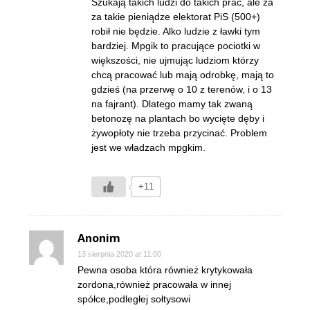
Szukają takich ludzi do takich prac, ale za
za takie pieniądze elektorat PiS (500+)
robił nie będzie. Alko ludzie z ławki tym
bardziej. Mpgik to pracujące pociotki w
większości, nie ujmując ludziom którzy
chcą pracować lub mają odrobkę, mają to
gdzieś (na przerwę o 10 z terenów, i o 13
na fajrant). Dlatego mamy tak zwaną
betonozę na plantach bo wycięte dęby i
żywopłoty nie trzeba przycinać. Problem
jest we władzach mpgkim.
+11
Anonim
13 sierpnia 2020 at 11:00
Pewna osoba która również krytykowała
zordona,również pracowała w innej
spółce,podległej sołtysowi