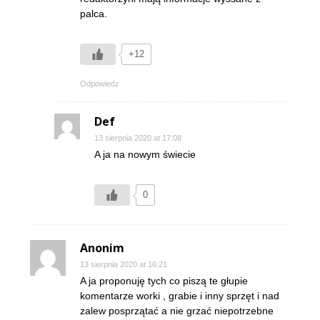
palca.
+12
Odpowiedz
Def
13 sierpnia 2020 at 17:08
A ja na nowym świecie
0
Anonim
13 sierpnia 2020 at 16:21
A ja proponuję tych co piszą te głupie
komentarze worki , grabie i inny sprzęt i nad
zalew posprzątać a nie grzać niepotrzebne