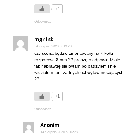
+4
Odpowiedz
mgr inż
14 sierpnia 2020 at 13:28
czy scena będzie zmontowany na 4 kołki
rozporowe 8 mm ?? proszę o odpowiedź ale
tak naprawdę sie pytam bo patrzyłem i nie
widziałem tam żadnych uchwytów mocujących
??
+1
Odpowiedz
Anonim
14 sierpnia 2020 at 16:28