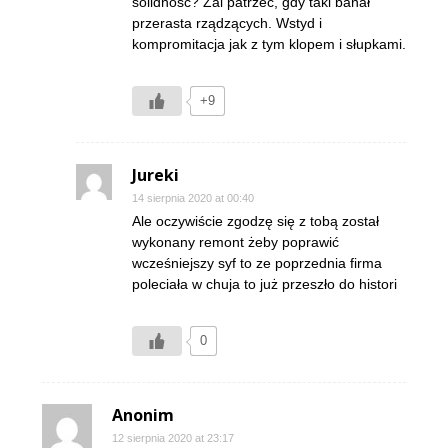
solidnosc? Żal patrzeć, gdy taki banał
przerasta rządzących. Wstyd i
kompromitacja jak z tym klopem i słupkami.
+9
Jureki
14 sierpnia 2020 at 00:40
Ale oczywiście zgodzę się z tobą został
wykonany remont żeby poprawić
wcześniejszy syf to ze poprzednia firma
poleciała w chuja to już przeszło do histori
0
Anonim
12 sierpnia 2020 at 23:17