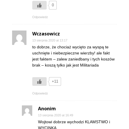
0
Odpowiedz
Wczasowicz
13 sierpnia 2020 at 13:17
to dobrze, że chociaż wycięto za wyspą te
uschnięte i niebezpieczne wierzby! ale fakt
jest faktem – zalew zaniedbany i tych koszów
brak – koszą tylko jak jest Militariada
+11
Odpowiedz
Anonim
13 sierpnia 2020 at 16:49
Wojtowi dobrze wychodzi KLAMSTWO i
WYCINKA