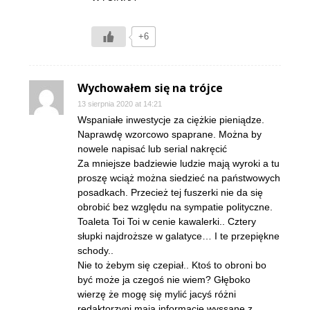
+6
Wychowałem się na trójce
13 sierpnia 2020 at 14:21
Wspaniałe inwestycje za ciężkie pieniądze.
Naprawdę wzorcowo spaprane. Można by
nowele napisać lub serial nakręcić
Za mniejsze badziewie ludzie mają wyroki a tu
proszę wciąż można siedzieć na państwowych
posadkach. Przecież tej fuszerki nie da się
obrobić bez względu na sympatie polityczne.
Toaleta Toi Toi w cenie kawalerki.. Cztery
słupki najdroższe w galatyce… I te przepiękne
schody..
Nie to żebym się czepiał.. Ktoś to obroni bo
być może ja czegoś nie wiem? Głęboko
wierzę że mogę się mylić jacyś różni
redaktorzyni mają informacje wyssane z