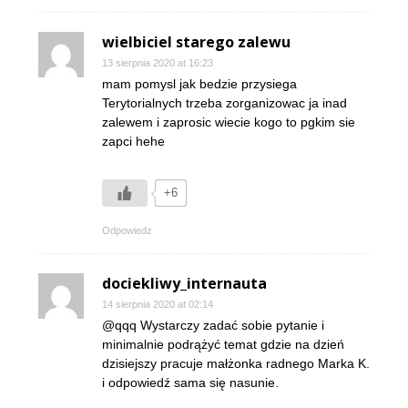
wielbiciel starego zalewu
13 sierpnia 2020 at 16:23
mam pomysl jak bedzie przysiega
Terytorialnych trzeba zorganizowac ja inad
zalewem i zaprosic wiecie kogo to pgkim sie
zapci hehe
+6
Odpowiedz
dociekliwy_internauta
14 sierpnia 2020 at 02:14
@qqq Wystarczy zadać sobie pytanie i
minimalnie podrążyć temat gdzie na dzień
dzisiejszy pracuje małżonka radnego Marka K.
i odpowiedź sama się nasunie.