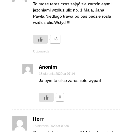
To moze teraz czas zająć sie zarośnietymi
jezdniami wzdluz ulic np. 1 Maja, Jana
Pawla.Niedlugo trawa po pas bedzie rosla
wzdluz ulic.Wstyd !!!
+8
Odpowiedz
Anonim
13 sierpnia 2020 at 07:14
Ja bym te ulice zarosniete wypalil
0
Horr
13 sierpnia 2020 at 09:36