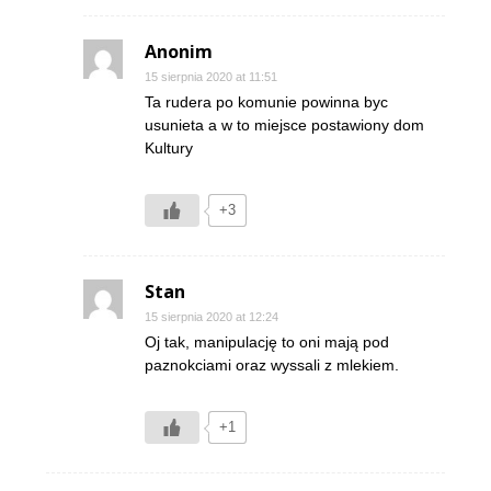
Anonim
15 sierpnia 2020 at 11:51
Ta rudera po komunie powinna byc
usunieta a w to miejsce postawiony dom
Kultury
+3
Stan
15 sierpnia 2020 at 12:24
Oj tak, manipulację to oni mają pod
paznokciami oraz wyssali z mlekiem.
+1