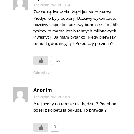
12 sierpnia 2020 at 18:24
Zydze się łza w oku kręci jak na to patrzy.
Kiedyś to były odbiory. Uczciwy wykonawca,
uczciwy inspektor, uczciwy burmistrz. Te 250
tysięcy to marna kopia tamtych milionowych
inwestycji. Ja mam pytanko. Kiedy pierwszy
remont gwarancyjny? Przed czy po zimie?
+26
Odpowiedz
Anonim
12 sierpnia 2020 at 20:09
A tej sceny na tarasie nie będzie ? Podobno
poseł z kolbetu ją odkupił. To prawda ?
0