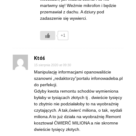
martwmy się! Weźmie mikrofon i będzie
przemawiał z dachu. A dziury pod
zadaszenie się wywierci.
+1
Któś
15 sierpnia 2020 at 09:30
Manipulację informacjami opanowaliście
szanowni „redaktorzy”portalu infonowadeba.pl
do perfekcji.
Gdyby kwota remontu schodów wymieniona
byłaby w tysiącach złotych tj . dwieście tysięcy
to zbytnio nie podziałałoby to na wyobraźnię
czytających. A tak,ćwierć miliona, o tak, wydali
miliona.A to już działa na wyobraźnię.Remont
kosztował ĆWIERĆ MILIONA a nie skromne
dwieście tysięcy złotych.