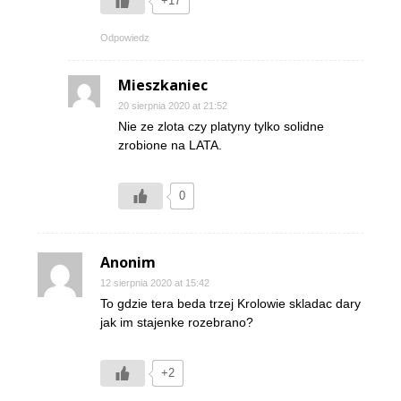
+17
Odpowiedz
Mieszkaniec
20 sierpnia 2020 at 21:52
Nie ze zlota czy platyny tylko solidne
zrobione na LATA.
0
Anonim
12 sierpnia 2020 at 15:42
To gdzie tera beda trzej Krolowie skladac dary
jak im stajenke rozebrano?
+2