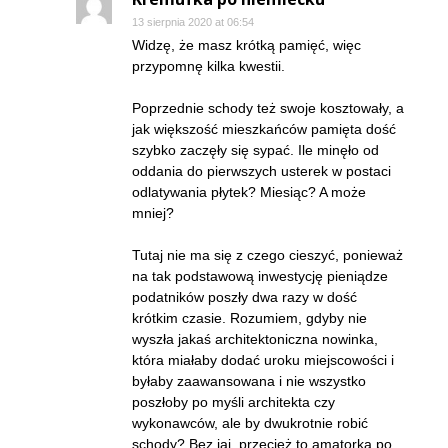
13 sierpnia 2020 at 06:54
Widzę, że masz krótką pamięć, więc
przypomnę kilka kwestii.
Poprzednie schody też swoje kosztowały, a
jak większość mieszkańców pamięta dość
szybko zaczęły się sypać. Ile minęło od
oddania do pierwszych usterek w postaci
odlatywania płytek? Miesiąc? A może
mniej?
Tutaj nie ma się z czego cieszyć, ponieważ
na tak podstawową inwestycję pieniądze
podatników poszły dwa razy w dość
krótkim czasie. Rozumiem, gdyby nie
wyszła jakaś architektoniczna nowinka,
która miałaby dodać uroku miejscowości i
byłaby zaawansowana i nie wszystko
poszłoby po myśli architekta czy
wykonawców, ale by dwukrotnie robić
schody? Bez jaj, przecież to amatorka po