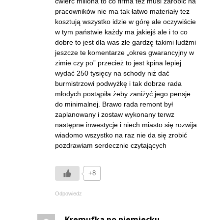
ćwierć miliona to co firma też musi zarobić na
pracowników nie ma tak łatwo materiały tez
kosztują wszystko idzie w górę ale oczywiście
w tym państwie każdy ma jakiejś ale i to co
dobre to jest dla was złe gardzę takimi ludźmi
jeszcze te komentarze „okres gwarancyjny w
zimie czy po” przecież to jest kpina lepiej
wydać 250 tysięcy na schody niż dać
burmistrzowi podwyżkę i tak dobrze rada
młodych postąpiła żeby zaniżyć jego pensje
do minimalnej. Brawo rada remont był
zaplanowany i zostaw wykonany terwz
następne inwestycje i niech miasto się rozwija
wiadomo wszystko na raz nie da się zrobić
pozdrawiam serdecznie czytających
+8
Odpowiedz
Kremufka po niemiecku