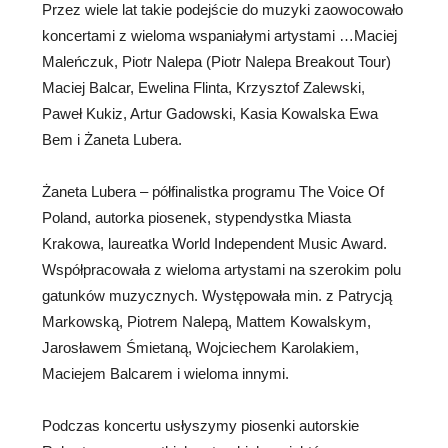
Przez wiele lat takie podejście do muzyki zaowocowało
koncertami z wieloma wspaniałymi artystami …Maciej
Maleńczuk, Piotr Nalepa (Piotr Nalepa Breakout Tour)
Maciej Balcar, Ewelina Flinta, Krzysztof Zalewski,
Paweł Kukiz, Artur Gadowski, Kasia Kowalska Ewa
Bem i Żaneta Lubera.
Żaneta Lubera – półfinalistka programu The Voice Of
Poland, autorka piosenek, stypendystka Miasta
Krakowa, laureatka World Independent Music Award.
Współpracowała z wieloma artystami na szerokim polu
gatunków muzycznych. Występowała min. z Patrycją
Markowską, Piotrem Nalepą, Mattem Kowalskym,
Jarosławem Śmietaną, Wojciechem Karolakiem,
Maciejem Balcarem i wieloma innymi.
Podczas koncertu usłyszymy piosenki autorskie