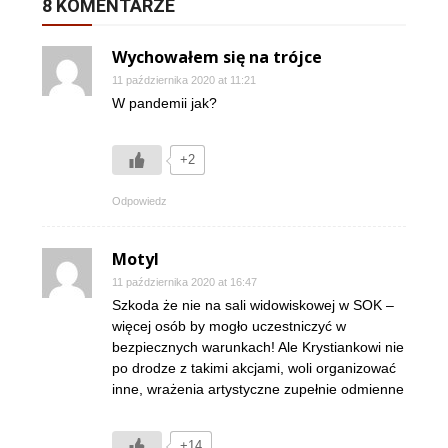
8 KOMENTARZE
Wychowałem się na trójce
11 października 2020 at 11:21
W pandemii jak?
+2
Odpowiedz
Motyl
11 października 2020 at 16:47
Szkoda że nie na sali widowiskowej w SOK –
więcej osób by mogło uczestniczyć w
bezpiecznych warunkach! Ale Krystiankowi nie
po drodze z takimi akcjami, woli organizować
inne, wrażenia artystyczne zupełnie odmienne
+14