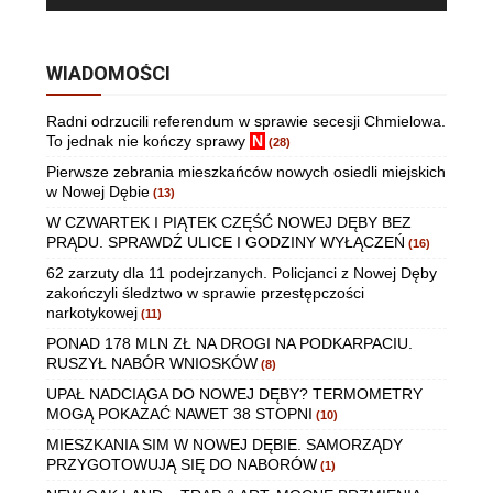
WIADOMOŚCI
Radni odrzucili referendum w sprawie secesji Chmielowa.
To jednak nie kończy sprawy
N
(28)
Pierwsze zebrania mieszkańców nowych osiedli miejskich
w Nowej Dębie
(13)
W CZWARTEK I PIĄTEK CZĘŚĆ NOWEJ DĘBY BEZ
PRĄDU. SPRAWDŹ ULICE I GODZINY WYŁĄCZEŃ
(16)
62 zarzuty dla 11 podejrzanych. Policjanci z Nowej Dęby
zakończyli śledztwo w sprawie przestępczości
narkotykowej
(11)
PONAD 178 MLN ZŁ NA DROGI NA PODKARPACIU.
RUSZYŁ NABÓR WNIOSKÓW
(8)
UPAŁ NADCIĄGA DO NOWEJ DĘBY? TERMOMETRY
MOGĄ POKAZAĆ NAWET 38 STOPNI
(10)
MIESZKANIA SIM W NOWEJ DĘBIE. SAMORZĄDY
PRZYGOTOWUJĄ SIĘ DO NABORÓW
(1)