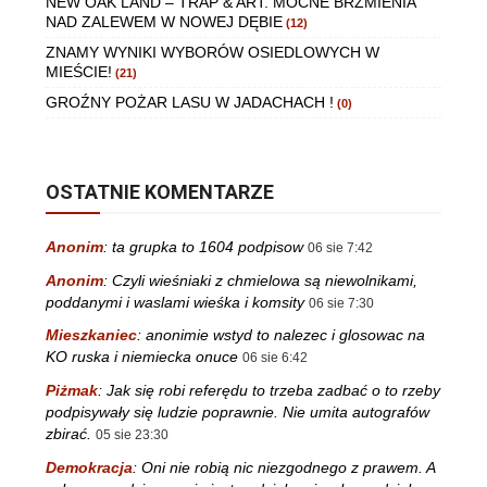
NEW OAK LAND – TRAP & ART. MOCNE BRZMIENIA
NAD ZALEWEM W NOWEJ DĘBIE
(12)
ZNAMY WYNIKI WYBORÓW OSIEDLOWYCH W
MIEŚCIE!
(21)
GROŹNY POŻAR LASU W JADACHACH !
(0)
OSTATNIE KOMENTARZE
Anonim
:
ta grupka to 1604 podpisow
06 sie 7:42
Anonim
:
Czyli wieśniaki z chmielowa są niewolnikami,
poddanymi i waslami wieśka i komsity
06 sie 7:30
Mieszkaniec
:
anonimie wstyd to nalezec i glosowac na
KO ruska i niemiecka onuce
06 sie 6:42
Piżmak
:
Jak się robi referędu to trzeba zadbać o to rzeby
podpisywały się ludzie poprawnie. Nie umita autografów
zbirać.
05 sie 23:30
Demokracja
:
Oni nie robią nic niezgodnego z prawem. A