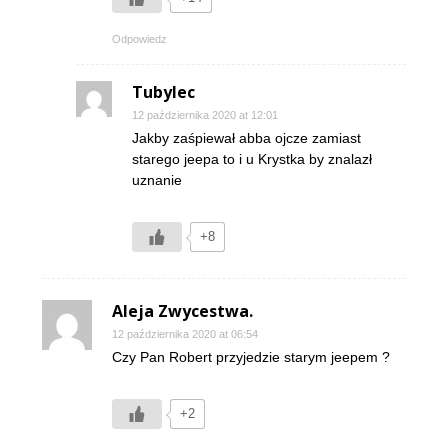
Odpowiedz
Tubylec
12 października 2020 at 12:01
Jakby zaśpiewał abba ojcze zamiast
starego jeepa to i u Krystka by znalazł
uznanie
+8
Aleja Zwycestwa.
12 października 2020 at 06:54
Czy Pan Robert przyjedzie starym jeepem ?
+2