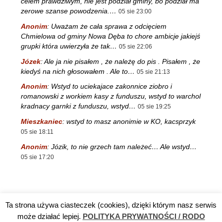
celem prawdziwym, nie jest podział gminy, bo podział ma
zerowe szanse powodzenia.…
05 sie 23:00
Anonim
:
Uważam że cała sprawa z odcięciem
Chmielowa od gminy Nowa Dęba to chore ambicje jakiejś
grupki która uwierzyła że tak…
05 sie 22:06
Józek
:
Ale ja nie pisałem , że należę do pis . Pisałem , że
kiedyś na nich głosowałem . Ale to…
05 sie 21:13
Anonim
:
Wstyd to uciekajace zakonnice ziobro i
romanowski z workiem kasy z funduszu, wstyd to warchol
kradnacy garnki z funduszu, wstyd…
05 sie 19:25
Mieszkaniec
:
wstyd to masz anonimie w KO, kacsprzyk
05 sie 18:11
Anonim
:
Józik, to nie grzech tam należeć… Ale wstyd…
05 sie 17:20
Ta strona używa ciasteczek (cookies), dzięki którym nasz serwis
Reklama
TV DĘBA
Polityka prywatności / RODO
Kontakt
może działać lepiej.
POLITYKA PRYWATNOŚCI / RODO