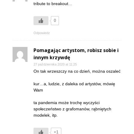
tribute to breakout…
0
Odpowiedz
Pomagając artystom, robisz sobie i
innym krzywdę
27 października 2020 at 11:25
On tak wrzeszczy na co dzień, można oszaleć
kur…a, ludzie, z daleka od artystów, mówię
Wam
ta pandemia może trochę wyczyści
społeczeństwo z grafomanów, rąbniętych
modelek, itp.
+1