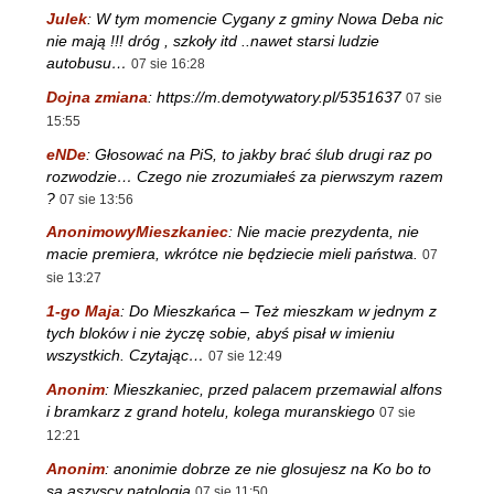
Julek
:
W tym momencie Cygany z gminy Nowa Deba nic
nie mają !!! dróg , szkoły itd ..nawet starsi ludzie
autobusu…
07 sie 16:28
Dojna zmiana
:
https://m.demotywatory.pl/5351637
07 sie
15:55
eNDe
:
Głosować na PiS, to jakby brać ślub drugi raz po
rozwodzie… Czego nie zrozumiałeś za pierwszym razem
?
07 sie 13:56
AnonimowyMieszkaniec
:
Nie macie prezydenta, nie
macie premiera, wkrótce nie będziecie mieli państwa.
07
sie 13:27
1-go Maja
:
Do Mieszkańca – Też mieszkam w jednym z
tych bloków i nie życzę sobie, abyś pisał w imieniu
wszystkich. Czytając…
07 sie 12:49
Anonim
:
Mieszkaniec, przed palacem przemawial alfons
i bramkarz z grand hotelu, kolega muranskiego
07 sie
12:21
Anonim
:
anonimie dobrze ze nie glosujesz na Ko bo to
sa aszyscy patologia
07 sie 11:50