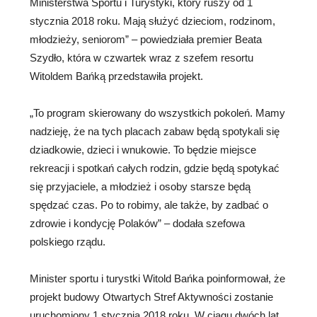
Ministerstwa Sportu i Turystyki, który ruszy od 1
stycznia 2018 roku. Mają służyć dzieciom, rodzinom,
młodzieży, seniorom” – powiedziała premier Beata
Szydło, która w czwartek wraz z szefem resortu
Witoldem Bańką przedstawiła projekt.
„To program skierowany do wszystkich pokoleń. Mamy
nadzieję, że na tych placach zabaw będą spotykali się
dziadkowie, dzieci i wnukowie. To będzie miejsce
rekreacji i spotkań całych rodzin, gdzie będą spotykać
się przyjaciele, a młodzież i osoby starsze będą
spędzać czas. Po to robimy, ale także, by zadbać o
zdrowie i kondycję Polaków” – dodała szefowa
polskiego rządu.
Minister sportu i turystki Witold Bańka poinformował, że
projekt budowy Otwartych Stref Aktywności zostanie
uruchomiony 1 stycznia 2018 roku. W ciągu dwóch lat