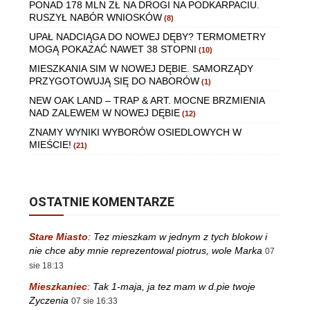
PONAD 178 MLN ZŁ NA DROGI NA PODKARPACIU.
RUSZYŁ NABÓR WNIOSKÓW
(8)
UPAŁ NADCIĄGA DO NOWEJ DĘBY? TERMOMETRY
MOGĄ POKAZAĆ NAWET 38 STOPNI
(10)
MIESZKANIA SIM W NOWEJ DĘBIE. SAMORZĄDY
PRZYGOTOWUJĄ SIĘ DO NABORÓW
(1)
NEW OAK LAND – TRAP & ART. MOCNE BRZMIENIA
NAD ZALEWEM W NOWEJ DĘBIE
(12)
ZNAMY WYNIKI WYBORÓW OSIEDLOWYCH W
MIEŚCIE!
(21)
OSTATNIE KOMENTARZE
Stare Miasto
:
Tez mieszkam w jednym z tych blokow i
nie chce aby mnie reprezentowal piotrus, wole Marka
07
sie 18:13
Mieszkaniec
:
Tak 1-maja, ja tez mam w d.pie twoje
Zyczenia
07 sie 16:33