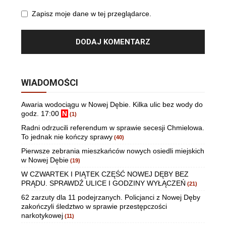
Zapisz moje dane w tej przeglądarce.
WIADOMOŚCI
Awaria wodociągu w Nowej Dębie. Kilka ulic bez wody do
godz. 17:00
N
(1)
Radni odrzucili referendum w sprawie secesji Chmielowa.
To jednak nie kończy sprawy
(40)
Pierwsze zebrania mieszkańców nowych osiedli miejskich
w Nowej Dębie
(19)
W CZWARTEK I PIĄTEK CZĘŚĆ NOWEJ DĘBY BEZ
PRĄDU. SPRAWDŹ ULICE I GODZINY WYŁĄCZEŃ
(21)
62 zarzuty dla 11 podejrzanych. Policjanci z Nowej Dęby
zakończyli śledztwo w sprawie przestępczości
narkotykowej
(11)