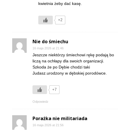
kwietnia żeby dać kasę.
+2
Nie do śmiechu
16 maja 2026 at 21:46
Jeszcze niektórzy śmiechowi rękę podają bo
liczą na ochłapy dla swoich organizacji.
Szkoda że po Dębie chodzi taki
Judasz.urodzony w dębskiej porodówce.
+7
Odpowiedz
Porażka nie militariada
16 maja 2026 at 21:56