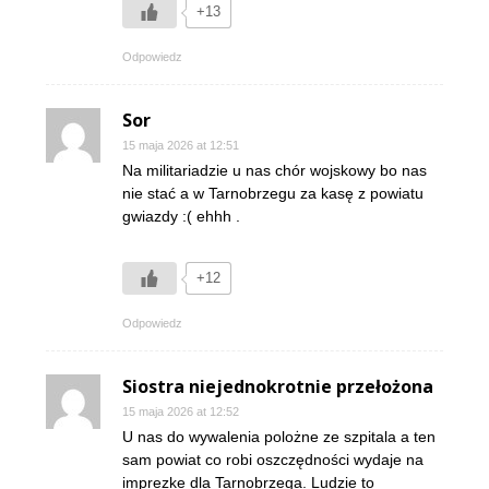
+13
Odpowiedz
Sor
15 maja 2026 at 12:51
Na militariadzie u nas chór wojskowy bo nas
nie stać a w Tarnobrzegu za kasę z powiatu
gwiazdy :( ehhh .
+12
Odpowiedz
Siostra niejednokrotnie przełożona
15 maja 2026 at 12:52
U nas do wywalenia polożne ze szpitala a ten
sam powiat co robi oszczędności wydaje na
imprezke dla Tarnobrzega. Ludzie to