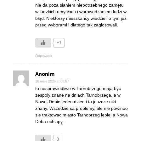
nie da poza sianiem niepotrzebnego zamętu
w ludzkich umysłach i wprowadzaniem ludzi w
błąd. Niektórzy mieszkańcy wiedzieli o tym już
przed wyborami i dlatego tak zagłosowali.
+1
Odpowiedz
Anonim
18 maja 2026 at 08:07
to nesprawiedliwe w Tarnobrzegu maja byc
zespoly znane na dniach Tarnobrzega, a w
Nowej Debie jeden dzien i to jeszcze nikt
znany. Wszedzie sa problemy, ale nie powinoo
sie traktowac miasto Tarnobrzeg lepiej a Nowa
Deba ochlapy.
0