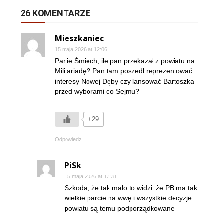
26 KOMENTARZE
Mieszkaniec
15 maja 2026 at 12:06
Panie Śmiech, ile pan przekazał z powiatu na
Militariadę? Pan tam poszedł reprezentować
interesy Nowej Dęby czy lansować Bartoszka
przed wyborami do Sejmu?
+29
Odpowiedz
PiSk
15 maja 2026 at 13:31
Szkoda, że tak mało to widzi, że PB ma tak
wielkie parcie na wwę i wszystkie decyzje
powiatu są temu podporządkowane