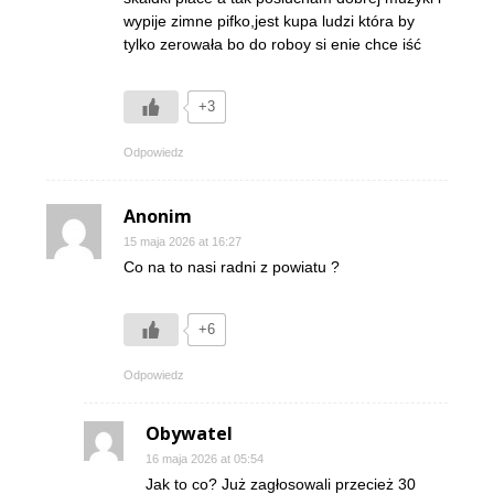
wypije zimne pifko,jest kupa ludzi która by
tylko zerowała bo do roboy si enie chce iść
+3
Odpowiedz
Anonim
15 maja 2026 at 16:27
Co na to nasi radni z powiatu ?
+6
Odpowiedz
Obywatel
16 maja 2026 at 05:54
Jak to co? Już zagłosowali przecież 30