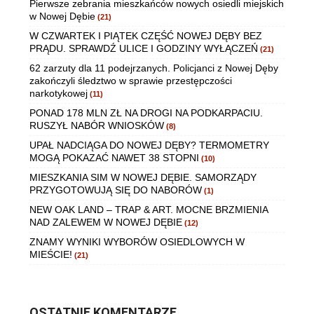
Pierwsze zebrania mieszkańców nowych osiedli miejskich
w Nowej Dębie
(21)
W CZWARTEK I PIĄTEK CZĘŚĆ NOWEJ DĘBY BEZ
PRĄDU. SPRAWDŹ ULICE I GODZINY WYŁĄCZEŃ
(21)
62 zarzuty dla 11 podejrzanych. Policjanci z Nowej Dęby
zakończyli śledztwo w sprawie przestępczości
narkotykowej
(11)
PONAD 178 MLN ZŁ NA DROGI NA PODKARPACIU.
RUSZYŁ NABÓR WNIOSKÓW
(8)
UPAŁ NADCIĄGA DO NOWEJ DĘBY? TERMOMETRY
MOGĄ POKAZAĆ NAWET 38 STOPNI
(10)
MIESZKANIA SIM W NOWEJ DĘBIE. SAMORZĄDY
PRZYGOTOWUJĄ SIĘ DO NABORÓW
(1)
NEW OAK LAND – TRAP & ART. MOCNE BRZMIENIA
NAD ZALEWEM W NOWEJ DĘBIE
(12)
ZNAMY WYNIKI WYBORÓW OSIEDLOWYCH W
MIEŚCIE!
(21)
OSTATNIE KOMENTARZE