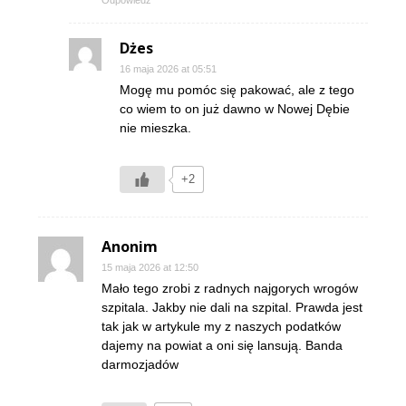
Dżes
16 maja 2026 at 05:51
Mogę mu pomóc się pakować, ale z tego
co wiem to on już dawno w Nowej Dębie
nie mieszka.
+2
Anonim
15 maja 2026 at 12:50
Mało tego zrobi z radnych najgorych wrogów
szpitala. Jakby nie dali na szpital. Prawda jest
tak jak w artykule my z naszych podatków
dajemy na powiat a oni się lansują. Banda
darmozjadów