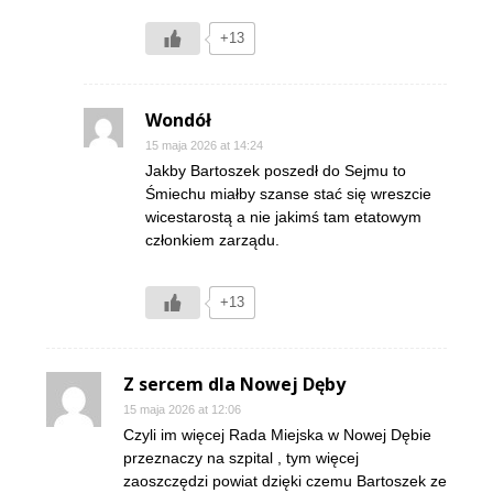
+13
Wondół
15 maja 2026 at 14:24
Jakby Bartoszek poszedł do Sejmu to
Śmiechu miałby szanse stać się wreszcie
wicestarostą a nie jakimś tam etatowym
członkiem zarządu.
+13
Z sercem dla Nowej Dęby
15 maja 2026 at 12:06
Czyli im więcej Rada Miejska w Nowej Dębie
przeznaczy na szpital , tym więcej
zaoszczędzi powiat dzięki czemu Bartoszek ze