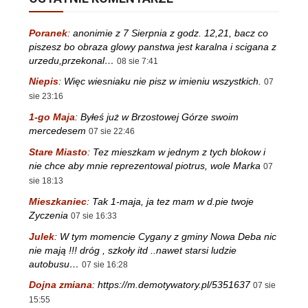
Poranek
:
anonimie z 7 Sierpnia z godz. 12,21, bacz co
piszesz bo obraza glowy panstwa jest karalna i scigana z
urzedu,przekonal…
08 sie 7:41
Niepis
:
Więc wiesniaku nie pisz w imieniu wszystkich.
07
sie 23:16
1-go Maja
:
Byłeś już w Brzostowej Górze swoim
mercedesem
07 sie 22:46
Stare Miasto
:
Tez mieszkam w jednym z tych blokow i
nie chce aby mnie reprezentowal piotrus, wole Marka
07
sie 18:13
Mieszkaniec
:
Tak 1-maja, ja tez mam w d.pie twoje
Zyczenia
07 sie 16:33
Julek
:
W tym momencie Cygany z gminy Nowa Deba nic
nie mają !!! dróg , szkoły itd ..nawet starsi ludzie
autobusu…
07 sie 16:28
Dojna zmiana
:
https://m.demotywatory.pl/5351637
07 sie
15:55