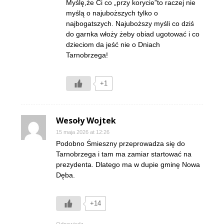
Myślę,że Ci co „przy korycie”to raczej nie
myślą o najuboższych tylko o
najbogatszych. Najuboższy myśli co dziś
do garnka włoży żeby obiad ugotować i co
dzieciom da jeść nie o Dniach
Tarnobrzega!
+1
Wesoły Wojtek
15 maja 2026 at 12:26
Podobno Śmieszny przeprowadza się do
Tarnobrzega i tam ma zamiar startować na
prezydenta. Dlatego ma w dupie gminę Nowa
Dęba.
+14
Odpowiedz