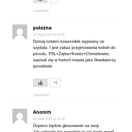
Odpowiedz
położna
18 maja 2026 at 18:58
Dzisiaj ostatni noworodek wypisany ze
szpitala. I jest zakaz przyjmowania kobiet do
porodu. PSL+Zięba+Kosior+Chmielowiec
zapisali się w historii miasta jako likwidatorzy
porodówki
+5
Odpowiedz
Anonim
23 maja 2026 at 19:20
Dopiero będzie głosowanie na sesji.
Jak uchwała nie przejdzie to nie będą mogli