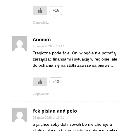
+16
Odpowiedz
Anonim
15 maja 2026 at 13:47
Tragiczne podejście. Oni w ogóle nie potrafią
zarządzać finansami i sytuacją w regionie, ale
do pchania się na stołki zawsze są pierwsi…
+13
Odpowiedz
fck pislan and pelo
15 maja 2026 at 16:01
a ja chce zeby dofinsowali bo nie choruje a
skaldki place a tak posłucham dobrej muzyki i