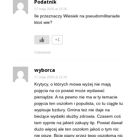
Podatnik
17 maja 2026 at 15:26
Ile przeznaczy Wiesiek na pseudomilitariade
ktoś wie?
+1
Odpowiedz
wyborca
17 maja 2026 at 21:24
Krytycy, o których mowa wyżej nie mają
pojęcia na co powiat może wydawać
pieniądze. A na pewno nie ma w ty temacie
pojęcia ten oszołom i populista, co tu ciągle tu
wypisuje bzdury. Gmina też nie daje na
bieżące wydatki służby zdrowia. Czasem coś
tam sypnie na jakieś zakupy itp. Powiat dawał
dużo więcej ale ten oszołom jakoś o tym nic
nie pisze. Bicie piany przez tego oszołoma nic