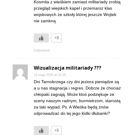
Kosmita z wieśkiem zamiast militariady zrobią
przegląd wiejskich kapel i przemarsz klas
wojskowych że szkoły której jeszcze Wojtek
nie zamkną
+8
Odpowiedz
Wizualizacja militariady ???
16 maja 2026 at 22:26
Dni Tarnobrzega czy dni jeziora pieniądze są
a u nas stagnacja i regres. Dobrze że chociaż
chłopaki zagrają. Może ktoś podziękuje ze
sceny naszym radnym, burmistrzom, starostą
za taki wypad. Ps. A Wieśka będą znów
odprowadzać do tej jego łódki dłubanki?
+6