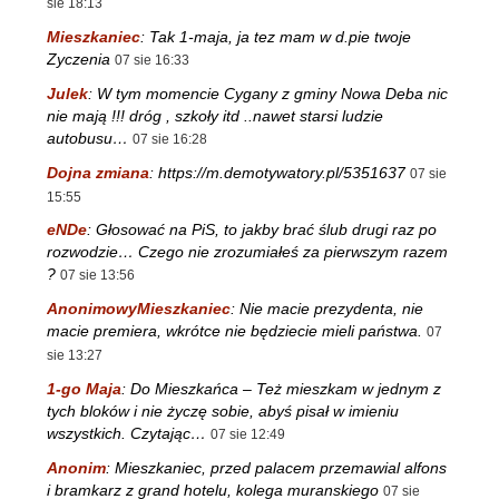
sie 18:13
Mieszkaniec
:
Tak 1-maja, ja tez mam w d.pie twoje
Zyczenia
07 sie 16:33
Julek
:
W tym momencie Cygany z gminy Nowa Deba nic
nie mają !!! dróg , szkoły itd ..nawet starsi ludzie
autobusu…
07 sie 16:28
Dojna zmiana
:
https://m.demotywatory.pl/5351637
07 sie
15:55
eNDe
:
Głosować na PiS, to jakby brać ślub drugi raz po
rozwodzie… Czego nie zrozumiałeś za pierwszym razem
?
07 sie 13:56
AnonimowyMieszkaniec
:
Nie macie prezydenta, nie
macie premiera, wkrótce nie będziecie mieli państwa.
07
sie 13:27
1-go Maja
:
Do Mieszkańca – Też mieszkam w jednym z
tych bloków i nie życzę sobie, abyś pisał w imieniu
wszystkich. Czytając…
07 sie 12:49
Anonim
:
Mieszkaniec, przed palacem przemawial alfons
i bramkarz z grand hotelu, kolega muranskiego
07 sie