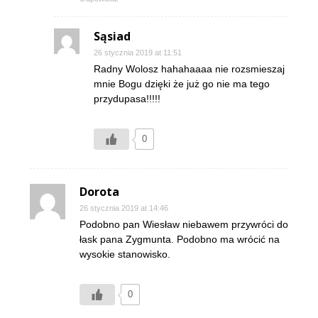
Sąsiad
26 stycznia 2019 at 11:51
Radny Wolosz hahahaaaa nie rozsmieszaj
mnie Bogu dzięki że już go nie ma tego
przydupasa!!!!!
0
Dorota
26 stycznia 2019 at 14:46
Podobno pan Wiesław niebawem przywróci do
łask pana Zygmunta. Podobno ma wrócić na
wysokie stanowisko.
0