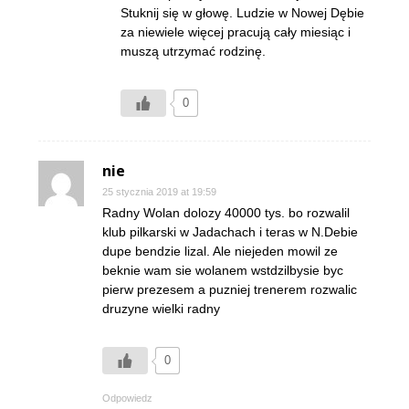
Stuknij się w głowę. Ludzie w Nowej Dębie
za niewiele więcej pracują cały miesiąc i
muszą utrzymać rodzinę.
0
nie
25 stycznia 2019 at 19:59
Radny Wolan dolozy 40000 tys. bo rozwalil
klub pilkarski w Jadachach i teras w N.Debie
dupe bendzie lizal. Ale niejeden mowil ze
beknie wam sie wolanem wstdzilbysie byc
pierw prezesem a puzniej trenerem rozwalic
druzyne wielki radny
0
Odpowiedz