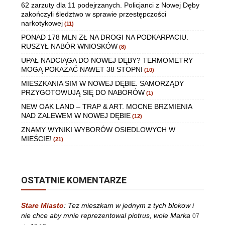
62 zarzuty dla 11 podejrzanych. Policjanci z Nowej Dęby
zakończyli śledztwo w sprawie przestępczości
narkotykowej
(11)
PONAD 178 MLN ZŁ NA DROGI NA PODKARPACIU.
RUSZYŁ NABÓR WNIOSKÓW
(8)
UPAŁ NADCIĄGA DO NOWEJ DĘBY? TERMOMETRY
MOGĄ POKAZAĆ NAWET 38 STOPNI
(10)
MIESZKANIA SIM W NOWEJ DĘBIE. SAMORZĄDY
PRZYGOTOWUJĄ SIĘ DO NABORÓW
(1)
NEW OAK LAND – TRAP & ART. MOCNE BRZMIENIA
NAD ZALEWEM W NOWEJ DĘBIE
(12)
ZNAMY WYNIKI WYBORÓW OSIEDLOWYCH W
MIEŚCIE!
(21)
OSTATNIE KOMENTARZE
Stare Miasto
:
Tez mieszkam w jednym z tych blokow i
nie chce aby mnie reprezentowal piotrus, wole Marka
07