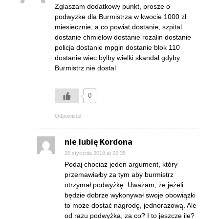
Zglaszam dodatkowy punkt, prosze o
podwyzke dla Burmistrza w kwocie 1000 zl
miesiecznie, a co powiat dostanie, szpital
dostanie chmielow dostanie rozalin dostanie
policja dostanie mpgin dostanie blok 110
dostanie wiec bylby wielki skandal gdyby
Burmistrz nie dostal
0
Odpowiedz
nie lubię Kordona
25 stycznia 2019 at 22:35
Podaj chociaż jeden argument, który
przemawiałby za tym aby burmistrz
otrzymał podwyżkę. Uważam, że jeżeli
będzie dobrze wykonywał swoje obowiązki
to może dostać nagrodę, jednorazową. Ale
od razu podwyżka, za co? I to jeszcze ile?