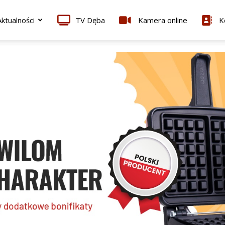
ktualności
TV Dęba
Kamera online
K