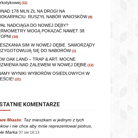
rkotykowej
(11)
ONAD 178 MLN ZŁ NA DROGI NA
ODKARPACIU. RUSZYŁ NABÓR WNIOSKÓW
(8)
PAŁ NADCIĄGA DO NOWEJ DĘBY?
ERMOMETRY MOGĄ POKAZAĆ NAWET 38
TOPNI
(10)
IESZKANIA SIM W NOWEJ DĘBIE. SAMORZĄDY
RZYGOTOWUJĄ SIĘ DO NABORÓW
(1)
EW OAK LAND – TRAP & ART. MOCNE
RZMIENIA NAD ZALEWEM W NOWEJ DĘBIE
(12)
NAMY WYNIKI WYBORÓW OSIEDLOWYCH W
EŚCIE!
(21)
STATNIE KOMENTARZE
are Miasto
:
Tez mieszkam w jednym z tych
okow i nie chce aby mnie reprezentowal piotrus,
le Marka
07 sie 18:13