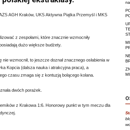
na
P
: AZS AGH Kraków, UKS Aktywna Piątka Przemyśl i MKS
P
U
T
S
lizować z zespołami, które znacznie wzmocniły
M
 posiadają dużo większe budżety.
P
N
ię nie wzmocnił, to jeszcze doznał znacznego osłabienia w
B
ka Kopcia (dalsza nauka i atrakcyjna praca), a
Z
MI
go czasu zmaga się z kontuzją bolącego kolana.
oznała dwóch porażek.
O
ademików z Krakowa 1:6. Honorowy punkt w tym meczu dla
dynczej.
St
bl
wo