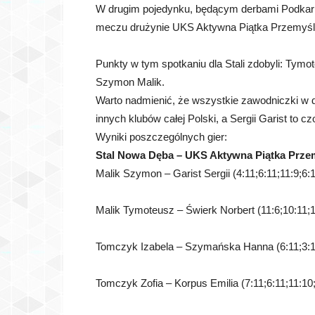
W drugim pojedynku, będącym derbami Podkarpa
meczu drużynie UKS Aktywna Piątka Przemyśl 
Punkty w tym spotkaniu dla Stali zdobyli: Tymo
Szymon Malik.
Warto nadmienić, że wszystkie zawodniczki w d
innych klubów całej Polski, a Sergii Garist to c
Wyniki poszczególnych gier:
Stal Nowa Dęba – UKS Aktywna Piątka Przem
Malik Szymon – Garist Sergii (4:11;6:11;11:9;6:1
Malik Tymoteusz – Świerk Norbert (11:6;10:11;1
Tomczyk Izabela – Szymańska Hanna (6:11;3:11
Tomczyk Zofia – Korpus Emilia (7:11;6:11;11:10;