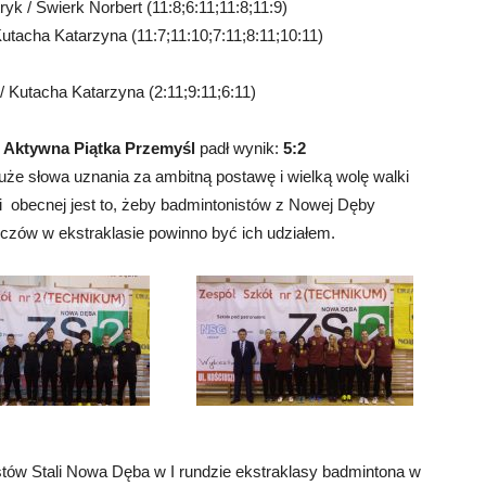
k / Świerk Norbert (11:8;6:11;11:8;11:9)
utacha Katarzyna (11:7;11:10;7:11;8:11;10:11)
/ Kutacha Katarzyna (2:11;9:11;6:11)
Aktywna Piątka Przemyśl
padł wynik:
5:2
uże słowa uznania za ambitną postawę i wielką wolę walki
i obecnej jest to, żeby badmintonistów z Nowej Dęby
eczów w ekstraklasie powinno być ich udziałem.
tów Stali Nowa Dęba w I rundzie ekstraklasy badmintona w