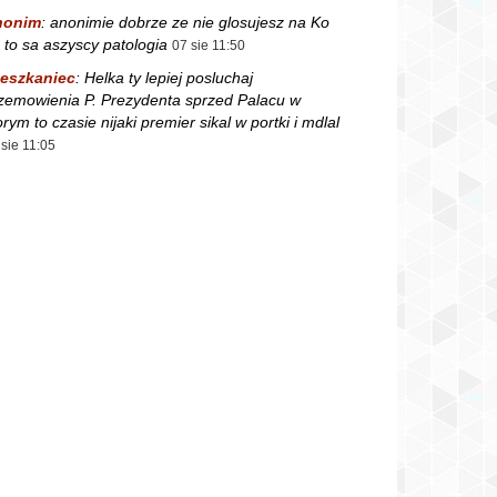
nonim
:
anonimie dobrze ze nie glosujesz na Ko
 to sa aszyscy patologia
07 sie 11:50
eszkaniec
:
Helka ty lepiej posluchaj
zemowienia P. Prezydenta sprzed Palacu w
orym to czasie nijaki premier sikal w portki i mdlal
 sie 11:05