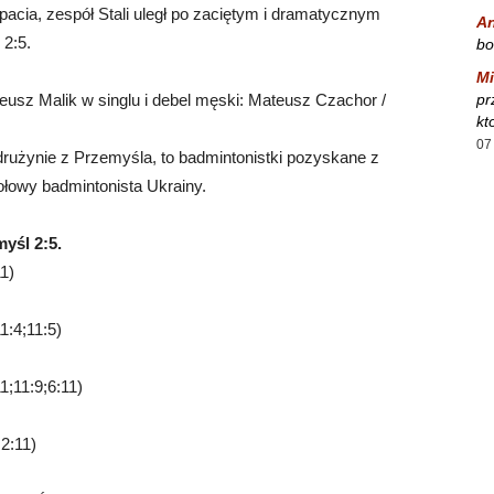
cia, zespół Stali uległ po zaciętym i dramatycznym
A
2:5.
bo
Mi
teusz Malik w singlu i debel męski: Mateusz Czachor /
pr
kt
07
rużynie z Przemyśla, to badmintonistki pozyskane z
zołowy badmintonista Ukrainy.
yśl 2:5.
1)
1:4;11:5)
;11:9;6:11)
2:11)