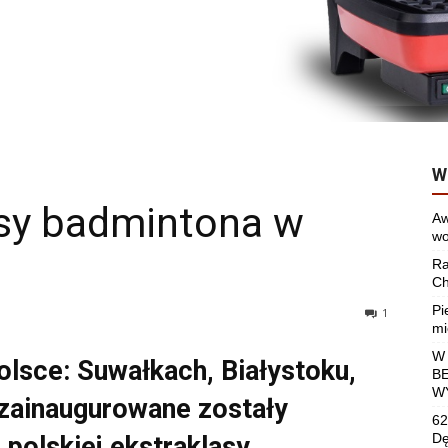
W
asy badmintona w
Aw
wo
Ra
Ch
Pi
1
mi
W
lsce: Suwałkach, Białystoku,
B
W
 zainaugurowane zostały
62
Dę
polskiej ekstraklasy.