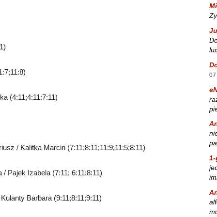
Mi
Zy
Ju
De
1)
lu
Do
:7;11:8)
07
e
a (4:11;4:11:7:11)
ra
pi
A
ni
pa
z / Kalitka Marcin (7:11;8:11;11:9;11:5;8:11)
1-
je
 Pajek Izabela (7:11; 6:11;8:11)
im
A
Kulanty Barbara (9:11;8:11;9:11)
al
mu