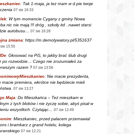
eszkaniec
:
Tak 1-maja, ja tez mam w d.pie twoje
czenia
07 sie 16:33
lek
:
W tym momencie Cygany z gminy Nowa
ba nic nie mają !!! dróg , szkoły itd ..nawet starsi
dzie autobusu…
07 sie 16:28
jna zmiana
:
https://m.demotywatory.pl/5351637
 sie 15:55
NDe
:
Głosować na PiS, to jakby brać ślub drugi
z po rozwodzie… Czego nie zrozumiałeś za
erwszym razem ?
07 sie 13:56
nonimowyMieszkaniec
:
Nie macie prezydenta,
e macie premiera, wkrótce nie będziecie mieli
ństwa.
07 sie 13:27
go Maja
:
Do Mieszkańca – Też mieszkam w
dnym z tych bloków i nie życzę sobie, abyś pisał w
ieniu wszystkich. Czytając…
07 sie 12:49
nonim
:
Mieszkaniec, przed palacem przemawial
fons i bramkarz z grand hotelu, kolega
ranskiego
07 sie 12:21