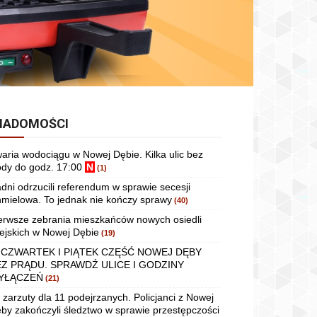
IADOMOŚCI
aria wodociągu w Nowej Dębie. Kilka ulic bez
dy do godz. 17:00
N
(1)
dni odrzucili referendum w sprawie secesji
mielowa. To jednak nie kończy sprawy
(40)
erwsze zebrania mieszkańców nowych osiedli
ejskich w Nowej Dębie
(19)
 CZWARTEK I PIĄTEK CZĘŚĆ NOWEJ DĘBY
EZ PRĄDU. SPRAWDŹ ULICE I GODZINY
YŁĄCZEŃ
(21)
 zarzuty dla 11 podejrzanych. Policjanci z Nowej
by zakończyli śledztwo w sprawie przestępczości