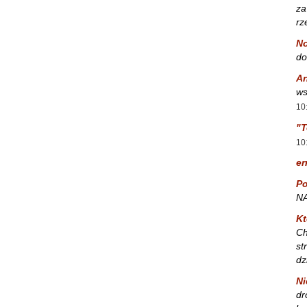
za
rz
No
do
A
ws
10
"T
10
er
Po
NA
Kt
Ch
st
dz
Ni
dr