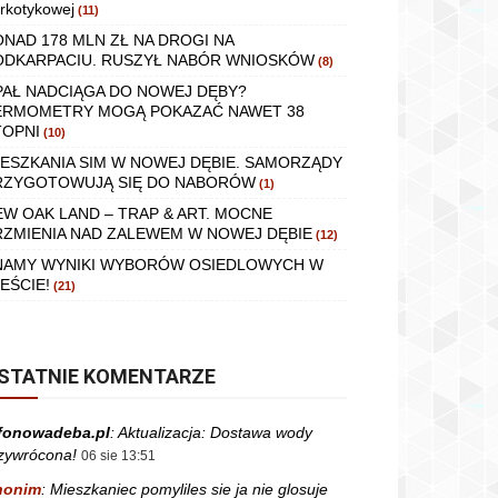
rkotykowej
(11)
ONAD 178 MLN ZŁ NA DROGI NA
ODKARPACIU. RUSZYŁ NABÓR WNIOSKÓW
(8)
PAŁ NADCIĄGA DO NOWEJ DĘBY?
ERMOMETRY MOGĄ POKAZAĆ NAWET 38
TOPNI
(10)
IESZKANIA SIM W NOWEJ DĘBIE. SAMORZĄDY
RZYGOTOWUJĄ SIĘ DO NABORÓW
(1)
EW OAK LAND – TRAP & ART. MOCNE
RZMIENIA NAD ZALEWEM W NOWEJ DĘBIE
(12)
NAMY WYNIKI WYBORÓW OSIEDLOWYCH W
EŚCIE!
(21)
STATNIE KOMENTARZE
fonowadeba.pl
:
Aktualizacja: Dostawa wody
zywrócona!
06 sie 13:51
nonim
:
Mieszkaniec pomyliles sie ja nie glosuje