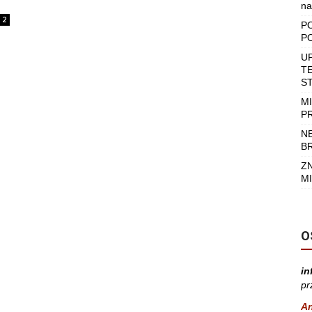
na
2
P
P
U
T
S
M
P
N
B
Z
MI
O
in
pr
A