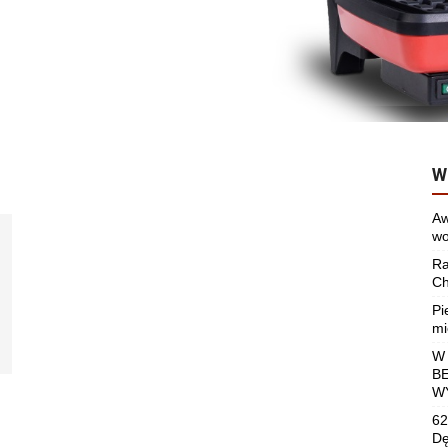
W
Aw
wo
Ra
Ch
Pi
mi
W
B
W
62
Dę