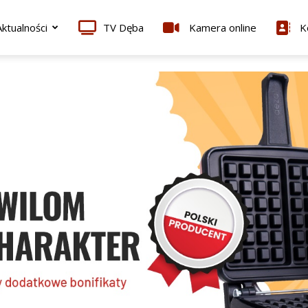
ktualności
TV Dęba
Kamera online
K