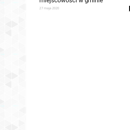
miejscowości w gminie
27 maja 2020