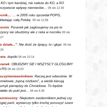
 KO i tym bardziej, nie naleze do KO, a KO
eczywiscie wplywy niemieckie…
06 sie 12:36
cnik...
:
… w 2005 roku sprzedał POPiS,
kładając całą Polskę.
06 sie 11:08
nonim
:
Poranek jak zaglosujemy na pis to
zyscy sie obudzimy ale z reka w nocniku
06 sie
:27
o działa..."
:
Nie dość że śpiący, to i głupi.
06 sie
:26
rata
:
dopóki
06 sie 10:14
ranek
:
OBUDZMY SIE I WSZYSCY GLOSUJMY
 PIS
06 sie 10:03
oczyimniewolnikiem
:
Raczej jest odwrotnie. W
mielowie „tupną nóżkami”, a wieśki kierują
rumyk pieniędzy do Chmielowa. To będzie
iałało do puki jest…
06 sie 8:38
ezrzeszony
:
Niejestem zwolennikiem jednej czy
ogiej parti, wystarczy tylko trochę poruszyć szare