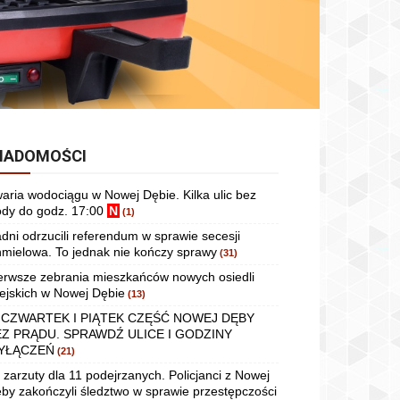
IADOMOŚCI
aria wodociągu w Nowej Dębie. Kilka ulic bez
dy do godz. 17:00
N
(1)
dni odrzucili referendum w sprawie secesji
mielowa. To jednak nie kończy sprawy
(31)
erwsze zebrania mieszkańców nowych osiedli
ejskich w Nowej Dębie
(13)
 CZWARTEK I PIĄTEK CZĘŚĆ NOWEJ DĘBY
EZ PRĄDU. SPRAWDŹ ULICE I GODZINY
YŁĄCZEŃ
(21)
 zarzuty dla 11 podejrzanych. Policjanci z Nowej
by zakończyli śledztwo w sprawie przestępczości