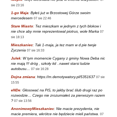
sie 23:16
1-go Maja
:
Byłeś już w Brzostowej Górze swoim
mercedesem
07 sie 22:46
Stare Miasto
:
Tez mieszkam w jednym z tych blokow i
nie chce aby mnie reprezentowal piotrus, wole Marka
07
sie 18:13
Mieszkaniec
:
Tak 1-maja, ja tez mam w d.pie twoje
Zyczenia
07 sie 16:33
Julek
:
W tym momencie Cygany z gminy Nowa Deba nic
nie mają !!! dróg , szkoły itd ..nawet starsi ludzie
autobusu…
07 sie 16:28
Dojna zmiana
:
https://m.demotywatory.pl/5351637
07 sie
15:55
eNDe
:
Głosować na PiS, to jakby brać ślub drugi raz po
rozwodzie… Czego nie zrozumiałeś za pierwszym razem
?
07 sie 13:56
AnonimowyMieszkaniec
:
Nie macie prezydenta, nie
macie premiera, wkrótce nie będziecie mieli państwa.
07