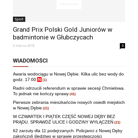
Sport
Grand Prix Polski Gold Juniorów w
badmintonie w Głubczycach
6 marca 2018
0
WIADOMOŚCI
Awaria wodociągu w Nowej Dębie. Kilka ulic bez wody do
godz. 17:00
N
(1)
Radni odrzucili referendum w sprawie secesji Chmielowa.
To jednak nie kończy sprawy
(41)
Pierwsze zebrania mieszkańców nowych osiedli miejskich
w Nowej Dębie
(21)
W CZWARTEK I PIĄTEK CZĘŚĆ NOWEJ DĘBY BEZ
PRĄDU. SPRAWDŹ ULICE I GODZINY WYŁĄCZEŃ
(21)
62 zarzuty dla 11 podejrzanych. Policjanci z Nowej Dęby
zakończyli śledztwo w sprawie przestępczości