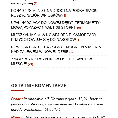
narkotykowej
(11)
PONAD 178 MLN ZŁ NA DROGI NA PODKARPACIU.
RUSZYŁ NABÓR WNIOSKÓW
(8)
UPAŁ NADCIĄGA DO NOWEJ DĘBY? TERMOMETRY
MOGĄ POKAZAĆ NAWET 38 STOPNI
(10)
MIESZKANIA SIM W NOWEJ DĘBIE. SAMORZĄDY
PRZYGOTOWUJĄ SIĘ DO NABORÓW
(1)
NEW OAK LAND – TRAP & ART. MOCNE BRZMIENIA
NAD ZALEWEM W NOWEJ DĘBIE
(12)
ZNAMY WYNIKI WYBORÓW OSIEDLOWYCH W
MIEŚCIE!
(21)
OSTATNIE KOMENTARZE
Poranek
:
anonimie z 7 Sierpnia z godz. 12,21, bacz co
piszesz bo obraza glowy panstwa jest karalna i scigana z
urzedu,przekonal…
08 sie 7:41
Niepis
:
Więc wiesniaku nie pisz w imieniu wszystkich.
07