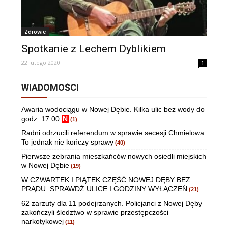
Zdrowie
Spotkanie z Lechem Dyblikiem
22 lutego 2020
1
WIADOMOŚCI
Awaria wodociągu w Nowej Dębie. Kilka ulic bez wody do
godz. 17:00
N
(1)
Radni odrzucili referendum w sprawie secesji Chmielowa.
To jednak nie kończy sprawy
(40)
Pierwsze zebrania mieszkańców nowych osiedli miejskich
w Nowej Dębie
(19)
W CZWARTEK I PIĄTEK CZĘŚĆ NOWEJ DĘBY BEZ
PRĄDU. SPRAWDŹ ULICE I GODZINY WYŁĄCZEŃ
(21)
62 zarzuty dla 11 podejrzanych. Policjanci z Nowej Dęby
zakończyli śledztwo w sprawie przestępczości
narkotykowej
(11)