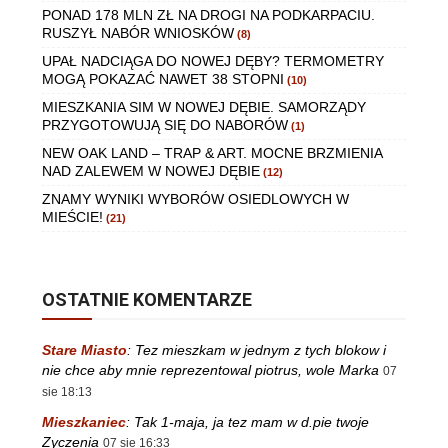
PONAD 178 MLN ZŁ NA DROGI NA PODKARPACIU.
RUSZYŁ NABÓR WNIOSKÓW
(8)
UPAŁ NADCIĄGA DO NOWEJ DĘBY? TERMOMETRY
MOGĄ POKAZAĆ NAWET 38 STOPNI
(10)
MIESZKANIA SIM W NOWEJ DĘBIE. SAMORZĄDY
PRZYGOTOWUJĄ SIĘ DO NABORÓW
(1)
NEW OAK LAND – TRAP & ART. MOCNE BRZMIENIA
NAD ZALEWEM W NOWEJ DĘBIE
(12)
ZNAMY WYNIKI WYBORÓW OSIEDLOWYCH W
MIEŚCIE!
(21)
OSTATNIE KOMENTARZE
Stare Miasto
:
Tez mieszkam w jednym z tych blokow i
nie chce aby mnie reprezentowal piotrus, wole Marka
07
sie 18:13
Mieszkaniec
:
Tak 1-maja, ja tez mam w d.pie twoje
Zyczenia
07 sie 16:33