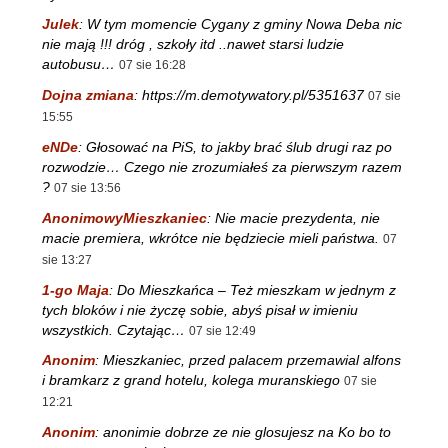
Julek
:
W tym momencie Cygany z gminy Nowa Deba nic
nie mają !!! dróg , szkoły itd ..nawet starsi ludzie
autobusu…
07 sie 16:28
Dojna zmiana
:
https://m.demotywatory.pl/5351637
07 sie
15:55
eNDe
:
Głosować na PiS, to jakby brać ślub drugi raz po
rozwodzie… Czego nie zrozumiałeś za pierwszym razem
?
07 sie 13:56
AnonimowyMieszkaniec
:
Nie macie prezydenta, nie
macie premiera, wkrótce nie będziecie mieli państwa.
07
sie 13:27
1-go Maja
:
Do Mieszkańca – Też mieszkam w jednym z
tych bloków i nie życzę sobie, abyś pisał w imieniu
wszystkich. Czytając…
07 sie 12:49
Anonim
:
Mieszkaniec, przed palacem przemawial alfons
i bramkarz z grand hotelu, kolega muranskiego
07 sie
12:21
Anonim
:
anonimie dobrze ze nie glosujesz na Ko bo to