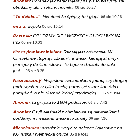
Anonim
:
Poranek jak zaglosujemy na pis to wszyscy sie
obudzimy ale z reka w nocniku
06 sie 10:27
"To działa..."
:
Nie dość że śpiący, to i głupi.
06 sie 10:26
errata
:
dopóki
06 sie 10:14
Poranek
:
OBUDZMY SIE I WSZYSCY GLOSUJMY NA
PIS
06 sie 10:03
Ktoczyimniewolnikiem
:
Raczej jest odwrotnie. W
Chmielowie „tupną nóżkami”, a wieśki kierują strumyk
pieniędzy do Chmielowa. To będzie działało do puki
jest…
06 sie 8:38
Niezrzeszony
:
Niejestem zwolennikiem jednej czy drogiej
parti, wystarczy tylko trochę poruszyć szare komórki i
pomyśleć, a nie słuchać jednej czy drogiej…
06 sie 8:34
Anonim
:
ta grupka to 1604 podpisow
06 sie 7:42
Anonim
:
Czyli wieśniaki z chmielowa są niewolnikami,
poddanymi i waslami wieśka i komsity
06 sie 7:30
Mieszkaniec
:
anonimie wstyd to nalezec i glosowac na
KO ruska i niemiecka onuce
06 sie 6:42