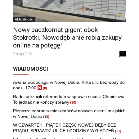
Aktualności
Nowy paczkomat gigant obok
Stokrotki. Nowodębianie robią zakupy
online na potęgę!
7 maja 2020
11
WIADOMOŚCI
Awaria wodociągu w Nowej Dębie. Kilka ulic bez wody do
godz. 17:00
N
(0)
Radni odrzucili referendum w sprawie secesji Chmielowa.
To jednak nie kończy sprawy
(30)
Pierwsze zebrania mieszkańców nowych osiedli miejskich
w Nowej Dębie
(13)
W CZWARTEK I PIĄTEK CZĘŚĆ NOWEJ DĘBY BEZ
PRĄDU. SPRAWDŹ ULICE I GODZINY WYŁĄCZEŃ
(21)