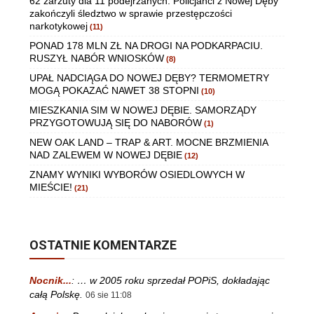
62 zarzuty dla 11 podejrzanych. Policjanci z Nowej Dęby
zakończyli śledztwo w sprawie przestępczości
narkotykowej
(11)
PONAD 178 MLN ZŁ NA DROGI NA PODKARPACIU.
RUSZYŁ NABÓR WNIOSKÓW
(8)
UPAŁ NADCIĄGA DO NOWEJ DĘBY? TERMOMETRY
MOGĄ POKAZAĆ NAWET 38 STOPNI
(10)
MIESZKANIA SIM W NOWEJ DĘBIE. SAMORZĄDY
PRZYGOTOWUJĄ SIĘ DO NABORÓW
(1)
NEW OAK LAND – TRAP & ART. MOCNE BRZMIENIA
NAD ZALEWEM W NOWEJ DĘBIE
(12)
ZNAMY WYNIKI WYBORÓW OSIEDLOWYCH W
MIEŚCIE!
(21)
OSTATNIE KOMENTARZE
Nocnik...
:
… w 2005 roku sprzedał POPiS, dokładając
całą Polskę.
06 sie 11:08