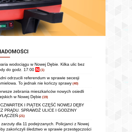
IADOMOŚCI
aria wodociągu w Nowej Dębie. Kilka ulic bez
dy do godz. 17:00
N
(1)
dni odrzucili referendum w sprawie secesji
mielowa. To jednak nie kończy sprawy
(40)
erwsze zebrania mieszkańców nowych osiedli
ejskich w Nowej Dębie
(19)
 CZWARTEK I PIĄTEK CZĘŚĆ NOWEJ DĘBY
EZ PRĄDU. SPRAWDŹ ULICE I GODZINY
YŁĄCZEŃ
(21)
 zarzuty dla 11 podejrzanych. Policjanci z Nowej
by zakończyli śledztwo w sprawie przestępczości