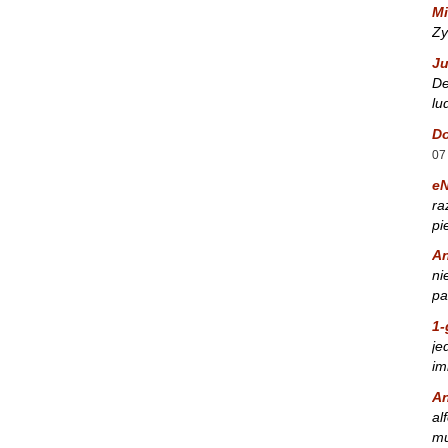
Mi
Zy
Ju
De
lu
Do
07
e
ra
pi
A
ni
pa
1-
je
im
A
al
mu