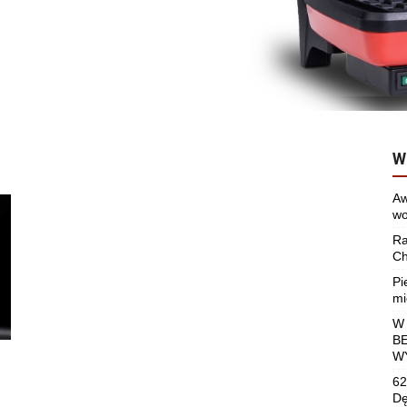
W
Aw
wo
Ra
Ch
Pi
mi
W
B
W
62
Dę