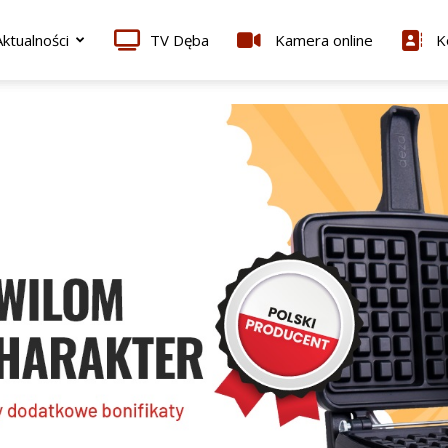
ktualności
TV Dęba
Kamera online
K