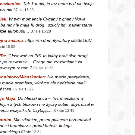
eszkaniec
:
Tak 1-maja, ja tez mam w d.pie twoje
czenia
07 sie 16:33
lek
:
W tym momencie Cygany z gminy Nowa
ba nic nie mają !!! dróg , szkoły itd ..nawet starsi
dzie autobusu…
07 sie 16:28
jna zmiana
:
https://m.demotywatory.pl/5351637
 sie 15:55
NDe
:
Głosować na PiS, to jakby brać ślub drugi
z po rozwodzie… Czego nie zrozumiałeś za
erwszym razem ?
07 sie 13:56
nonimowyMieszkaniec
:
Nie macie prezydenta,
e macie premiera, wkrótce nie będziecie mieli
ństwa.
07 sie 13:27
go Maja
:
Do Mieszkańca – Też mieszkam w
dnym z tych bloków i nie życzę sobie, abyś pisał w
ieniu wszystkich. Czytając…
07 sie 12:49
nonim
:
Mieszkaniec, przed palacem przemawial
fons i bramkarz z grand hotelu, kolega
ranskiego
07 sie 12:21