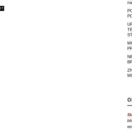
na
17
P
P
U
T
S
M
P
N
B
Z
MI
O
St
bl
wo