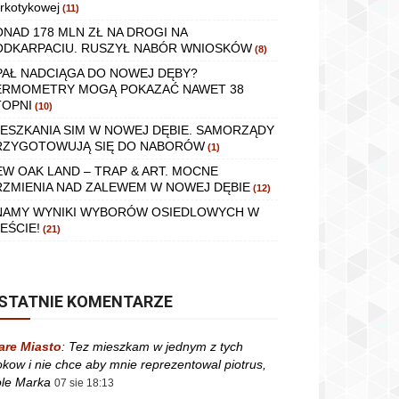
rkotykowej
(11)
ONAD 178 MLN ZŁ NA DROGI NA
ODKARPACIU. RUSZYŁ NABÓR WNIOSKÓW
(8)
PAŁ NADCIĄGA DO NOWEJ DĘBY?
ERMOMETRY MOGĄ POKAZAĆ NAWET 38
TOPNI
(10)
IESZKANIA SIM W NOWEJ DĘBIE. SAMORZĄDY
RZYGOTOWUJĄ SIĘ DO NABORÓW
(1)
EW OAK LAND – TRAP & ART. MOCNE
RZMIENIA NAD ZALEWEM W NOWEJ DĘBIE
(12)
NAMY WYNIKI WYBORÓW OSIEDLOWYCH W
EŚCIE!
(21)
STATNIE KOMENTARZE
are Miasto
:
Tez mieszkam w jednym z tych
okow i nie chce aby mnie reprezentowal piotrus,
le Marka
07 sie 18:13