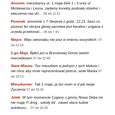
Anonim
:
mieszkancy ul. 1-maja blok 1 i 3 oraz ul
Mickiewicza i Lesna, zadamy korekty podzialu dzielnic i
wlaczenia nas do…
08 sie 11:31
Poranek
:
anonimie z 7 Sierpnia z godz. 12,21, bacz co
piszesz bo obraza glowy panstwa jest karalna i scigana z
urzedu,przekonal…
08 sie 7:41
Niepis
:
Więc wiesniaku nie pisz w imieniu wszystkich.
07
sie 23:16
1-go Maja
:
Byłeś już w Brzostowej Górze swoim
mercedesem
07 sie 22:46
Stare Miasto
:
Tez mieszkam w jednym z tych blokow i
nie chce aby mnie reprezentowal piotrus, wole Marka
07
sie 18:13
Mieszkaniec
:
Tak 1-maja, ja tez mam w d.pie twoje
Zyczenia
07 sie 16:33
Julek
:
W tym momencie Cygany z gminy Nowa Deba nic
nie mają !!! dróg , szkoły itd ..nawet starsi ludzie
autobusu…
07 sie 16:28