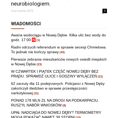
neurobiologiem.
4 września 2019
3
WIADOMOŚCI
Awaria wodociągu w Nowej Dębie. Kilka ulic bez wody do
godz. 17:00
N
(1)
Radni odrzucili referendum w sprawie secesji Chmielowa.
To jednak nie kończy sprawy
(43)
Pierwsze zebrania mieszkańców nowych osiedli miejskich
w Nowej Dębie
(23)
W CZWARTEK I PIĄTEK CZĘŚĆ NOWEJ DĘBY BEZ
PRĄDU. SPRAWDŹ ULICE I GODZINY WYŁĄCZEŃ
(21)
62 zarzuty dla 11 podejrzanych. Policjanci z Nowej Dęby
zakończyli śledztwo w sprawie przestępczości
narkotykowej
(11)
PONAD 178 MLN ZŁ NA DROGI NA PODKARPACIU.
RUSZYŁ NABÓR WNIOSKÓW
(8)
UPAŁ NADCIĄGA DO NOWEJ DĘBY? TERMOMETRY
MOGĄ POKAZAĆ NAWET 38 STOPNI
(10)