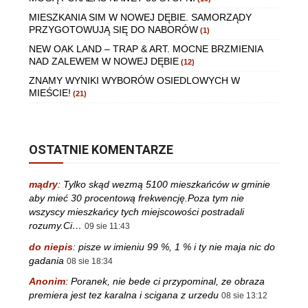
MIESZKANIA SIM W NOWEJ DĘBIE. SAMORZĄDY
PRZYGOTOWUJĄ SIĘ DO NABORÓW
(1)
NEW OAK LAND – TRAP & ART. MOCNE BRZMIENIA
NAD ZALEWEM W NOWEJ DĘBIE
(12)
ZNAMY WYNIKI WYBORÓW OSIEDLOWYCH W
MIEŚCIE!
(21)
OSTATNIE KOMENTARZE
mądry
:
Tylko skąd wezmą 5100 mieszkańców w gminie
aby mieć 30 procentową frekwencję.Poza tym nie
wszyscy mieszkańcy tych miejscowości postradali
rozumy.Ci…
09 sie 11:43
do niepis
:
pisze w imieniu 99 %, 1 % i ty nie maja nic do
gadania
08 sie 18:34
Anonim
:
Poranek, nie bede ci przypominal, ze obraza
premiera jest tez karalna i scigana z urzedu
08 sie 13:12