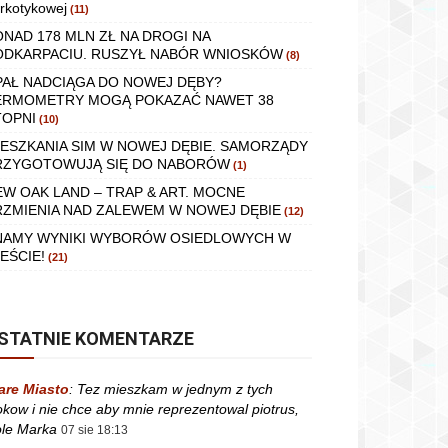
rkotykowej
(11)
ONAD 178 MLN ZŁ NA DROGI NA
ODKARPACIU. RUSZYŁ NABÓR WNIOSKÓW
(8)
PAŁ NADCIĄGA DO NOWEJ DĘBY?
ERMOMETRY MOGĄ POKAZAĆ NAWET 38
TOPNI
(10)
IESZKANIA SIM W NOWEJ DĘBIE. SAMORZĄDY
RZYGOTOWUJĄ SIĘ DO NABORÓW
(1)
EW OAK LAND – TRAP & ART. MOCNE
RZMIENIA NAD ZALEWEM W NOWEJ DĘBIE
(12)
NAMY WYNIKI WYBORÓW OSIEDLOWYCH W
EŚCIE!
(21)
STATNIE KOMENTARZE
are Miasto
:
Tez mieszkam w jednym z tych
okow i nie chce aby mnie reprezentowal piotrus,
le Marka
07 sie 18:13