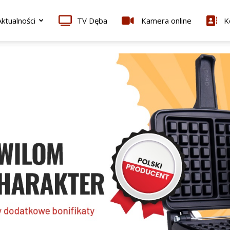
ktualności
TV Dęba
Kamera online
K