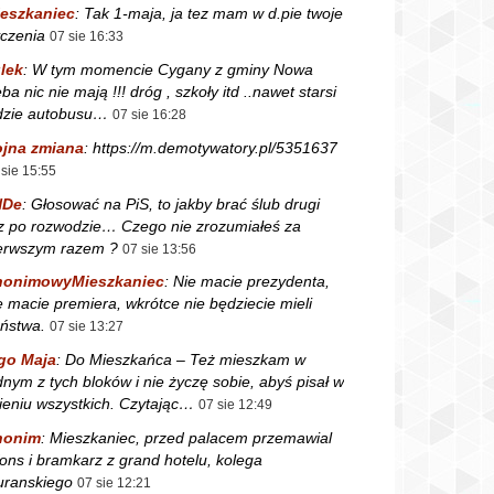
eszkaniec
:
Tak 1-maja, ja tez mam w d.pie twoje
czenia
07 sie 16:33
lek
:
W tym momencie Cygany z gminy Nowa
ba nic nie mają !!! dróg , szkoły itd ..nawet starsi
dzie autobusu…
07 sie 16:28
jna zmiana
:
https://m.demotywatory.pl/5351637
 sie 15:55
NDe
:
Głosować na PiS, to jakby brać ślub drugi
z po rozwodzie… Czego nie zrozumiałeś za
erwszym razem ?
07 sie 13:56
nonimowyMieszkaniec
:
Nie macie prezydenta,
e macie premiera, wkrótce nie będziecie mieli
ństwa.
07 sie 13:27
go Maja
:
Do Mieszkańca – Też mieszkam w
dnym z tych bloków i nie życzę sobie, abyś pisał w
ieniu wszystkich. Czytając…
07 sie 12:49
nonim
:
Mieszkaniec, przed palacem przemawial
fons i bramkarz z grand hotelu, kolega
ranskiego
07 sie 12:21