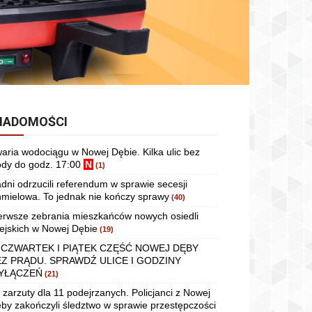
IADOMOŚCI
aria wodociągu w Nowej Dębie. Kilka ulic bez
dy do godz. 17:00
N
(1)
dni odrzucili referendum w sprawie secesji
mielowa. To jednak nie kończy sprawy
(40)
erwsze zebrania mieszkańców nowych osiedli
ejskich w Nowej Dębie
(19)
 CZWARTEK I PIĄTEK CZĘŚĆ NOWEJ DĘBY
EZ PRĄDU. SPRAWDŹ ULICE I GODZINY
YŁĄCZEŃ
(21)
 zarzuty dla 11 podejrzanych. Policjanci z Nowej
by zakończyli śledztwo w sprawie przestępczości