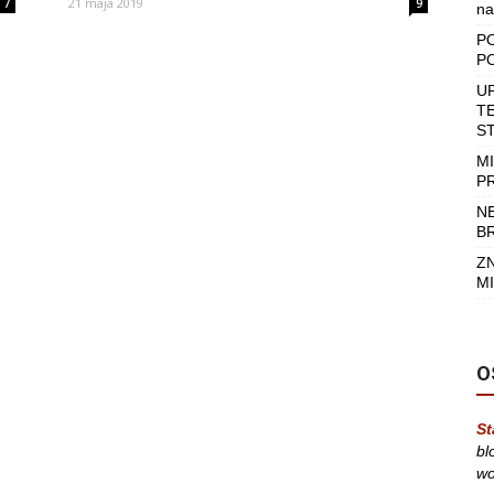
21 maja 2019
7
9
na
P
P
U
T
S
M
P
N
B
Z
MI
O
St
bl
wo