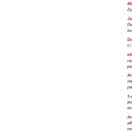
Mi
Zy
Ju
De
lu
Do
07
e
ra
pi
A
ni
pa
1-
je
im
A
al
mu