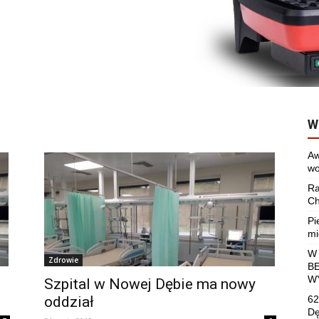
W
Aw
wo
Ra
Ch
Pi
mi
W
Zdrowie
B
W
Szpital w Nowej Dębie ma nowy
oddział
62
Dę