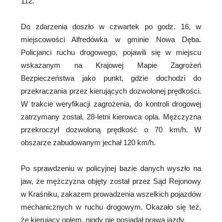
112.
Do zdarzenia doszło w czwartek po godz. 16, w
miejscowości Alfredówka w gminie Nowa Dęba.
Policjanci ruchu drogowego, pojawili się w miejscu
wskazanym na Krajowej Mapie Zagrożeń
Bezpieczeństwa jako punkt, gdzie dochodzi do
przekraczania przez kierujących dozwolonej prędkości.
W trakcie weryfikacji zagrożenia, do kontroli drogowej
zatrzymany został, 28-letni kierowca opla. Mężczyzna
przekroczył dozwoloną prędkość o 70 km/h. W
obszarze zabudowanym jechał 120 km/h.
Po sprawdzeniu w policyjnej bazie danych wyszło na
jaw, że mężczyzna objęty został przez Sąd Rejonowy
w Kraśniku, zakazem prowadzenia wszelkich pojazdów
mechanicznych w ruchu drogowym. Okazało się też,
że kierujący oplem, nigdy nie posiadał prawa jazdy.