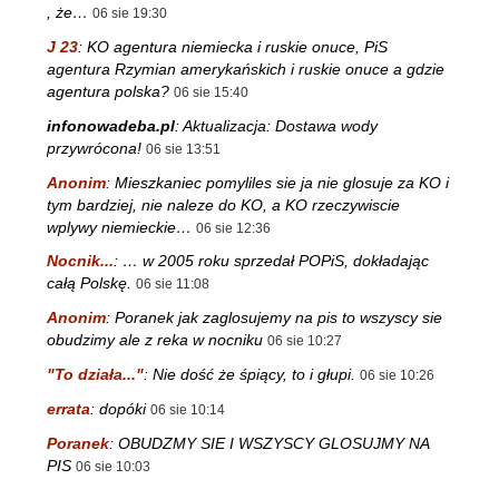
, że…
06 sie 19:30
J 23
:
KO agentura niemiecka i ruskie onuce, PiS
agentura Rzymian amerykańskich i ruskie onuce a gdzie
agentura polska?
06 sie 15:40
infonowadeba.pl
:
Aktualizacja: Dostawa wody
przywrócona!
06 sie 13:51
Anonim
:
Mieszkaniec pomyliles sie ja nie glosuje za KO i
tym bardziej, nie naleze do KO, a KO rzeczywiscie
wplywy niemieckie…
06 sie 12:36
Nocnik...
:
… w 2005 roku sprzedał POPiS, dokładając
całą Polskę.
06 sie 11:08
Anonim
:
Poranek jak zaglosujemy na pis to wszyscy sie
obudzimy ale z reka w nocniku
06 sie 10:27
"To działa..."
:
Nie dość że śpiący, to i głupi.
06 sie 10:26
errata
:
dopóki
06 sie 10:14
Poranek
:
OBUDZMY SIE I WSZYSCY GLOSUJMY NA
PIS
06 sie 10:03