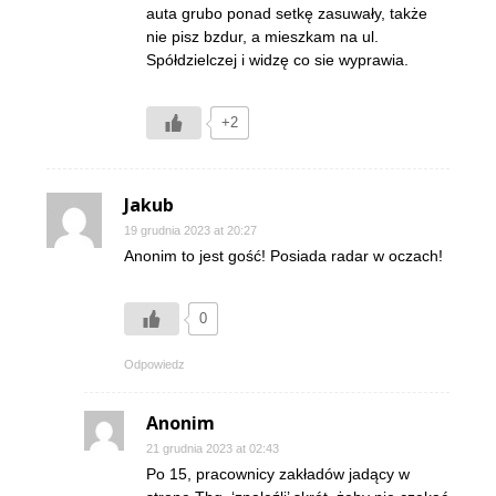
auta grubo ponad setkę zasuwały, także
nie pisz bzdur, a mieszkam na ul.
Spółdzielczej i widzę co sie wyprawia.
+2
Jakub
19 grudnia 2023 at 20:27
Anonim to jest gość! Posiada radar w oczach!
0
Odpowiedz
Anonim
21 grudnia 2023 at 02:43
Po 15, pracownicy zakładów jadący w