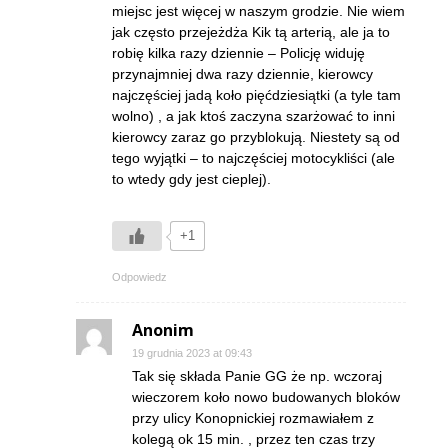
miejsc jest więcej w naszym grodzie. Nie wiem
jak często przejeżdża Kik tą arterią, ale ja to
robię kilka razy dziennie – Policję widuję
przynajmniej dwa razy dziennie, kierowcy
najczęściej jadą koło pięćdziesiątki (a tyle tam
wolno) , a jak ktoś zaczyna szarżować to inni
kierowcy zaraz go przyblokują. Niestety są od
tego wyjątki – to najczęściej motocykliści (ale
to wtedy gdy jest cieplej).
+1
Odpowiedz
Anonim
19 grudnia 2023 at 09:43
Tak się składa Panie GG że np. wczoraj
wieczorem koło nowo budowanych bloków
przy ulicy Konopnickiej rozmawiałem z
kolegą ok 15 min. , przez ten czas trzy