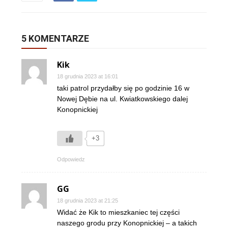
5 KOMENTARZE
Kik
18 grudnia 2023 at 16:01
taki patrol przydałby się po godzinie 16 w
Nowej Dębie na ul. Kwiatkowskiego dalej
Konopnickiej
+3
Odpowiedz
GG
18 grudnia 2023 at 21:25
Widać że Kik to mieszkaniec tej części
naszego grodu przy Konopnickiej – a takich