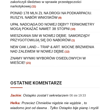
zakończyli śledztwo w sprawie przestępczości
narkotykowej
(11)
PONAD 178 MLN ZŁ NA DROGI NA PODKARPACIU.
RUSZYŁ NABÓR WNIOSKÓW
(8)
UPAŁ NADCIĄGA DO NOWEJ DĘBY? TERMOMETRY
MOGĄ POKAZAĆ NAWET 38 STOPNI
(10)
MIESZKANIA SIM W NOWEJ DĘBIE. SAMORZĄDY
PRZYGOTOWUJĄ SIĘ DO NABORÓW
(1)
NEW OAK LAND – TRAP & ART. MOCNE BRZMIENIA
NAD ZALEWEM W NOWEJ DĘBIE
(12)
ZNAMY WYNIKI WYBORÓW OSIEDLOWYCH W
MIEŚCIE!
(21)
OSTATNIE KOMENTARZE
Jackie
:
Ostapko został I sekretarzem
06 sie 19:33
Helka
:
Przecież Chmielów nigdzie nie wyjdzie , to
wiadomo jest od dawna . Tylko Ostapko bije pianę i myśli