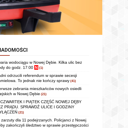
IADOMOŚCI
aria wodociągu w Nowej Dębie. Kilka ulic bez
dy do godz. 17:00
N
(1)
dni odrzucili referendum w sprawie secesji
mielowa. To jednak nie kończy sprawy
(41)
erwsze zebrania mieszkańców nowych osiedli
ejskich w Nowej Dębie
(21)
 CZWARTEK I PIĄTEK CZĘŚĆ NOWEJ DĘBY
EZ PRĄDU. SPRAWDŹ ULICE I GODZINY
YŁĄCZEŃ
(21)
 zarzuty dla 11 podejrzanych. Policjanci z Nowej
by zakończyli śledztwo w sprawie przestępczości