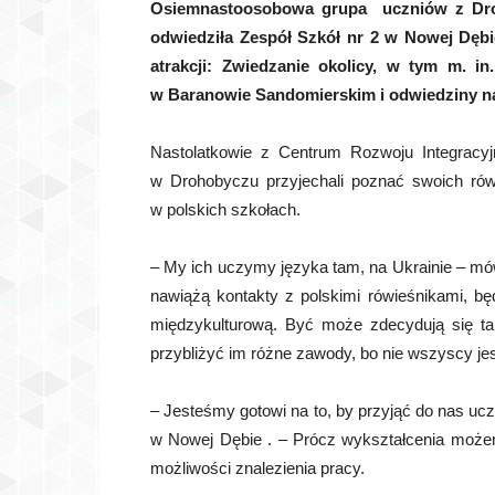
Osiemnastoosobowa grupa uczniów z Droh
odwiedziła Zespół Szkół nr 2 w Nowej Dębi
atrakcji: Zwiedzanie okolicy, w tym m.
w Baranowie Sandomierskim i odwiedziny n
Nastolatkowie z Centrum Rozwoju Integracyjn
w Drohobyczu przyjechali poznać swoich rówi
w polskich szkołach.
– My ich uczymy języka tam, na Ukrainie – mó
nawiążą kontakty z polskimi rówieśnikami, b
międzykulturową. Być może zdecydują się t
przybliżyć im różne zawody, bo nie wszyscy jes
– Jesteśmy gotowi na to, by przyjąć do nas ucz
w Nowej Dębie . – Prócz wykształcenia może
możliwości znalezienia pracy.