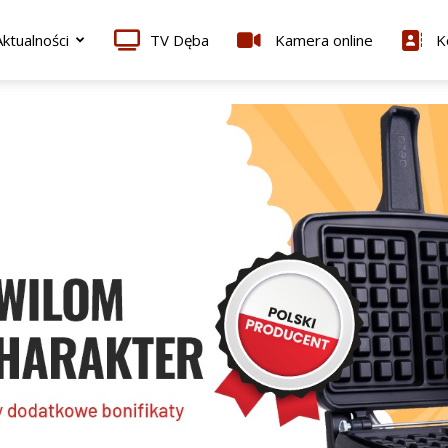
ktualności
TV Dęba
Kamera online
K