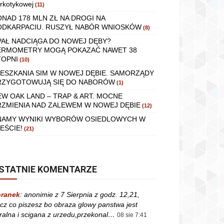
rkotykowej
(11)
ONAD 178 MLN ZŁ NA DROGI NA
ODKARPACIU. RUSZYŁ NABÓR WNIOSKÓW
(8)
PAŁ NADCIĄGA DO NOWEJ DĘBY?
ERMOMETRY MOGĄ POKAZAĆ NAWET 38
TOPNI
(10)
IESZKANIA SIM W NOWEJ DĘBIE. SAMORZĄDY
RZYGOTOWUJĄ SIĘ DO NABORÓW
(1)
EW OAK LAND – TRAP & ART. MOCNE
RZMIENIA NAD ZALEWEM W NOWEJ DĘBIE
(12)
NAMY WYNIKI WYBORÓW OSIEDLOWYCH W
EŚCIE!
(21)
STATNIE KOMENTARZE
ranek
:
anonimie z 7 Sierpnia z godz. 12,21,
cz co piszesz bo obraza glowy panstwa jest
ralna i scigana z urzedu,przekonal…
08 sie 7:41