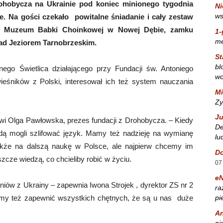
obycza na Ukrainie pod koniec minionego tygodnia
Ni
ws
e. Na gości czekało powitalne śniadanie i cały zestaw
 in. Muzeum Babki Choinkowej w Nowej Dębie, zamku
1-
m
ad Jeziorem Tarnobrzeskim.
St
bl
ego Świetlica działającego przy Fundacji św. Antoniego
wo
eśników z Polski, interesował ich też system nauczania
Mi
Zy
Ju
wi Olga Pawłowska, prezes fundacji z Drohobycza. – Kiedy
De
ędą mogli szlifować język. Mamy też nadzieję na wymianę
lu
akże na dalszą naukę w Polsce, ale najpierw chcemy im
Do
zcze wiedzą, co chcieliby robić w życiu.
07
e
niów z Ukrainy – zapewnia Iwona Strojek , dyrektor ZS nr 2
ra
pi
my też zapewnić wszystkich chętnych, że są u nas duże
A
ni