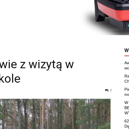
W
wie z wizytą w
Aw
wo
kole
Ra
Ch
Pi
2
mi
W
B
W
62
Dę