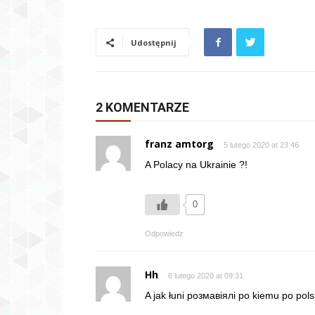
Udostępnij
2 KOMENTARZE
franz amtorg
5 lutego 2020 at 23:46
A Polacy na Ukrainie ?!
0
Odpowiedz
Hh
6 lutego 2020 at 09:31
A jak łuni розмавіялі po kiemu po po