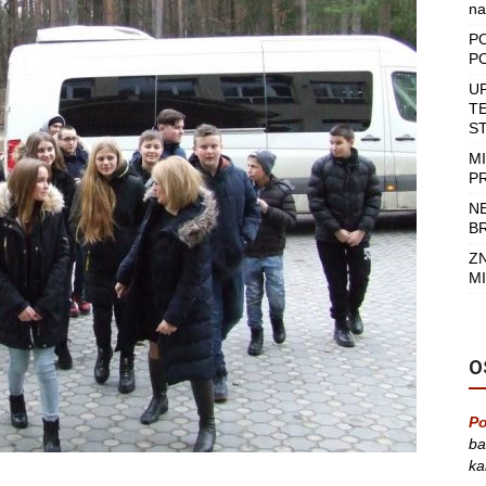
na
P
P
U
T
S
M
P
N
B
Z
MI
O
Po
ba
ka