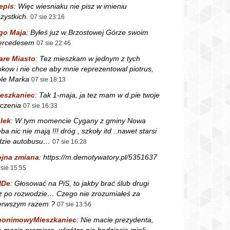
epis
:
Więc wiesniaku nie pisz w imieniu
zystkich.
07 sie 23:16
go Maja
:
Byłeś już w Brzostowej Górze swoim
ercedesem
07 sie 22:46
are Miasto
:
Tez mieszkam w jednym z tych
okow i nie chce aby mnie reprezentowal piotrus,
le Marka
07 sie 18:13
eszkaniec
:
Tak 1-maja, ja tez mam w d.pie twoje
czenia
07 sie 16:33
lek
:
W tym momencie Cygany z gminy Nowa
ba nic nie mają !!! dróg , szkoły itd ..nawet starsi
dzie autobusu…
07 sie 16:28
jna zmiana
:
https://m.demotywatory.pl/5351637
 sie 15:55
NDe
:
Głosować na PiS, to jakby brać ślub drugi
z po rozwodzie… Czego nie zrozumiałeś za
erwszym razem ?
07 sie 13:56
nonimowyMieszkaniec
:
Nie macie prezydenta,
e macie premiera, wkrótce nie będziecie mieli