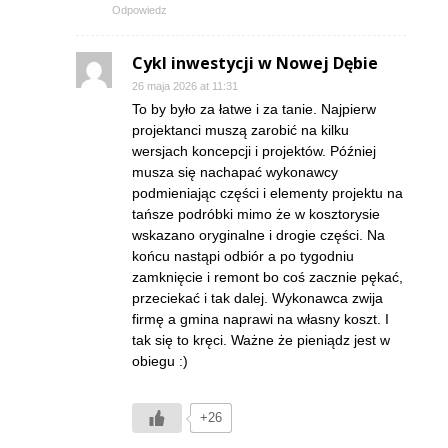
Odpowiedz
Cykl inwestycji w Nowej Dębie
26 maja 2026 at 11:31
To by było za łatwe i za tanie. Najpierw
projektanci muszą zarobić na kilku
wersjach koncepcji i projektów. Później
musza się nachapać wykonawcy
podmieniając części i elementy projektu na
tańsze podróbki mimo że w kosztorysie
wskazano oryginalne i drogie części. Na
końcu nastąpi odbiór a po tygodniu
zamknięcie i remont bo coś zacznie pękać,
przeciekać i tak dalej. Wykonawca zwija
firmę a gmina naprawi na własny koszt. I
tak się to kręci. Ważne że pieniądz jest w
obiegu :)
+26