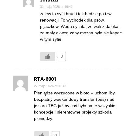
31 maja 2026 at 19:41
zalew to syf i brud i tak bedzie po tzw
renowacji! To wychodek dla psów,
pijaczków. Woda syfiata, ze wali z daleka.
za mały akwen zeby mozna było sie kapac
w tym syfie
0
RTA-6001
27 maja 2026 at 11:13
Pieniądze wyrzucone w błoto – uchomiliby
bezpłatny weekendowy transfer (bus) nad
jezioro TBG już by coś było na te wszyskie
koncepcje i nierentowne projekty szkoda
pieniędzy.
0