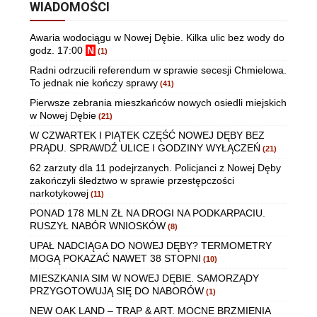
WIADOMOŚCI
Awaria wodociągu w Nowej Dębie. Kilka ulic bez wody do
godz. 17:00
N
(1)
Radni odrzucili referendum w sprawie secesji Chmielowa.
To jednak nie kończy sprawy
(41)
Pierwsze zebrania mieszkańców nowych osiedli miejskich
w Nowej Dębie
(21)
W CZWARTEK I PIĄTEK CZĘŚĆ NOWEJ DĘBY BEZ
PRĄDU. SPRAWDŹ ULICE I GODZINY WYŁĄCZEŃ
(21)
62 zarzuty dla 11 podejrzanych. Policjanci z Nowej Dęby
zakończyli śledztwo w sprawie przestępczości
narkotykowej
(11)
PONAD 178 MLN ZŁ NA DROGI NA PODKARPACIU.
RUSZYŁ NABÓR WNIOSKÓW
(8)
UPAŁ NADCIĄGA DO NOWEJ DĘBY? TERMOMETRY
MOGĄ POKAZAĆ NAWET 38 STOPNI
(10)
MIESZKANIA SIM W NOWEJ DĘBIE. SAMORZĄDY
PRZYGOTOWUJĄ SIĘ DO NABORÓW
(1)
NEW OAK LAND – TRAP & ART. MOCNE BRZMIENIA