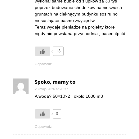
wykonał same buble od slupkow za 30 tys
poprzez budowanie chodnikow na nieswoich
gruntach na cieknącym budynku sosiru no
niesustajace pasmo zwycięstw
Teraz wydaje pieniadze na projekty ktore
nigdy nie powstaną przychodnia , basen itp itd
+3
Odpowiedz
Spoko, mamy to
28 maja 2026 at 20:37
A woda? 50×10×2= około 1000 m3
0
Odpowiedz