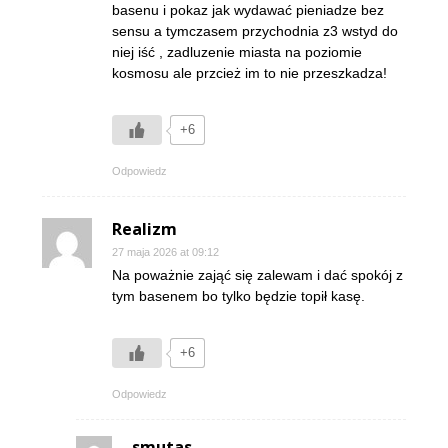
basenu i pokaz jak wydawać pieniadze bez
sensu a tymczasem przychodnia z3 wstyd do
niej iść , zadluzenie miasta na poziomie
kosmosu ale przcież im to nie przeszkadza!
+6
Odpowiedz
Realizm
27 maja 2026 at 09:12
Na poważnie zająć się zalewam i dać spokój z
tym basenem bo tylko będzie topił kasę.
+6
Odpowiedz
smutas