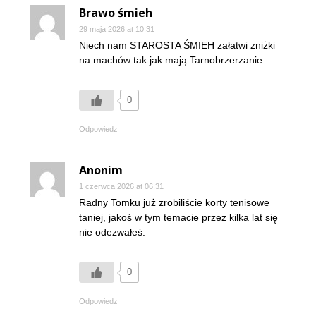
Brawo śmieh
29 maja 2026 at 10:31
Niech nam STAROSTA ŚMIEH załatwi zniżki
na machów tak jak mają Tarnobrzerzanie
0
Odpowiedz
Anonim
1 czerwca 2026 at 06:31
Radny Tomku już zrobiliście korty tenisowe
taniej, jakoś w tym temacie przez kilka lat się
nie odezwałeś.
0
Odpowiedz