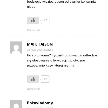
bedziecie widziec basen od owsika jak swinia
niebo
+7
Odpowiedz
MAJK TAJSON
26 maja 2026 at 21:54
Po co to komu? Tydzień po otwarciu odbędzie
się głosowanie o likwidacji…idiotyczne
przepalanie kasy, której nie ma…
+2
Odpowiedz
Polswiadomy