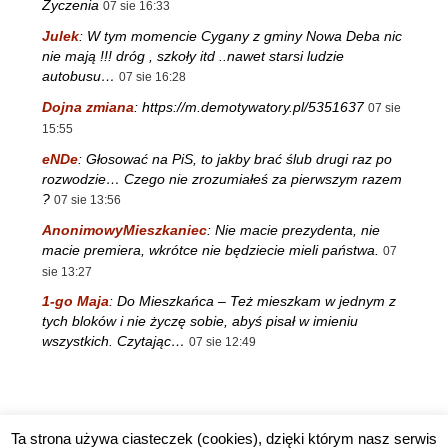
Zyczenia
07 sie 16:33
Julek
:
W tym momencie Cygany z gminy Nowa Deba nic
nie mają !!! dróg , szkoły itd ..nawet starsi ludzie
autobusu…
07 sie 16:28
Dojna zmiana
:
https://m.demotywatory.pl/5351637
07 sie
15:55
eNDe
:
Głosować na PiS, to jakby brać ślub drugi raz po
rozwodzie… Czego nie zrozumiałeś za pierwszym razem
?
07 sie 13:56
AnonimowyMieszkaniec
:
Nie macie prezydenta, nie
macie premiera, wkrótce nie będziecie mieli państwa.
07
sie 13:27
1-go Maja
:
Do Mieszkańca – Też mieszkam w jednym z
tych bloków i nie życzę sobie, abyś pisał w imieniu
wszystkich. Czytając…
07 sie 12:49
Ta strona używa ciasteczek (cookies), dzięki którym nasz serwis