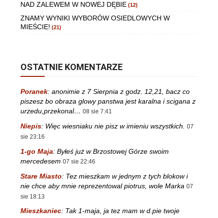
NAD ZALEWEM W NOWEJ DĘBIE
(12)
ZNAMY WYNIKI WYBORÓW OSIEDLOWYCH W
MIEŚCIE!
(21)
OSTATNIE KOMENTARZE
Poranek
:
anonimie z 7 Sierpnia z godz. 12,21, bacz co
piszesz bo obraza glowy panstwa jest karalna i scigana z
urzedu,przekonal…
08 sie 7:41
Niepis
:
Więc wiesniaku nie pisz w imieniu wszystkich.
07
sie 23:16
1-go Maja
:
Byłeś już w Brzostowej Górze swoim
mercedesem
07 sie 22:46
Stare Miasto
:
Tez mieszkam w jednym z tych blokow i
nie chce aby mnie reprezentowal piotrus, wole Marka
07
sie 18:13
Mieszkaniec
:
Tak 1-maja, ja tez mam w d.pie twoje