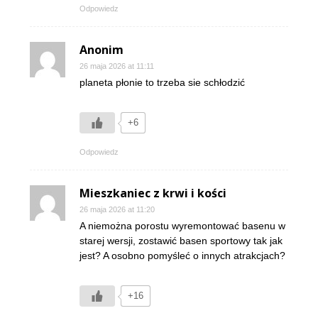
Odpowiedz
Anonim
26 maja 2026 at 11:11
planeta płonie to trzeba sie schłodzić
+6
Odpowiedz
Mieszkaniec z krwi i kości
26 maja 2026 at 11:20
A niemożna porostu wyremontować basenu w
starej wersji, zostawić basen sportowy tak jak
jest? A osobno pomyśleć o innych atrakcjach?
+16