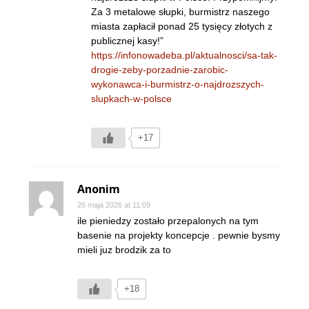
Za 3 metalowe słupki, burmistrz naszego
miasta zapłacił ponad 25 tysięcy złotych z
publicznej kasy!”
https://infonowadeba.pl/aktualnosci/sa-tak-
drogie-zeby-porzadnie-zarobic-
wykonawca-i-burmistrz-o-najdrozszych-
slupkach-w-polsce
+17
Anonim
26 maja 2026 at 11:09
ile pieniedzy zostało przepalonych na tym
basenie na projekty koncepcje . pewnie bysmy
mieli juz brodzik za to
+18