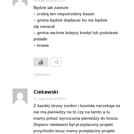
26 maja 2026 at 21:57
Będzie jak zawsze:
– zrobią ten niepotrzebny basen
– gmina będzie dopłacać bo nie będzie
się zwracał
– gmina weźmie kolejny kredyt lub podniesie
podatki
– brawa
+2
Odpowiedz
Ciekawski
27 maja 2026 at 08:52
Z kazdej strony zordon i kosmita narzekaja ze
nie ma.pieniedzy na to czy na tamto a tu
mamy pokaz wyrzucania pieniedzy do kosza.
Dopiero niedawno był przeplacony projekt
przychodni teraz.mamy przeplaciny projekt