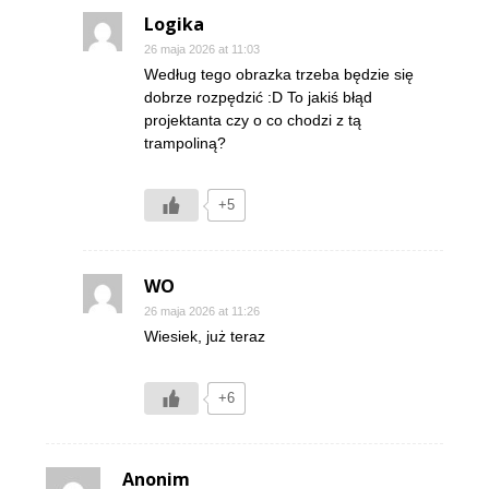
Logika
26 maja 2026 at 11:03
Według tego obrazka trzeba będzie się
dobrze rozpędzić :D To jakiś błąd
projektanta czy o co chodzi z tą
trampoliną?
+5
WO
26 maja 2026 at 11:26
Wiesiek, już teraz
+6
Anonim