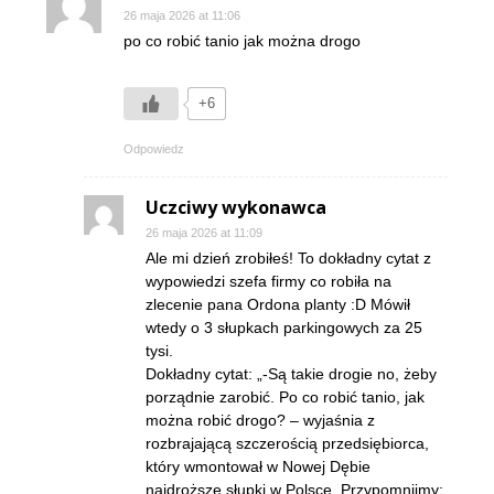
26 maja 2026 at 11:06
po co robić tanio jak można drogo
+6
Odpowiedz
Uczciwy wykonawca
26 maja 2026 at 11:09
Ale mi dzień zrobiłeś! To dokładny cytat z
wypowiedzi szefa firmy co robiła na
zlecenie pana Ordona planty :D Mówił
wtedy o 3 słupkach parkingowych za 25
tysi.
Dokładny cytat: „-Są takie drogie no, żeby
porządnie zarobić. Po co robić tanio, jak
można robić drogo? – wyjaśnia z
rozbrajającą szczerością przedsiębiorca,
który wmontował w Nowej Dębie
najdroższe słupki w Polsce. Przypomnijmy: