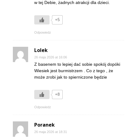
w tej Debie, żadnych atrakcji dla dzieci.
+5
Odpowiedz
Lolek
26 maja 2026 at 16:06
Z basenem to lepiej dać sobie spokój dopóki
Wiesiek jest burmistrzem . Co z tego , że
może zrobi jak to spierniczone będzie
+8
Odpowiedz
Poranek
26 maja 2026 at 18:31