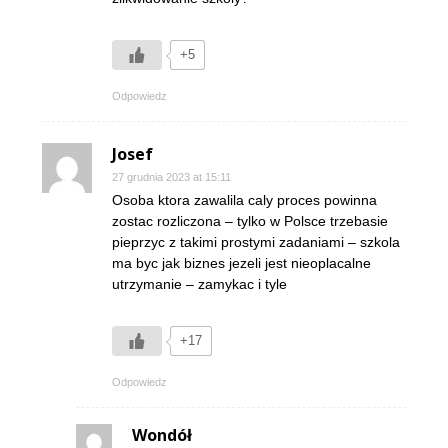
+5
Odpowiedz
Josef
27 grudnia 2023 at 15:11
Osoba ktora zawalila caly proces powinna
zostac rozliczona – tylko w Polsce trzebasie
pieprzyc z takimi prostymi zadaniami – szkola
ma byc jak biznes jezeli jest nieoplacalne
utrzymanie – zamykac i tyle
+17
Odpowiedz
Wondół