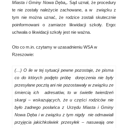
Miasta
i
Gminy
Nowa
Dęba
„. Sąd uznał, że procedury
te nie zostały należycie zachowane, a w związku z
tym nie można uznać, że rodzice zostali skutecznie
poinformowani o zamiarze likwidacji szkoły. Ergo:
uchwała o likwidacji szkoły jest nie ważna.
Oto co m.in. czytamy w uzasadnieniu WSA w
Rzeszowie:
(…) O ile w tej sytuacji pewne pozostaje, że pisma
co do których podjęto próbę doręczenia nie były
przesyłane pocztą ani nie pozostawały w związku ze
śmiercią ich adresatów, to w świetle twierdzeń
skargi – wskazujących, że u części rodziców nie
było żadnego posłańca z Urzędu Miasta i Gminy
Nowa Dęba i w związku z tym nigdy nie odmawiali
przyjęcia jakichkolwiek przesyłek – nasuwają one