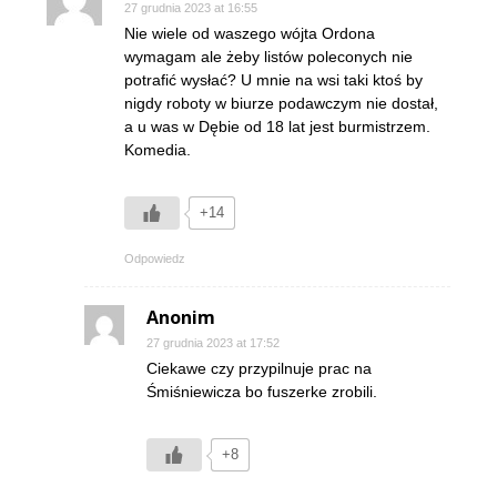
27 grudnia 2023 at 16:55
Nie wiele od waszego wójta Ordona
wymagam ale żeby listów poleconych nie
potrafić wysłać? U mnie na wsi taki ktoś by
nigdy roboty w biurze podawczym nie dostał,
a u was w Dębie od 18 lat jest burmistrzem.
Komedia.
+14
Odpowiedz
Anonim
27 grudnia 2023 at 17:52
Ciekawe czy przypilnuje prac na
Śmiśniewicza bo fuszerke zrobili.
+8