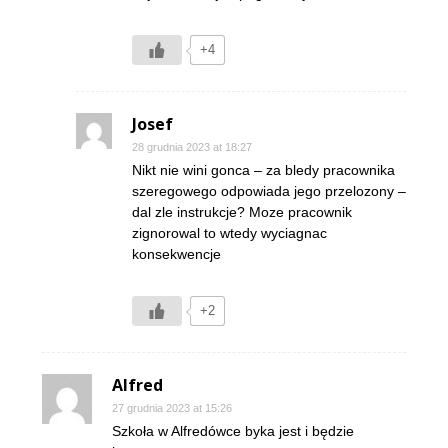
+4
Josef
28 grudnia 2023 at 18:27
Nikt nie wini gonca – za bledy pracownika
szeregowego odpowiada jego przelozony –
dal zle instrukcje? Moze pracownik
zignorowal to wtedy wyciagnac
konsekwencje
+2
Alfred
27 grudnia 2023 at 15:26
Szkoła w Alfredówce byka jest i będzie