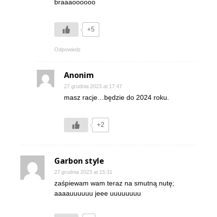
braaaoooooo
+5
Odpowiedz
Anonim
27 grudnia 2023 at 17:47
masz racje…będzie do 2024 roku.
+2
Garbon style
27 grudnia 2023 at 15:31
zaśpiewam wam teraz na smutną nutę;
aaaauuuuuu jeee uuuuuuuu