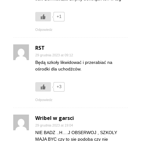
+1
Odpowiedz
RST
29 grudnia 2023 at 09:12
Będą szkoły likwidować i przerabiać na
ośrodki dla uchodźców.
+3
Odpowiedz
Wribel w garsci
29 grudnia 2023 at 19:04
NIE BADZ ..H….J OBSERWOJ , SZKOLY
MAJA BYC czy to sie podoba czy nie