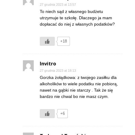
27 grudnia 2023 at 13:57
To niech sąd z własnego budżetu
utrzymuje te szkołę. Dlaczego ja mam
dopłacać do niej z własnych podatków?
+18
Invitro
27 grudnia 2023 at 18:13
Gorzka żołądkowa: z twojego zasiłku dla
alkoholików to wiele podatku nie pobiorą,
nawet na gąbki nie starczy . Tak że się
bardzo nie chwal bo nie masz czym.
+6