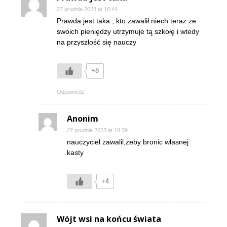
27 grudnia 2023 at 16:44
Prawda jest taka , kto zawalił niech teraz ze
swoich pieniędzy utrzymuje tą szkołę i wtedy
na przyszłość się nauczy
+8
Odpowiedz
Anonim
27 grudnia 2023 at 18:39
nauczyciel zawalil,zeby bronic wlasnej
kasty
+4
Wójt wsi na końcu świata