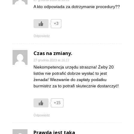
A kto odpowiada za dotrzymanie procedury??
+3
Odpowiedz
Czas na zmiany.
27 grudnia 2023 at 16:17
Niekompetencja urzędu straszna! Żeby 20
listów nie potrafić dobrze wysłać to jest
żenada! Wezwanie do zapłaty podatku
burmistrz za to potrafi skutecznie dostarczyć!
+15
Odpowiedz
Prawda jest taka