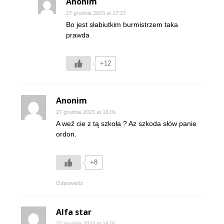
Anonim
27 grudnia 2023 at 17:27
Bo jest słabiutkim burmistrzem taka
prawda
+12
Anonim
27 grudnia 2023 at 16:01
A weź cie z tą szkoła ? Az szkoda słów panie
ordon.
+8
Odpowiedz
Alfa star
27 grudnia 2023 at 16:01