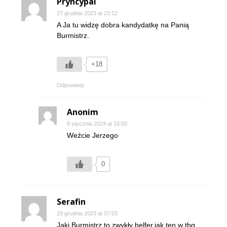
Pryncypal
27 grudnia 2023 at 23:12
A Ja tu widzę dobra kandydatkę na Panią
Burmistrz.
+18
Odpowiedz
Anonim
8 stycznia 2024 at 16:50
Weźcie Jerzego
0
Serafin
29 grudnia 2023 at 07:03
Jaki Burmistrz,to zwykły belfer,jak ten w tbg