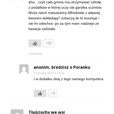
aha…czyli cała gmina ma utrzymywać szkołę
z podatków w której uczy sie garstka uczniów.
Może niech mieszkańcy Alfredówki z własnej
kieszeni dokładają? zobaczą ile to kosztuje i
sie im odechce. po za tym mam nadzieje ze
kasacja zadziała.
+13
Odpowiedz
anonim, bredzisz o Poranku
27 grudnia 2023 at 19:16
I w dodatku obaj z tego samego komputera
+3
Tłuściochy we wsi