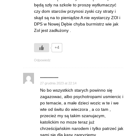
będą szły na szkole to proszę wytłumaczyć
czy dom starców przynosi zyski czy straty i
skąd są na to pieniądze A nie wystarczy ZOl i
DPS w Nowej Dębie chyba burmistrz wie jak
Zol jest zadłużony .
+4
Odpowiedz
...............
27 grudnia 2023 at 22:14
No bo wszystkich starych powinno się
zagazowac, albo psychotropami usmiercic i
po temacie, a małe dzieci wozic w te i we
wte od świtu do wieczora , a co tam ,
przecież my są takim szanujacym,
katolickim no moze teraz już
chrześcijańskim narodem i tylko patrzeć jak
sami się dla kasy zagryziemy