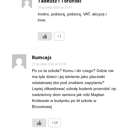
Tadeusz I Toruński
28 grudnia 2023 at 13:47
Invitro, pobiorą, pobiorą. VAT, akcyza i
inne.
+1
Rumcajs
27 grudnia 2023 at 13:09
Po co ta szkoła? Komu i do czego? Gdzie nie
ma tyle dzieci i jej istnienie jako placówki
oświatowej stoi pod znakiem zapytania?
Lepiej zlikwidować szkołę budenk przerobić np
nadziemny dom seniora jak robi Majdan
Królewski w budynku po bł szkole w
Brzostowej.
+18