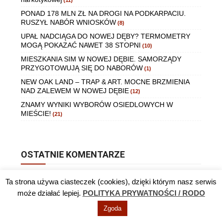
(11)
PONAD 178 MLN ZŁ NA DROGI NA PODKARPACIU.
RUSZYŁ NABÓR WNIOSKÓW
(8)
UPAŁ NADCIĄGA DO NOWEJ DĘBY? TERMOMETRY
MOGĄ POKAZAĆ NAWET 38 STOPNI
(10)
MIESZKANIA SIM W NOWEJ DĘBIE. SAMORZĄDY
PRZYGOTOWUJĄ SIĘ DO NABORÓW
(1)
NEW OAK LAND – TRAP & ART. MOCNE BRZMIENIA
NAD ZALEWEM W NOWEJ DĘBIE
(12)
ZNAMY WYNIKI WYBORÓW OSIEDLOWYCH W
MIEŚCIE!
(21)
OSTATNIE KOMENTARZE
Jackie
:
Ostapko został I sekretarzem
06 sie 19:33
Ta strona używa ciasteczek (cookies), dzięki którym nasz serwis
może działać lepiej.
POLITYKA PRYWATNOŚCI / RODO
Helka
:
Przecież Chmielów nigdzie nie wyjdzie , to
wiadomo jest od dawna . Tylko Ostapko bije pianę i myśli
Zgoda
, że…
06 sie 19:30