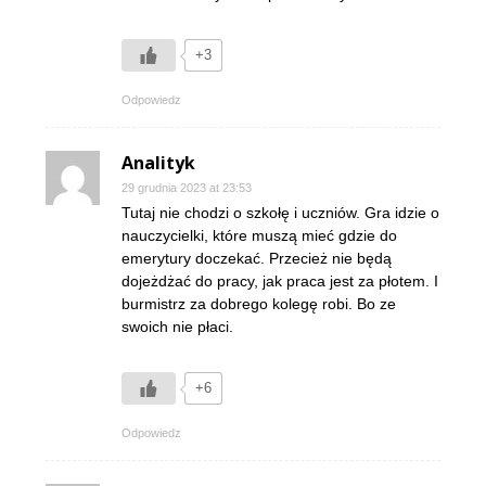
+3
Odpowiedz
Analityk
29 grudnia 2023 at 23:53
Tutaj nie chodzi o szkołę i uczniów. Gra idzie o
nauczycielki, które muszą mieć gdzie do
emerytury doczekać. Przecież nie będą
dojeżdżać do pracy, jak praca jest za płotem. I
burmistrz za dobrego kolegę robi. Bo ze
swoich nie płaci.
+6
Odpowiedz