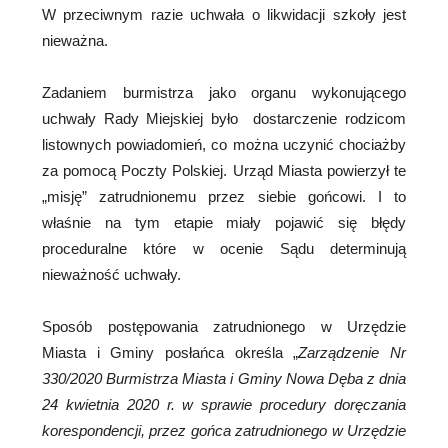
W przeciwnym razie uchwała o likwidacji szkoły jest
nieważna.
Zadaniem burmistrza jako organu wykonującego
uchwały Rady Miejskiej było dostarczenie rodzicom
listownych powiadomień, co można uczynić chociażby
za pomocą Poczty Polskiej. Urząd Miasta powierzył te
„misję” zatrudnionemu przez siebie gońcowi. I to
właśnie na tym etapie miały pojawić się błędy
proceduralne które w ocenie Sądu determinują
nieważność uchwały.
Sposób postępowania zatrudnionego w Urzędzie
Miasta i Gminy posłańca określa „
Zarządzenie
Nr
330/2020
Burmistrza
Miasta
i
Gminy
Nowa
Dęba
z
dnia
24
kwietnia
2020
r
.
w
sprawie
procedury
doręczania
korespondencji
,
przez
gońca
zatrudnionego
w
Urzędzie