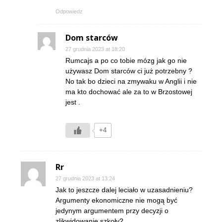
Odpowiedz
Dom starców
27 grudnia 2023 at 18:20
Rumcajs a po co tobie mózg jak go nie
używasz Dom starców ci już potrzebny ?
No tak bo dzieci na zmywaku w Anglii i nie
ma kto dochować ale za to w Brzostowej
jest .
+4
Rr
27 grudnia 2023 at 13:24
Jak to jeszcze dalej leciało w uzasadnieniu?
Argumenty ekonomiczne nie mogą być
jedynym argumentem przy decyzji o
zlikwidowanie szkoły?