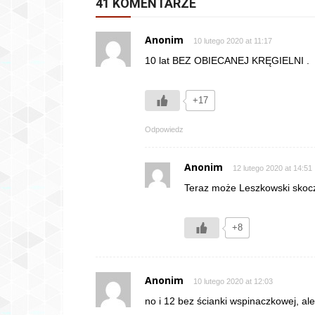
41 KOMENTARZE
Anonim
10 lutego 2020 at 11:17
10 lat BEZ OBIECANEJ KRĘGIELNI .
+17
Odpowiedz
Anonim
12 lutego 2020 at 14:51
Teraz może Leszkowski skoczy
+8
Anonim
10 lutego 2020 at 12:03
no i 12 bez ścianki wspinaczkowej, ale