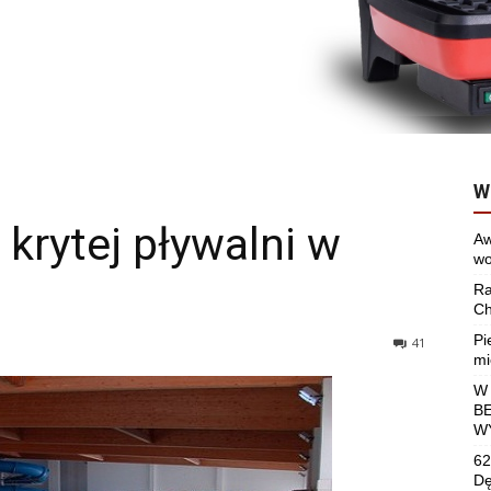
W
 krytej pływalni w
Aw
wo
Ra
Ch
Pi
41
mi
W
B
W
62
Dę