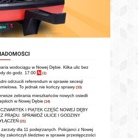
IADOMOŚCI
aria wodociągu w Nowej Dębie. Kilka ulic bez
dy do godz. 17:00
N
(1)
dni odrzucili referendum w sprawie secesji
mielowa. To jednak nie kończy sprawy
(33)
erwsze zebrania mieszkańców nowych osiedli
ejskich w Nowej Dębie
(14)
 CZWARTEK I PIĄTEK CZĘŚĆ NOWEJ DĘBY
EZ PRĄDU. SPRAWDŹ ULICE I GODZINY
YŁĄCZEŃ
(21)
 zarzuty dla 11 podejrzanych. Policjanci z Nowej
by zakończyli śledztwo w sprawie przestępczości