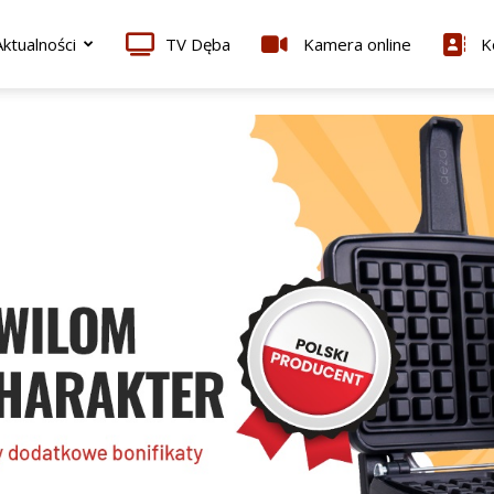
ktualności
TV Dęba
Kamera online
K