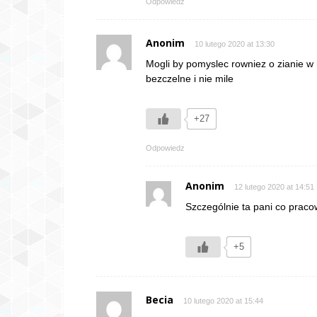
Odpowiedz
Anonim
10 lutego 2020 at 13:30
Mogli by pomyslec rowniez o zianie w 
bezczelne i nie mile
+27
Odpowiedz
Anonim
12 lutego 2020 at 14:51
Szczególnie ta pani co pracow
+5
Becia
10 lutego 2020 at 15:44