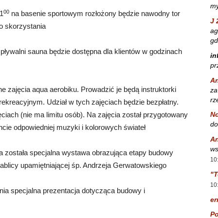
my
00
1
na basenie sportowym rozłożony będzie nawodny tor
J 
o skorzystania
ag
gd
j pływalni sauna będzie dostępna dla klientów w godzinach
in
pr
A
e zajęcia aqua aerobiku. Prowadzić je będą instruktorki
za
rz
ekreacyjnym. Udział w tych zajęciach będzie bezpłatny.
No
iach (nie ma limitu osób). Na zajęcia został przygotowany
do
ie odpowiedniej muzyki i kolorowych świateł
A
ws
na została specjalna wystawa obrazująca etapy budowy
10
e tablicy upamiętniającej śp. Andrzeja Gerwatowskiego
"T
10
dnia specjalna prezentacja dotycząca budowy i
er
Po