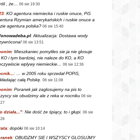
śli , że…
06 sie 19:30
23
:
KO agentura niemiecka i ruskie onuce, PiS
entura Rzymian amerykańskich i ruskie onuce a
zie agentura polska?
06 sie 15:40
fonowadeba.pl
:
Aktualizacja: Dostawa wody
zywrócona!
06 sie 13:51
nonim
:
Mieszkaniec pomyliles sie ja nie glosuje
 KO i tym bardziej, nie naleze do KO, a KO
eczywiscie wplywy niemieckie…
06 sie 12:36
cnik...
:
… w 2005 roku sprzedał POPiS,
kładając całą Polskę.
06 sie 11:08
nonim
:
Poranek jak zaglosujemy na pis to
zyscy sie obudzimy ale z reka w nocniku
06 sie
:27
o działa..."
:
Nie dość że śpiący, to i głupi.
06 sie
:26
rata
:
dopóki
06 sie 10:14
ranek
:
OBUDZMY SIE I WSZYSCY GLOSUJMY