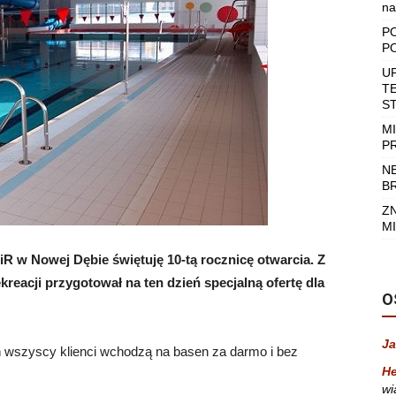
na
P
P
U
T
S
M
P
N
B
Z
MI
SiR w Nowej Dębie świętuję 10-tą rocznicę otwarcia. Z
reacji przygotował na ten dzień specjalną ofertę dla
O
Ja
ń wszyscy klienci wchodzą na basen za darmo i bez
He
wi