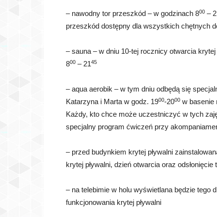
00
– nawodny tor przeszkód – w godzinach 8
– 2
przeszkód dostępny dla wszystkich chętnych d
– sauna – w dniu 10-tej rocznicy otwarcia kryte
00
45
8
– 21
– aqua aerobik – w tym dniu odbędą się specjaln
00
00
Katarzyna i Marta w godz. 19
-20
w basenie r
Każdy, kto chce może uczestniczyć w tych zajęc
specjalny program ćwiczeń przy akompaniamenc
– przed budynkiem krytej pływalni zainstalowa
krytej pływalni, dzień otwarcia oraz odsłonięci
– na telebimie w holu wyświetlana będzie tego 
funkcjonowania krytej pływalni