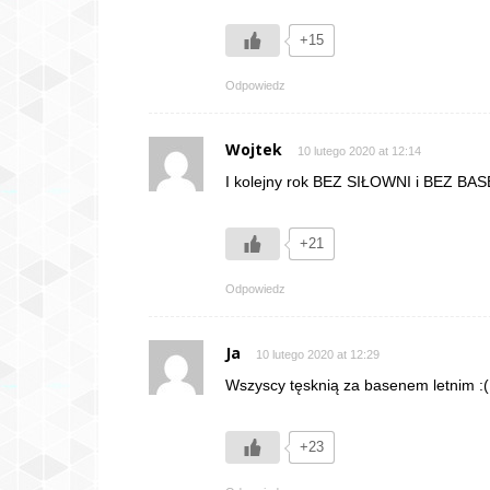
+15
Odpowiedz
Wojtek
10 lutego 2020 at 12:14
I kolejny rok BEZ SIŁOWNI i BEZ B
+21
Odpowiedz
Ja
10 lutego 2020 at 12:29
Wszyscy tęsknią za basenem letnim :(
+23