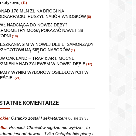
rkotykowej
(11)
ONAD 178 MLN ZŁ NA DROGI NA
ODKARPACIU. RUSZYŁ NABÓR WNIOSKÓW
(8)
PAŁ NADCIĄGA DO NOWEJ DĘBY?
ERMOMETRY MOGĄ POKAZAĆ NAWET 38
TOPNI
(10)
IESZKANIA SIM W NOWEJ DĘBIE. SAMORZĄDY
RZYGOTOWUJĄ SIĘ DO NABORÓW
(1)
EW OAK LAND – TRAP & ART. MOCNE
RZMIENIA NAD ZALEWEM W NOWEJ DĘBIE
(12)
NAMY WYNIKI WYBORÓW OSIEDLOWYCH W
EŚCIE!
(21)
STATNIE KOMENTARZE
ckie
:
Ostapko został I sekretarzem
06 sie 19:33
lka
:
Przecież Chmielów nigdzie nie wyjdzie , to
adomo jest od dawna . Tylko Ostapko bije pianę i