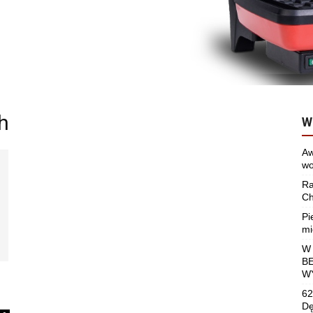
h
W
Aw
wo
Ra
Ch
Pi
mi
W
B
W
62
Dę