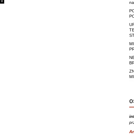
0
na
P
P
U
T
S
M
P
N
B
Z
MI
O
in
pr
A