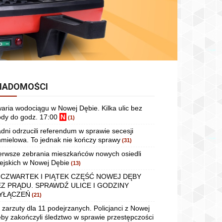
IADOMOŚCI
aria wodociągu w Nowej Dębie. Kilka ulic bez
dy do godz. 17:00
N
(1)
dni odrzucili referendum w sprawie secesji
mielowa. To jednak nie kończy sprawy
(31)
erwsze zebrania mieszkańców nowych osiedli
ejskich w Nowej Dębie
(13)
 CZWARTEK I PIĄTEK CZĘŚĆ NOWEJ DĘBY
EZ PRĄDU. SPRAWDŹ ULICE I GODZINY
YŁĄCZEŃ
(21)
 zarzuty dla 11 podejrzanych. Policjanci z Nowej
by zakończyli śledztwo w sprawie przestępczości