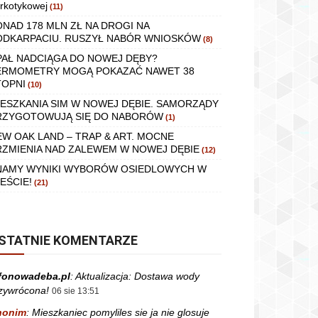
rkotykowej
(11)
ONAD 178 MLN ZŁ NA DROGI NA
ODKARPACIU. RUSZYŁ NABÓR WNIOSKÓW
(8)
PAŁ NADCIĄGA DO NOWEJ DĘBY?
ERMOMETRY MOGĄ POKAZAĆ NAWET 38
TOPNI
(10)
IESZKANIA SIM W NOWEJ DĘBIE. SAMORZĄDY
RZYGOTOWUJĄ SIĘ DO NABORÓW
(1)
EW OAK LAND – TRAP & ART. MOCNE
RZMIENIA NAD ZALEWEM W NOWEJ DĘBIE
(12)
NAMY WYNIKI WYBORÓW OSIEDLOWYCH W
EŚCIE!
(21)
STATNIE KOMENTARZE
fonowadeba.pl
:
Aktualizacja: Dostawa wody
zywrócona!
06 sie 13:51
nonim
:
Mieszkaniec pomyliles sie ja nie glosuje