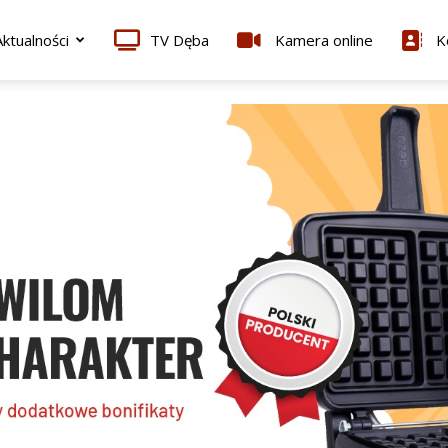
ktualności
TV Dęba
Kamera online
K