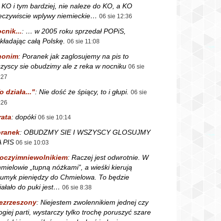
 KO i tym bardziej, nie naleze do KO, a KO
eczywiscie wplywy niemieckie…
06 sie 12:36
cnik...
:
… w 2005 roku sprzedał POPiS,
kładając całą Polskę.
06 sie 11:08
nonim
:
Poranek jak zaglosujemy na pis to
zyscy sie obudzimy ale z reka w nocniku
06 sie
:27
o działa..."
:
Nie dość że śpiący, to i głupi.
06 sie
:26
rata
:
dopóki
06 sie 10:14
ranek
:
OBUDZMY SIE I WSZYSCY GLOSUJMY
 PIS
06 sie 10:03
oczyimniewolnikiem
:
Raczej jest odwrotnie. W
mielowie „tupną nóżkami”, a wieśki kierują
rumyk pieniędzy do Chmielowa. To będzie
iałało do puki jest…
06 sie 8:38
ezrzeszony
:
Niejestem zwolennikiem jednej czy
ogiej parti, wystarczy tylko trochę poruszyć szare