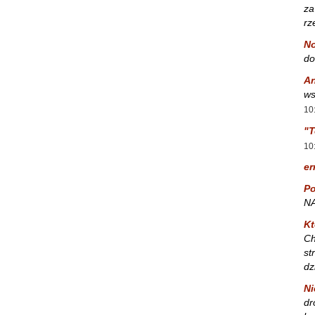
za
rz
No
do
A
ws
10
"T
10
er
Po
NA
Kt
Ch
st
dz
Ni
dr