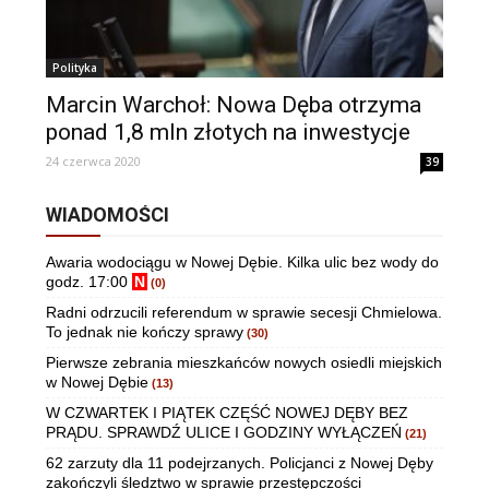
Polityka
Marcin Warchoł: Nowa Dęba otrzyma
ponad 1,8 mln złotych na inwestycje
24 czerwca 2020
39
WIADOMOŚCI
Awaria wodociągu w Nowej Dębie. Kilka ulic bez wody do
godz. 17:00
N
(0)
Radni odrzucili referendum w sprawie secesji Chmielowa.
To jednak nie kończy sprawy
(30)
Pierwsze zebrania mieszkańców nowych osiedli miejskich
w Nowej Dębie
(13)
W CZWARTEK I PIĄTEK CZĘŚĆ NOWEJ DĘBY BEZ
PRĄDU. SPRAWDŹ ULICE I GODZINY WYŁĄCZEŃ
(21)
62 zarzuty dla 11 podejrzanych. Policjanci z Nowej Dęby
zakończyli śledztwo w sprawie przestępczości