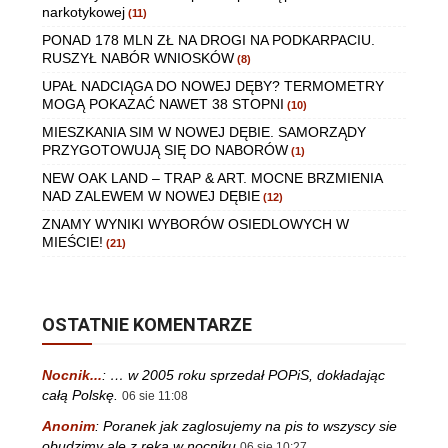
narkotykowej
(11)
PONAD 178 MLN ZŁ NA DROGI NA PODKARPACIU.
RUSZYŁ NABÓR WNIOSKÓW
(8)
UPAŁ NADCIĄGA DO NOWEJ DĘBY? TERMOMETRY
MOGĄ POKAZAĆ NAWET 38 STOPNI
(10)
MIESZKANIA SIM W NOWEJ DĘBIE. SAMORZĄDY
PRZYGOTOWUJĄ SIĘ DO NABORÓW
(1)
NEW OAK LAND – TRAP & ART. MOCNE BRZMIENIA
NAD ZALEWEM W NOWEJ DĘBIE
(12)
ZNAMY WYNIKI WYBORÓW OSIEDLOWYCH W
MIEŚCIE!
(21)
OSTATNIE KOMENTARZE
Nocnik...
:
… w 2005 roku sprzedał POPiS, dokładając
całą Polskę.
06 sie 11:08
Anonim
:
Poranek jak zaglosujemy na pis to wszyscy sie
obudzimy ale z reka w nocniku
06 sie 10:27