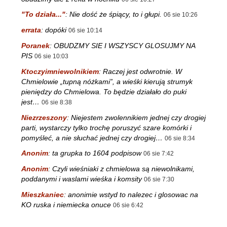
"To działa..."
:
Nie dość że śpiący, to i głupi.
06 sie 10:26
errata
:
dopóki
06 sie 10:14
Poranek
:
OBUDZMY SIE I WSZYSCY GLOSUJMY NA
PIS
06 sie 10:03
Ktoczyimniewolnikiem
:
Raczej jest odwrotnie. W
Chmielowie „tupną nóżkami”, a wieśki kierują strumyk
pieniędzy do Chmielowa. To będzie działało do puki
jest…
06 sie 8:38
Niezrzeszony
:
Niejestem zwolennikiem jednej czy drogiej
parti, wystarczy tylko trochę poruszyć szare komórki i
pomyśleć, a nie słuchać jednej czy drogiej…
06 sie 8:34
Anonim
:
ta grupka to 1604 podpisow
06 sie 7:42
Anonim
:
Czyli wieśniaki z chmielowa są niewolnikami,
poddanymi i waslami wieśka i komsity
06 sie 7:30
Mieszkaniec
:
anonimie wstyd to nalezec i glosowac na
KO ruska i niemiecka onuce
06 sie 6:42