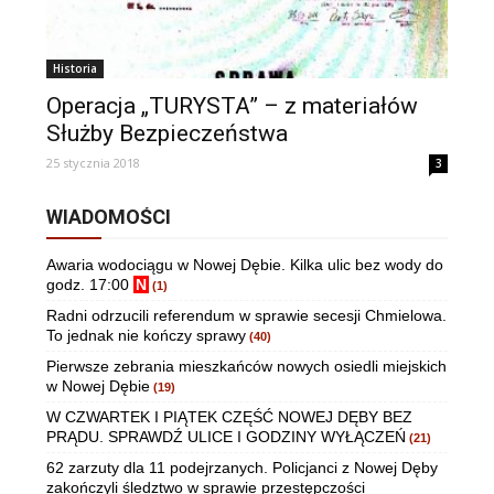
Historia
Operacja „TURYSTA” – z materiałów
Służby Bezpieczeństwa
25 stycznia 2018
3
WIADOMOŚCI
Awaria wodociągu w Nowej Dębie. Kilka ulic bez wody do
godz. 17:00
N
(1)
Radni odrzucili referendum w sprawie secesji Chmielowa.
To jednak nie kończy sprawy
(40)
Pierwsze zebrania mieszkańców nowych osiedli miejskich
w Nowej Dębie
(19)
W CZWARTEK I PIĄTEK CZĘŚĆ NOWEJ DĘBY BEZ
PRĄDU. SPRAWDŹ ULICE I GODZINY WYŁĄCZEŃ
(21)
62 zarzuty dla 11 podejrzanych. Policjanci z Nowej Dęby
zakończyli śledztwo w sprawie przestępczości