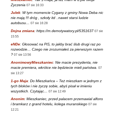
Zyczenia
07 sie 16:33
Julek
:
W tym momencie Cygany z gminy Nowa Deba nic
nie mają !!! dróg , szkoły itd ..nawet starsi ludzie
autobusu…
07 sie 16:28
Dojna zmiana
:
https://m.demotywatory.pl/5351637
07 sie
15:55
eNDe
:
Głosować na PiS, to jakby brać ślub drugi raz po
rozwodzie… Czego nie zrozumiałeś za pierwszym razem
?
07 sie 13:56
AnonimowyMieszkaniec
:
Nie macie prezydenta, nie
macie premiera, wkrótce nie będziecie mieli państwa.
07
sie 13:27
1-go Maja
:
Do Mieszkańca – Też mieszkam w jednym z
tych bloków i nie życzę sobie, abyś pisał w imieniu
wszystkich. Czytając…
07 sie 12:49
Anonim
:
Mieszkaniec, przed palacem przemawial alfons
i bramkarz z grand hotelu, kolega muranskiego
07 sie
12:21