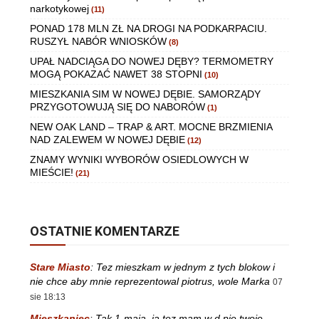
narkotykowej
(11)
PONAD 178 MLN ZŁ NA DROGI NA PODKARPACIU.
RUSZYŁ NABÓR WNIOSKÓW
(8)
UPAŁ NADCIĄGA DO NOWEJ DĘBY? TERMOMETRY
MOGĄ POKAZAĆ NAWET 38 STOPNI
(10)
MIESZKANIA SIM W NOWEJ DĘBIE. SAMORZĄDY
PRZYGOTOWUJĄ SIĘ DO NABORÓW
(1)
NEW OAK LAND – TRAP & ART. MOCNE BRZMIENIA
NAD ZALEWEM W NOWEJ DĘBIE
(12)
ZNAMY WYNIKI WYBORÓW OSIEDLOWYCH W
MIEŚCIE!
(21)
OSTATNIE KOMENTARZE
Stare Miasto
:
Tez mieszkam w jednym z tych blokow i
nie chce aby mnie reprezentowal piotrus, wole Marka
07
sie 18:13
Mieszkaniec
:
Tak 1-maja, ja tez mam w d.pie twoje