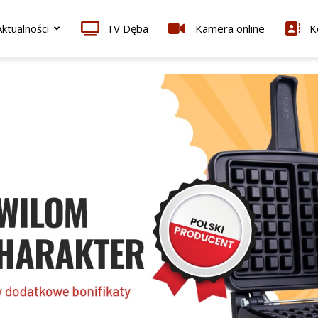
ktualności
TV Dęba
Kamera online
K