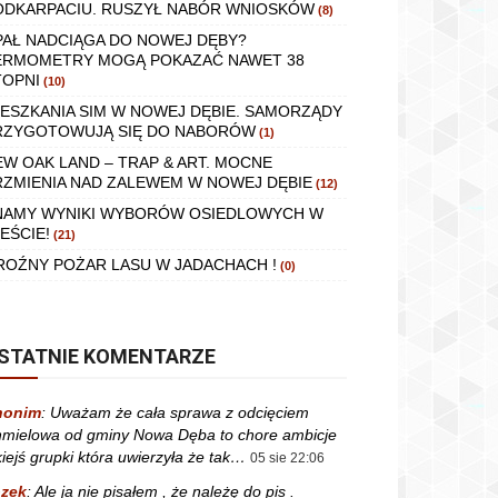
ODKARPACIU. RUSZYŁ NABÓR WNIOSKÓW
(8)
PAŁ NADCIĄGA DO NOWEJ DĘBY?
ERMOMETRY MOGĄ POKAZAĆ NAWET 38
TOPNI
(10)
IESZKANIA SIM W NOWEJ DĘBIE. SAMORZĄDY
RZYGOTOWUJĄ SIĘ DO NABORÓW
(1)
EW OAK LAND – TRAP & ART. MOCNE
RZMIENIA NAD ZALEWEM W NOWEJ DĘBIE
(12)
NAMY WYNIKI WYBORÓW OSIEDLOWYCH W
EŚCIE!
(21)
ROŹNY POŻAR LASU W JADACHACH !
(0)
STATNIE KOMENTARZE
nonim
:
Uważam że cała sprawa z odcięciem
mielowa od gminy Nowa Dęba to chore ambicje
kiejś grupki która uwierzyła że tak…
05 sie 22:06
zek
:
Ale ja nie pisałem , że należę do pis .