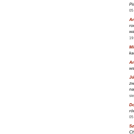
Pi
05
A
ro
wa
19
Mi
ka
A
w
Jó
zw
na
si
Do
ró
05
S
Ch