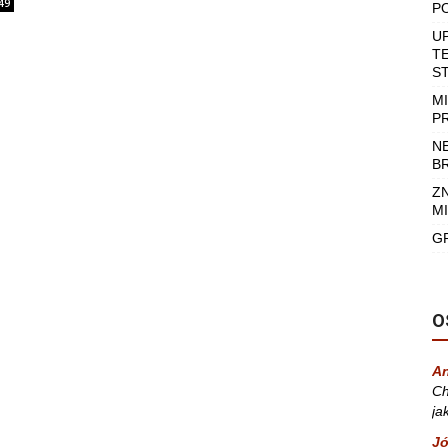
49
P
U
T
S
M
P
N
B
Z
MI
G
O
A
Ch
ja
Jó