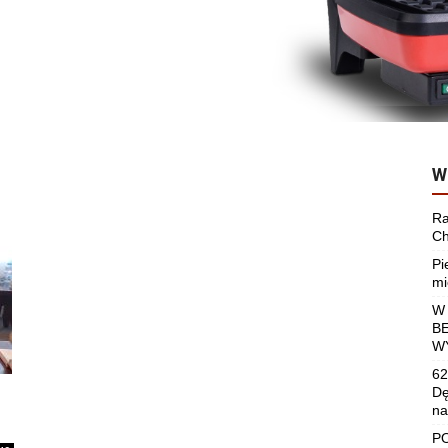
W
Ra
Ch
Pi
mi
W
B
W
62
Dę
na
P