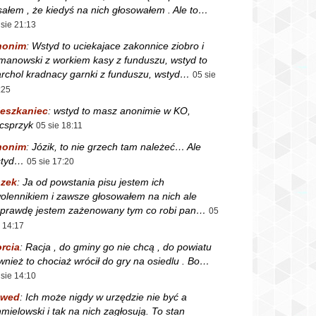
sałem , że kiedyś na nich głosowałem . Ale to…
 sie 21:13
nonim
:
Wstyd to uciekajace zakonnice ziobro i
manowski z workiem kasy z funduszu, wstyd to
rchol kradnacy garnki z funduszu, wstyd…
05 sie
:25
eszkaniec
:
wstyd to masz anonimie w KO,
csprzyk
05 sie 18:11
nonim
:
Józik, to nie grzech tam należeć… Ale
styd…
05 sie 17:20
zek
:
Ja od powstania pisu jestem ich
olennikiem i zawsze głosowałem na nich ale
prawdę jestem zażenowany tym co robi pan…
05
e 14:17
rcia
:
Racja , do gminy go nie chcą , do powiatu
wnież to chociaż wrócił do gry na osiedlu . Bo…
 sie 14:10
zwed
:
Ich może nigdy w urzędzie nie być a
mielowski i tak na nich zagłosują. To stan