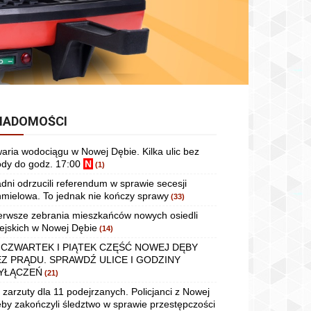
IADOMOŚCI
aria wodociągu w Nowej Dębie. Kilka ulic bez
dy do godz. 17:00
N
(1)
dni odrzucili referendum w sprawie secesji
mielowa. To jednak nie kończy sprawy
(33)
erwsze zebrania mieszkańców nowych osiedli
ejskich w Nowej Dębie
(14)
 CZWARTEK I PIĄTEK CZĘŚĆ NOWEJ DĘBY
EZ PRĄDU. SPRAWDŹ ULICE I GODZINY
YŁĄCZEŃ
(21)
 zarzuty dla 11 podejrzanych. Policjanci z Nowej
by zakończyli śledztwo w sprawie przestępczości