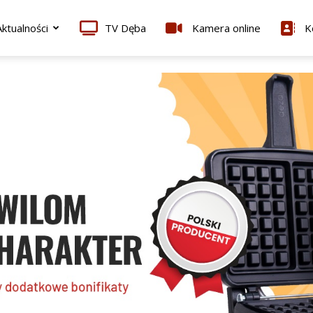
ktualności
TV Dęba
Kamera online
K