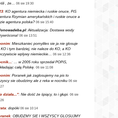
śli , że…
06 sie 19:30
23
:
KO agentura niemiecka i ruskie onuce, PiS
entura Rzymian amerykańskich i ruskie onuce a
zie agentura polska?
06 sie 15:40
fonowadeba.pl
:
Aktualizacja: Dostawa wody
zywrócona!
06 sie 13:51
nonim
:
Mieszkaniec pomyliles sie ja nie glosuje
 KO i tym bardziej, nie naleze do KO, a KO
eczywiscie wplywy niemieckie…
06 sie 12:36
cnik...
:
… w 2005 roku sprzedał POPiS,
kładając całą Polskę.
06 sie 11:08
nonim
:
Poranek jak zaglosujemy na pis to
zyscy sie obudzimy ale z reka w nocniku
06 sie
:27
o działa..."
:
Nie dość że śpiący, to i głupi.
06 sie
:26
rata
:
dopóki
06 sie 10:14
ranek
:
OBUDZMY SIE I WSZYSCY GLOSUJMY