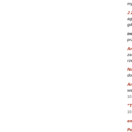
my
J 
ag
gd
in
pr
A
za
rz
No
do
A
ws
10
"T
10
er
Po