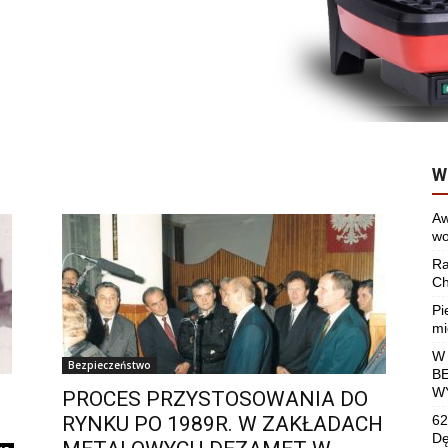
W
Aw
wo
Ra
Ch
Pi
mi
W
Bezpieczeństwo
B
W
PROCES PRZYSTOSOWANIA DO
RYNKU PO 1989R. W ZAKŁADACH
62
Dę