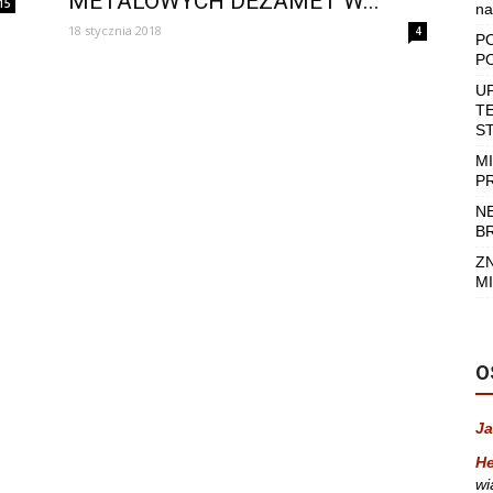
METALOWYCH DEZAMET W...
15
na
18 stycznia 2018
4
P
P
U
T
S
M
P
N
B
Z
MI
O
Ja
He
wi