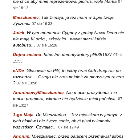
nie chce aby mnie reprezentowal piotrus, wole Marka
07
sie 18:13
Mieszkaniec
:
Tak 1-maja, ja tez mam w d.pie twoje
Zyczenia
07 sie 16:33
Julek
:
W tym momencie Cygany z gminy Nowa Deba nic
nie mają !!! dróg , szkoły itd ..nawet starsi ludzie
autobusu…
07 sie 16:28
Dojna zmiana
:
https://m.demotywatory.pl/5351637
07 sie
15:55
eNDe
:
Głosować na PiS, to jakby brać ślub drugi raz po
rozwodzie… Czego nie zrozumiałeś za pierwszym razem
?
07 sie 13:56
AnonimowyMieszkaniec
:
Nie macie prezydenta, nie
macie premiera, wkrótce nie będziecie mieli państwa.
07
sie 13:27
1-go Maja
:
Do Mieszkańca – Też mieszkam w jednym z
tych bloków i nie życzę sobie, abyś pisał w imieniu
wszystkich. Czytając…
07 sie 12:49
Anonim
:
Mieszkaniec, przed palacem przemawial alfons