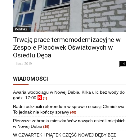
Polityka
Trwają prace termomodernizacyjne w
Zespole Placówek Oświatowych w
Osiedlu Dęba
1 lipca 2019
14
WIADOMOŚCI
Awaria wodociągu w Nowej Dębie. Kilka ulic bez wody do
godz. 17:00
N
(1)
Radni odrzucili referendum w sprawie secesji Chmielowa.
To jednak nie kończy sprawy
(40)
Pierwsze zebrania mieszkańców nowych osiedli miejskich
w Nowej Dębie
(19)
W CZWARTEK I PIĄTEK CZĘŚĆ NOWEJ DĘBY BEZ