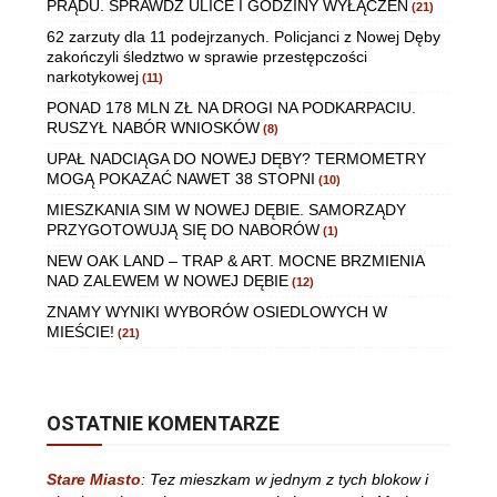
PRĄDU. SPRAWDŹ ULICE I GODZINY WYŁĄCZEŃ
(21)
62 zarzuty dla 11 podejrzanych. Policjanci z Nowej Dęby
zakończyli śledztwo w sprawie przestępczości
narkotykowej
(11)
PONAD 178 MLN ZŁ NA DROGI NA PODKARPACIU.
RUSZYŁ NABÓR WNIOSKÓW
(8)
UPAŁ NADCIĄGA DO NOWEJ DĘBY? TERMOMETRY
MOGĄ POKAZAĆ NAWET 38 STOPNI
(10)
MIESZKANIA SIM W NOWEJ DĘBIE. SAMORZĄDY
PRZYGOTOWUJĄ SIĘ DO NABORÓW
(1)
NEW OAK LAND – TRAP & ART. MOCNE BRZMIENIA
NAD ZALEWEM W NOWEJ DĘBIE
(12)
ZNAMY WYNIKI WYBORÓW OSIEDLOWYCH W
MIEŚCIE!
(21)
OSTATNIE KOMENTARZE
Stare Miasto
:
Tez mieszkam w jednym z tych blokow i