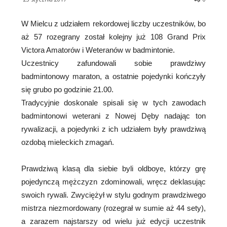
W Mielcu z udziałem rekordowej liczby uczestników, bo
aż 57 rozegrany został kolejny już 108 Grand Prix
Victora Amatorów i Weteranów w badmintonie.
Uczestnicy zafundowali sobie prawdziwy
badmintonowy maraton, a ostatnie pojedynki kończyły
się grubo po godzinie 21.00.
Tradycyjnie doskonale spisali się w tych zawodach
badmintonowi weterani z Nowej Dęby nadając ton
rywalizacji, a pojedynki z ich udziałem były prawdziwą
ozdobą mieleckich zmagań.
Prawdziwą klasą dla siebie byli oldboye, którzy grę
pojedynczą mężczyzn zdominowali, wręcz deklasując
swoich rywali. Zwyciężył w stylu godnym prawdziwego
mistrza niezmordowany (rozegrał w sumie aż 44 sety),
a zarazem najstarszy od wielu już edycji uczestnik