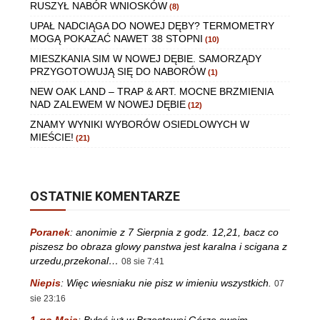
RUSZYŁ NABÓR WNIOSKÓW
(8)
UPAŁ NADCIĄGA DO NOWEJ DĘBY? TERMOMETRY
MOGĄ POKAZAĆ NAWET 38 STOPNI
(10)
MIESZKANIA SIM W NOWEJ DĘBIE. SAMORZĄDY
PRZYGOTOWUJĄ SIĘ DO NABORÓW
(1)
NEW OAK LAND – TRAP & ART. MOCNE BRZMIENIA
NAD ZALEWEM W NOWEJ DĘBIE
(12)
ZNAMY WYNIKI WYBORÓW OSIEDLOWYCH W
MIEŚCIE!
(21)
OSTATNIE KOMENTARZE
Poranek
:
anonimie z 7 Sierpnia z godz. 12,21, bacz co
piszesz bo obraza glowy panstwa jest karalna i scigana z
urzedu,przekonal…
08 sie 7:41
Niepis
:
Więc wiesniaku nie pisz w imieniu wszystkich.
07
sie 23:16
1-go Maja
:
Byłeś już w Brzostowej Górze swoim