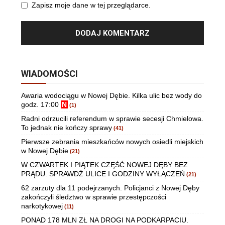
Zapisz moje dane w tej przeglądarce.
WIADOMOŚCI
Awaria wodociągu w Nowej Dębie. Kilka ulic bez wody do
godz. 17:00
N
(1)
Radni odrzucili referendum w sprawie secesji Chmielowa.
To jednak nie kończy sprawy
(41)
Pierwsze zebrania mieszkańców nowych osiedli miejskich
w Nowej Dębie
(21)
W CZWARTEK I PIĄTEK CZĘŚĆ NOWEJ DĘBY BEZ
PRĄDU. SPRAWDŹ ULICE I GODZINY WYŁĄCZEŃ
(21)
62 zarzuty dla 11 podejrzanych. Policjanci z Nowej Dęby
zakończyli śledztwo w sprawie przestępczości
narkotykowej
(11)
PONAD 178 MLN ZŁ NA DROGI NA PODKARPACIU.