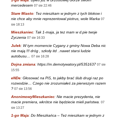
mercedesem
07 sie 22:46
Stare Miasto
:
Tez mieszkam w jednym z tych blokow i
nie chce aby mnie reprezentowal piotrus, wole Marka
07
sie 18:13
Mieszkaniec
:
Tak 1-maja, ja tez mam w d.pie twoje
Zyczenia
07 sie 16:33
Julek
:
W tym momencie Cygany z gminy Nowa Deba nic
nie mają !!! dróg , szkoły itd ..nawet starsi ludzie
autobusu…
07 sie 16:28
Dojna zmiana
:
https://m.demotywatory.pl/5351637
07 sie
15:55
eNDe
:
Głosować na PiS, to jakby brać ślub drugi raz po
rozwodzie… Czego nie zrozumiałeś za pierwszym razem
?
07 sie 13:56
AnonimowyMieszkaniec
:
Nie macie prezydenta, nie
macie premiera, wkrótce nie będziecie mieli państwa.
07
sie 13:27
1-go Maja
:
Do Mieszkańca – Też mieszkam w jednym z