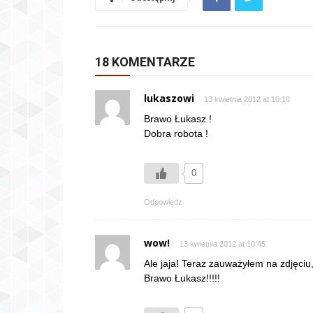
18 KOMENTARZE
lukaszowi
13 kwietnia 2012 at 10:18
Brawo Łukasz !
Dobra robota !
0
Odpowiedz
wow!
13 kwietnia 2012 at 10:45
Ale jaja! Teraz zauważyłem na zdjęciu,
Brawo Łukasz!!!!!