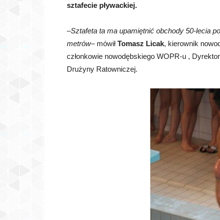
sztafecie pływackiej.
–
Sztafeta ta ma upamiętnić obchody 50-lecia 
metrów
– mówił
Tomasz Licak
, kierownik nowo
członkowie nowodębskiego WOPR-u , Dyrekt
Drużyny Ratowniczej.