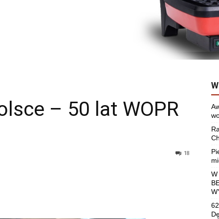
W
olsce – 50 lat WOPR
Aw
wo
Ra
Ch
Pi
18
mi
W
B
W
62
Dę