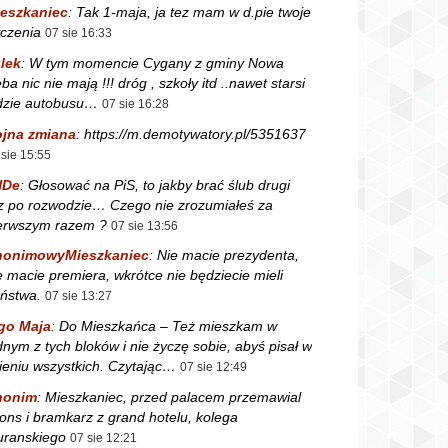
eszkaniec
:
Tak 1-maja, ja tez mam w d.pie twoje
czenia
07 sie 16:33
lek
:
W tym momencie Cygany z gminy Nowa
ba nic nie mają !!! dróg , szkoły itd ..nawet starsi
dzie autobusu…
07 sie 16:28
jna zmiana
:
https://m.demotywatory.pl/5351637
 sie 15:55
NDe
:
Głosować na PiS, to jakby brać ślub drugi
z po rozwodzie… Czego nie zrozumiałeś za
erwszym razem ?
07 sie 13:56
nonimowyMieszkaniec
:
Nie macie prezydenta,
e macie premiera, wkrótce nie będziecie mieli
ństwa.
07 sie 13:27
go Maja
:
Do Mieszkańca – Też mieszkam w
dnym z tych bloków i nie życzę sobie, abyś pisał w
ieniu wszystkich. Czytając…
07 sie 12:49
nonim
:
Mieszkaniec, przed palacem przemawial
fons i bramkarz z grand hotelu, kolega
ranskiego
07 sie 12:21