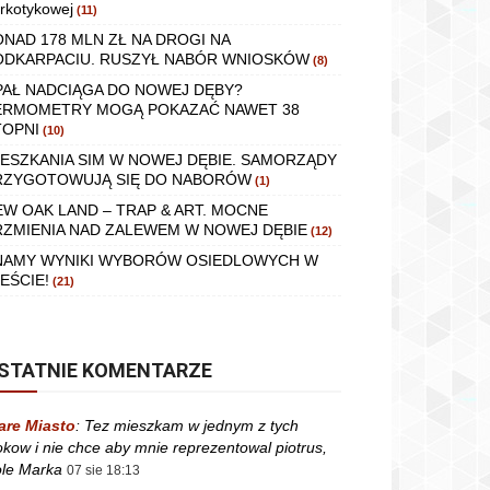
rkotykowej
(11)
ONAD 178 MLN ZŁ NA DROGI NA
ODKARPACIU. RUSZYŁ NABÓR WNIOSKÓW
(8)
PAŁ NADCIĄGA DO NOWEJ DĘBY?
ERMOMETRY MOGĄ POKAZAĆ NAWET 38
TOPNI
(10)
IESZKANIA SIM W NOWEJ DĘBIE. SAMORZĄDY
RZYGOTOWUJĄ SIĘ DO NABORÓW
(1)
EW OAK LAND – TRAP & ART. MOCNE
RZMIENIA NAD ZALEWEM W NOWEJ DĘBIE
(12)
NAMY WYNIKI WYBORÓW OSIEDLOWYCH W
EŚCIE!
(21)
STATNIE KOMENTARZE
are Miasto
:
Tez mieszkam w jednym z tych
okow i nie chce aby mnie reprezentowal piotrus,
le Marka
07 sie 18:13