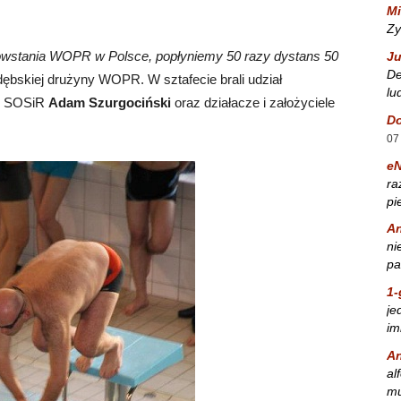
Mi
Zy
powstania WOPR w Polsce, popłyniemy 50 razy dystans 50
Ju
De
dębskiej drużyny WOPR. W sztafecie brali udział
lu
or SOSiR
Adam Szurgociński
oraz działacze i założyciele
Do
07
e
ra
pi
A
ni
pa
1-
je
im
A
al
mu