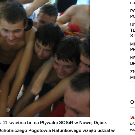
na
P
P
U
T
S
M
P
N
B
Z
MI
O
St
 11 kwietnia br. na Pływalni SOSiR w Nowej Dębie.
bl
wo
chotniczego Pogotowia Ratunkowego wzięło udział w