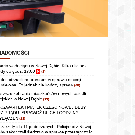
IADOMOŚCI
aria wodociągu w Nowej Dębie. Kilka ulic bez
dy do godz. 17:00
N
(1)
dni odrzucili referendum w sprawie secesji
mielowa. To jednak nie kończy sprawy
(40)
erwsze zebrania mieszkańców nowych osiedli
ejskich w Nowej Dębie
(19)
 CZWARTEK I PIĄTEK CZĘŚĆ NOWEJ DĘBY
EZ PRĄDU. SPRAWDŹ ULICE I GODZINY
YŁĄCZEŃ
(21)
 zarzuty dla 11 podejrzanych. Policjanci z Nowej
by zakończyli śledztwo w sprawie przestępczości