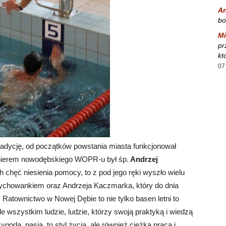
A
bo
Mi
pr
kt
07
adycję, od początków powstania miasta funkcjonował
ionierem nowodębskiego WOPR-u był śp.
Andrzej
h chęć niesienia pomocy, to z pod jego ręki wyszło wielu
wychowankiem oraz Andrzeja Kaczmarka, który do dnia
Ratownictwo w Nowej Dębie to nie tylko basen letni to
e wszystkim ludzie, ludzie, którzy swoją praktyką i wiedzą
oda, pasja, to styl życia, ale również ciężka praca i