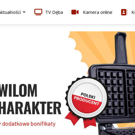
ktualności
TV Dęba
Kamera online
K