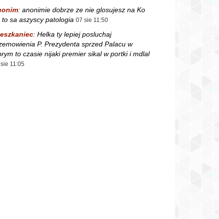
nonim
:
anonimie dobrze ze nie glosujesz na Ko
 to sa aszyscy patologia
07 sie 11:50
eszkaniec
:
Helka ty lepiej posluchaj
zemowienia P. Prezydenta sprzed Palacu w
orym to czasie nijaki premier sikal w portki i mdlal
 sie 11:05