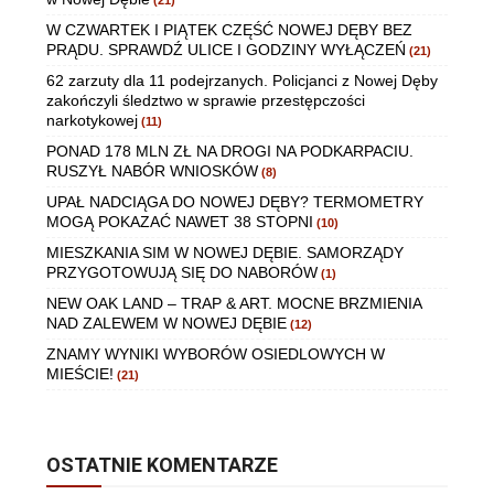
W CZWARTEK I PIĄTEK CZĘŚĆ NOWEJ DĘBY BEZ
PRĄDU. SPRAWDŹ ULICE I GODZINY WYŁĄCZEŃ
(21)
62 zarzuty dla 11 podejrzanych. Policjanci z Nowej Dęby
zakończyli śledztwo w sprawie przestępczości
narkotykowej
(11)
PONAD 178 MLN ZŁ NA DROGI NA PODKARPACIU.
RUSZYŁ NABÓR WNIOSKÓW
(8)
UPAŁ NADCIĄGA DO NOWEJ DĘBY? TERMOMETRY
MOGĄ POKAZAĆ NAWET 38 STOPNI
(10)
MIESZKANIA SIM W NOWEJ DĘBIE. SAMORZĄDY
PRZYGOTOWUJĄ SIĘ DO NABORÓW
(1)
NEW OAK LAND – TRAP & ART. MOCNE BRZMIENIA
NAD ZALEWEM W NOWEJ DĘBIE
(12)
ZNAMY WYNIKI WYBORÓW OSIEDLOWYCH W
MIEŚCIE!
(21)
OSTATNIE KOMENTARZE