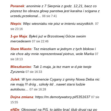
Poranek
:
anonimie z 7 Sierpnia z godz. 12,21, bacz co
piszesz bo obraza glowy panstwa jest karalna i scigana z
urzedu,przekonal…
08 sie 7:41
Niepis
:
Więc wiesniaku nie pisz w imieniu wszystkich.
07
sie 23:16
1-go Maja
:
Byłeś już w Brzostowej Górze swoim
mercedesem
07 sie 22:46
Stare Miasto
:
Tez mieszkam w jednym z tych blokow i
nie chce aby mnie reprezentowal piotrus, wole Marka
07
sie 18:13
Mieszkaniec
:
Tak 1-maja, ja tez mam w d.pie twoje
Zyczenia
07 sie 16:33
Julek
:
W tym momencie Cygany z gminy Nowa Deba nic
nie mają !!! dróg , szkoły itd ..nawet starsi ludzie
autobusu…
07 sie 16:28
Dojna zmiana
:
https://m.demotywatory.pl/5351637
07 sie
15:55
eNDe
:
Głosować na PiS, to jakby brać ślub drugi raz po