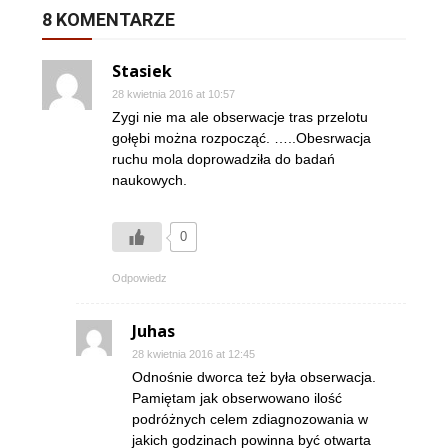
8 KOMENTARZE
Stasiek
28 kwietnia 2016 at 10:57
Zygi nie ma ale obserwacje tras przelotu
gołębi można rozpocząć. …..Obesrwacja
ruchu mola doprowadziła do badań
naukowych.
0
Odpowiedz
Juhas
28 kwietnia 2016 at 12:45
Odnośnie dworca też była obserwacja.
Pamiętam jak obserwowano ilość
podróżnych celem zdiagnozowania w
jakich godzinach powinna być otwarta