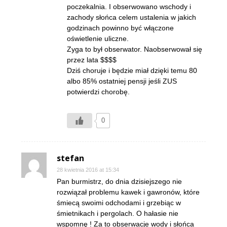
poczekalnia. I obserwowano wschody i
zachody słońca celem ustalenia w jakich
godzinach powinno być włączone
oświetlenie uliczne.
Zyga to był obserwator. Naobserwował się
przez lata $$$$
Dziś choruje i będzie miał dzięki temu 80
albo 85% ostatniej pensji jeśli ZUS
potwierdzi chorobę.
0
stefan
28 kwietnia 2016 at 15:34
Pan burmistrz, do dnia dzisiejszego nie
rozwiązał problemu kawek i gawronów, które
śmiecą swoimi odchodami i grzebiąc w
śmietnikach i pergolach. O hałasie nie
wspomnę ! Za to obserwacje wody i słońca