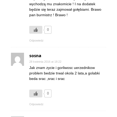
wychodzą mu znakomicie ! I na dodatek
będzie się teraz zajmował gołębiami. Brawo
pan burmistrz ! Brawo !
0
Odpowiedz
sosna
28 kwietnia 2016 at 18:22
Jak znam zycie i gorliwosc uerzednikow
problem bedzie trwal okola 2 lata,a golabki
beda srac ,srac i srac
0
Odpowiedz