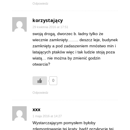
Odpowiedz
korzystający
29 kwietnia 2016 at 17:51
swoją drogą, dworzec b. ładny tylko że
wiecznie zamknięty…….. deszcz leje, budynek
zamknięty a pod zadaszeniem mnóstwo min i
latających ptaków więc i tak ludzie stoją poza
wiatą… nie można by zmienić godzin
otwarcia?
0
Odpowiedz
xxx
1 maja 2016 at 14:27
Wystarczającym pomysłem byłoby
zdemontowanie tej kraty, bądź przykrycie tej