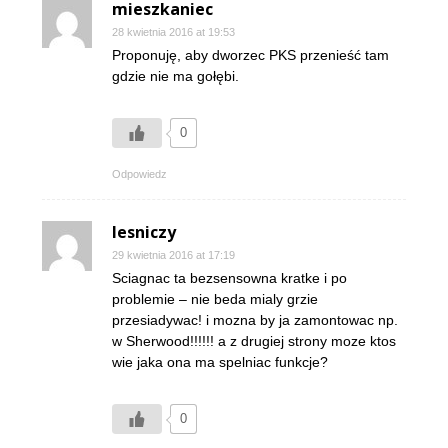
mieszkaniec
28 kwietnia 2016 at 19:53
Proponuję, aby dworzec PKS przenieść tam
gdzie nie ma gołębi.
0
Odpowiedz
lesniczy
29 kwietnia 2016 at 17:19
Sciagnac ta bezsensowna kratke i po
problemie – nie beda mialy grzie
przesiadywac! i mozna by ja zamontowac np.
w Sherwood!!!!!! a z drugiej strony moze ktos
wie jaka ona ma spelniac funkcje?
0