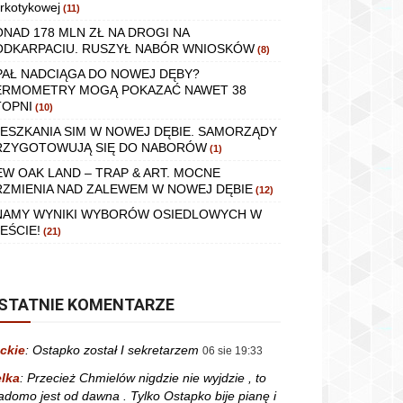
rkotykowej
(11)
ONAD 178 MLN ZŁ NA DROGI NA
ODKARPACIU. RUSZYŁ NABÓR WNIOSKÓW
(8)
PAŁ NADCIĄGA DO NOWEJ DĘBY?
ERMOMETRY MOGĄ POKAZAĆ NAWET 38
TOPNI
(10)
IESZKANIA SIM W NOWEJ DĘBIE. SAMORZĄDY
RZYGOTOWUJĄ SIĘ DO NABORÓW
(1)
EW OAK LAND – TRAP & ART. MOCNE
RZMIENIA NAD ZALEWEM W NOWEJ DĘBIE
(12)
NAMY WYNIKI WYBORÓW OSIEDLOWYCH W
EŚCIE!
(21)
STATNIE KOMENTARZE
ckie
:
Ostapko został I sekretarzem
06 sie 19:33
lka
:
Przecież Chmielów nigdzie nie wyjdzie , to
adomo jest od dawna . Tylko Ostapko bije pianę i