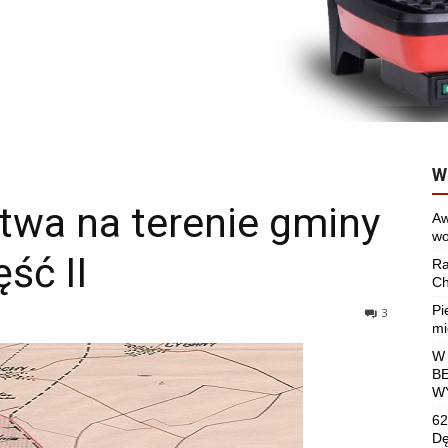
W
ctwa na terenie gminy
Aw
wo
ść II
Ra
Ch
Pi
3
mi
W
B
W
62
Dę