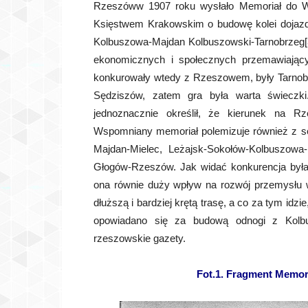
Rzeszóww 1907 roku wysłało Memoriał do Wy
Księstwem Krakowskim o budowę kolei dojazd
Kolbuszowa-Majdan Kolbuszowski-Tarnobrzeg[3]
ekonomicznych i społecznych przemawiającyc
konkurowały wtedy z Rzeszowem, były Tarno
Sędziszów, zatem gra była warta świeczki.
jednoznacznie określił, że kierunek na Rz
Wspomniany memoriał polemizuje również z s
Majdan-Mielec, Leżajsk-Sokołów-Kolbuszowa
Głogów-Rzeszów. Jak widać konkurencja była du
ona równie duży wpływ na rozwój przemysłu 
dłuższą i bardziej krętą trasę, a co za tym idz
opowiadano się za budową odnogi z Kolbus
rzeszowskie gazety.
Fot.1. Fragment Memori