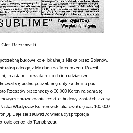
: Głos Rzeszowski
potrzebną budowę kolei lokalnej z Niska przez Bojanów,
ntualną
odnogą z Majdanu do Tarnobrzegu. Polecił
i, miastami i powiatami co do ich udziału we
larował się oddać potrzebne grunty za darmo pod
sto Rzeszów przeznaczyło 30 000 Koron na samą tę
jmowym sprawozdaniu koszt jej budowy został obliczony
o Niska Władysław Komorowski ofiarował się dać 100 000
on[9]. Daje się zauważyć wielka dysproporcja
o losie odnogi do Tarnobrzegu.