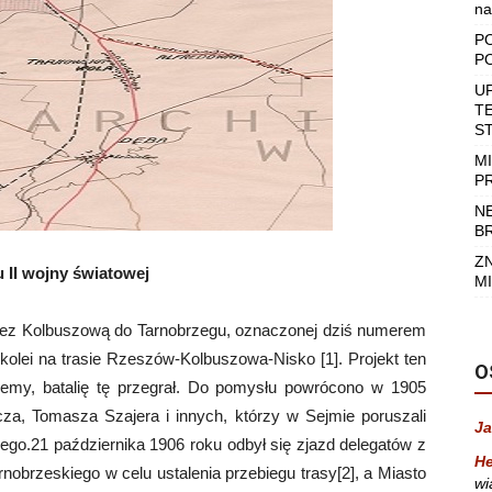
na
P
P
U
T
S
M
P
N
B
Z
 II wojny światowej
MI
 Kolbuszową do Tarnobrzegu, oznaczonej dziś numerem
olei na trasie Rzeszów-Kolbuszowa-Nisko [1]. Projekt ten
O
iemy, batalię tę przegrał. Do pomysłu powrócono w 1905
za, Tomasza Szajera i innych, którzy w Sejmie poruszali
Ja
ego.21 października 1906 roku odbył się zjazd delegatów z
He
nobrzeskiego w celu ustalenia przebiegu trasy[2], a Miasto
wi