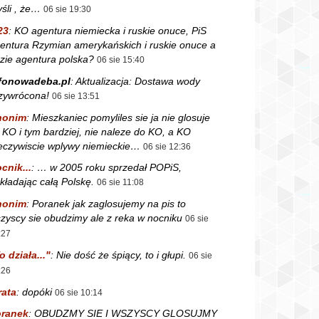
śli , że…
06 sie 19:30
23
:
KO agentura niemiecka i ruskie onuce, PiS
entura Rzymian amerykańskich i ruskie onuce a
zie agentura polska?
06 sie 15:40
fonowadeba.pl
:
Aktualizacja: Dostawa wody
zywrócona!
06 sie 13:51
nonim
:
Mieszkaniec pomyliles sie ja nie glosuje
 KO i tym bardziej, nie naleze do KO, a KO
eczywiscie wplywy niemieckie…
06 sie 12:36
cnik...
:
… w 2005 roku sprzedał POPiS,
kładając całą Polskę.
06 sie 11:08
nonim
:
Poranek jak zaglosujemy na pis to
zyscy sie obudzimy ale z reka w nocniku
06 sie
:27
o działa..."
:
Nie dość że śpiący, to i głupi.
06 sie
:26
rata
:
dopóki
06 sie 10:14
ranek
:
OBUDZMY SIE I WSZYSCY GLOSUJMY