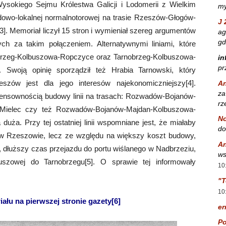
sokiego Sejmu Królestwa Galicji i Lodomerii z Wielkim
my
owo-lokalnej normalnotorowej na trasie Rzeszów-Głogów-
J 
. Memoriał liczył 15 stron i wymieniał szereg argumentów
ag
gd
h za takim połączeniem. Alternatywnymi liniami, które
brzeg-Kolbuszowa-Ropczyce oraz Tarnobrzeg-Kolbuszowa-
in
pr
 Swoją opinię sporządził też Hrabia Tarnowski, który
eszów jest dla jego interesów najekonomiczniejszy[4].
A
za
ensownością budowy linii na trasach: Rozwadów-Bojanów-
rz
-Mielec czy też Rozwadów-Bojanów-Majdan-Kolbuszowa-
No
ża. Przy tej ostatniej linii wspomniane jest, że miałaby
do
w Rzeszowie, lecz ze względu na większy koszt budowy,
A
ie, dłuższy czas przejazdu do portu wiślanego w Nadbrzeziu,
ws
zowej do Tarnobrzegu[5]. O sprawie tej informowały
10
"T
10
ału na pierwszej stronie gazety[6]
er
Po