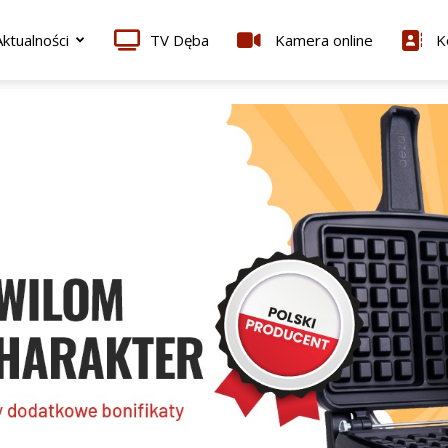
ktualności
TV Dęba
Kamera online
K