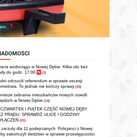
IADOMOŚCI
aria wodociągu w Nowej Dębie. Kilka ulic bez
dy do godz. 17:00
N
(1)
dni odrzucili referendum w sprawie secesji
mielowa. To jednak nie kończy sprawy
(33)
erwsze zebrania mieszkańców nowych osiedli
ejskich w Nowej Dębie
(14)
 CZWARTEK I PIĄTEK CZĘŚĆ NOWEJ DĘBY
EZ PRĄDU. SPRAWDŹ ULICE I GODZINY
YŁĄCZEŃ
(21)
 zarzuty dla 11 podejrzanych. Policjanci z Nowej
by zakończyli śledztwo w sprawie przestępczości