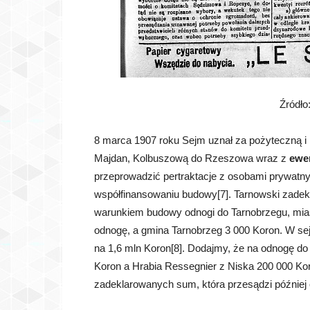
Źródło
8 marca 1907 roku Sejm uznał za pożyteczną i 
Majdan, Kolbuszową do Rzeszowa wraz z
ewe
przeprowadzić pertraktacje z osobami prywatnym
współfinansowaniu budowy[7]. Tarnowski zadek
warunkiem budowy odnogi do Tarnobrzegu, mia
odnogę, a gmina Tarnobrzeg 3 000 Koron. W se
na 1,6 mln Koron[8]. Dodajmy, że na odnogę d
Koron a Hrabia Ressegnier z Niska 200 000 Kor
zadeklarowanych sum, która przesądzi później 