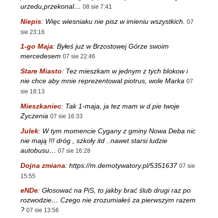
urzedu,przekonal…
08 sie 7:41
Niepis
:
Więc wiesniaku nie pisz w imieniu wszystkich.
07
sie 23:16
1-go Maja
:
Byłeś już w Brzostowej Górze swoim
mercedesem
07 sie 22:46
Stare Miasto
:
Tez mieszkam w jednym z tych blokow i
nie chce aby mnie reprezentowal piotrus, wole Marka
07
sie 18:13
Mieszkaniec
:
Tak 1-maja, ja tez mam w d.pie twoje
Zyczenia
07 sie 16:33
Julek
:
W tym momencie Cygany z gminy Nowa Deba nic
nie mają !!! dróg , szkoły itd ..nawet starsi ludzie
autobusu…
07 sie 16:28
Dojna zmiana
:
https://m.demotywatory.pl/5351637
07 sie
15:55
eNDe
:
Głosować na PiS, to jakby brać ślub drugi raz po
rozwodzie… Czego nie zrozumiałeś za pierwszym razem
?
07 sie 13:56