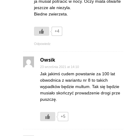
ja musial potracic w nocy. Oczy miala otwarte
jeszcze ale niezyla.
Biedne zwierzeta.
+4
Odpowiedz
Owsik
23 września 2021 at 14:10
Jak jakimś cudem powstanie za 100 lat
obwodnica z wariantu nr 8 to takich
wypadków będzie multum. Tak się będzie
musiało skończyć prowadzenie drogi prze
puszczę.
+5