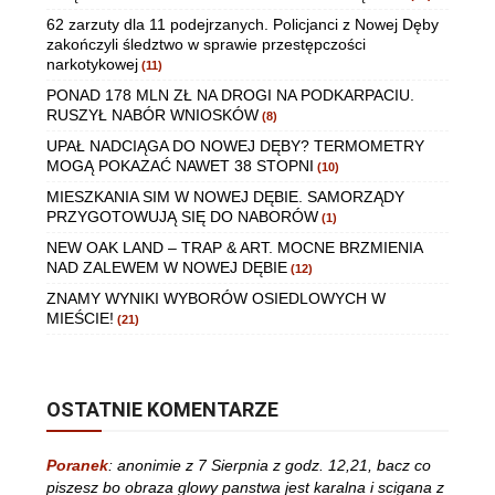
62 zarzuty dla 11 podejrzanych. Policjanci z Nowej Dęby
zakończyli śledztwo w sprawie przestępczości
narkotykowej
(11)
PONAD 178 MLN ZŁ NA DROGI NA PODKARPACIU.
RUSZYŁ NABÓR WNIOSKÓW
(8)
UPAŁ NADCIĄGA DO NOWEJ DĘBY? TERMOMETRY
MOGĄ POKAZAĆ NAWET 38 STOPNI
(10)
MIESZKANIA SIM W NOWEJ DĘBIE. SAMORZĄDY
PRZYGOTOWUJĄ SIĘ DO NABORÓW
(1)
NEW OAK LAND – TRAP & ART. MOCNE BRZMIENIA
NAD ZALEWEM W NOWEJ DĘBIE
(12)
ZNAMY WYNIKI WYBORÓW OSIEDLOWYCH W
MIEŚCIE!
(21)
OSTATNIE KOMENTARZE
Poranek
:
anonimie z 7 Sierpnia z godz. 12,21, bacz co
piszesz bo obraza glowy panstwa jest karalna i scigana z