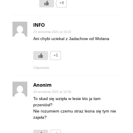
+8
INFO
23 września 2021 at 15:02
Ani chybi uciekal z Jadachow od Wolana
+5
Odpowiedz
Anonim
24 września 2021 at 10:55
To skad się wzięła w lesie kto ja tam
przeniósł?
Nie rozumiem czemu straz lesna się tym nie
zajeła?