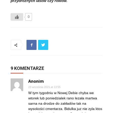
przydrożnych lasów czy rowów.
0
9 KOMENTARZE
Anonim
23 września 2021 at 13:55
W tym tygodniu w Nowej Debie chyba we
wtorek lub poniedzialek rano lezała martwa
sarna na drodze do zakładów tak na
wysokości cmentarza. Bidulka juz nie zyla ktos