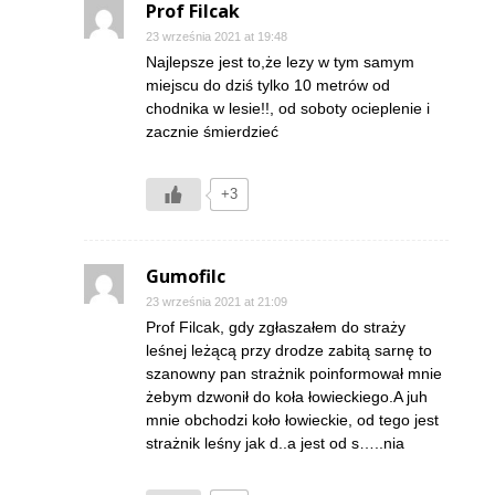
Prof Filcak
23 września 2021 at 19:48
Najlepsze jest to,że lezy w tym samym
miejscu do dziś tylko 10 metrów od
chodnika w lesie!!, od soboty ocieplenie i
zacznie śmierdzieć
+3
Gumofilc
23 września 2021 at 21:09
Prof Filcak, gdy zgłaszałem do straży
leśnej leżącą przy drodze zabitą sarnę to
szanowny pan strażnik poinformował mnie
żebym dzwonił do koła łowieckiego.A juh
mnie obchodzi koło łowieckie, od tego jest
strażnik leśny jak d..a jest od s…..nia