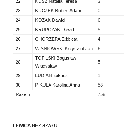
22
KUSZ Natalia Teresa
3
23
KUCZEK Robert Adam
0
24
KOZAK Dawid
6
25
KRUPCZAK Dawid
5
26
CHORZĘPA Elżbieta
4
27
WIŚNIOWSKI Krzysztof Jan
6
TOFILSKI Bogusław
28
5
Władysław
29
LUDIAN Łukasz
1
30
PIKUŁA Karolina Anna
58
Razem
758
LEWICA BEZ SZAŁU