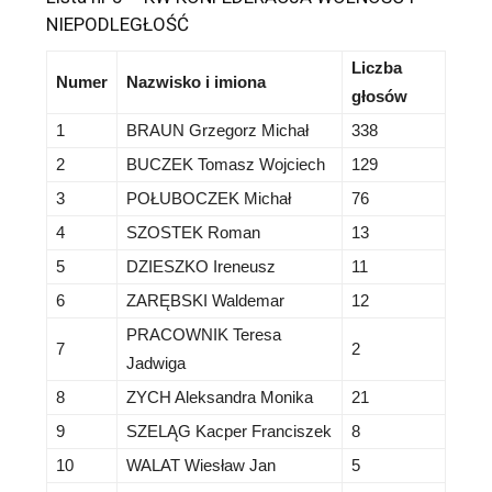
NIEPODLEGŁOŚĆ
Liczba
Numer
Nazwisko i imiona
głosów
1
BRAUN Grzegorz Michał
338
2
BUCZEK Tomasz Wojciech
129
3
POŁUBOCZEK Michał
76
4
SZOSTEK Roman
13
5
DZIESZKO Ireneusz
11
6
ZARĘBSKI Waldemar
12
PRACOWNIK Teresa
7
2
Jadwiga
8
ZYCH Aleksandra Monika
21
9
SZELĄG Kacper Franciszek
8
10
WALAT Wiesław Jan
5