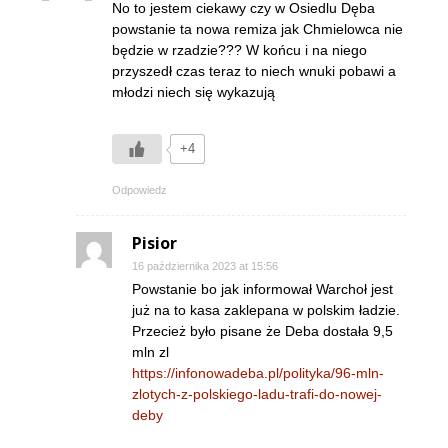
No to jestem ciekawy czy w Osiedlu Dęba
powstanie ta nowa remiza jak Chmielowca nie
będzie w rzadzie??? W końcu i na niego
przyszedł czas teraz to niech wnuki pobawi a
młodzi niech się wykazują
+4
Odpowiedz
Pisior
16 października 2023 at 15:56
Powstanie bo jak informował Warchoł jest
już na to kasa zaklepana w polskim ładzie.
Przecież było pisane że Deba dostała 9,5
mln zl
https://infonowadeba.pl/polityka/96-mln-
zlotych-z-polskiego-ladu-trafi-do-nowej-
deby