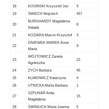
18
KOSIŃSKI Krzysztof Jan
9
19
ŚMIECH Wojciech
457
BURGHARDT Magdalena
20
8
Natalia
21
KOZIARA Marcin Krzysztof
3
GNIEWEK-MAREK Anna
22
9
Maria
WÓJTOWICZ Żaneta
23
22
Agnieszka
24
ZYCH Barbara
45
25
KLIMOWICZ Katarzyna
4
26
UTNICKA Marta Barbara
1
SZPUNAR Anita
27
15
Magdalena
28
ŚWINIUCH Maria Joanna
5