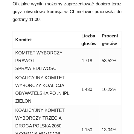
Oficjalne wyniki możemy zaprezentować dopiero teraz
gdyż obwodowa komisja w Chmielowie pracowała do
godziny 11:00.
Liczba
Procent
Komitet
głosów
głosów
KOMITET WYBORCZY
PRAWO I
4 718
53,52%
SPRAWIEDLIWOŚĆ
KOALICYJNY KOMITET
WYBORCZY KOALICJA
1 430
16,22%
OBYWATELSKA PO .N IPL
ZIELONI
KOALICYJNY KOMITET
WYBORCZY TRZECIA
DROGA POLSKA 2050
1 150
13,04%
SZYMONA HOŁOWNI –