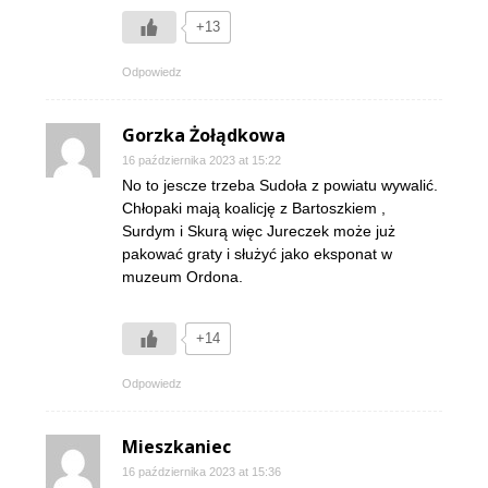
+13
Odpowiedz
Gorzka Żołądkowa
16 października 2023 at 15:22
No to jescze trzeba Sudoła z powiatu wywalić.
Chłopaki mają koalicję z Bartoszkiem ,
Surdym i Skurą więc Jureczek może już
pakować graty i służyć jako eksponat w
muzeum Ordona.
+14
Odpowiedz
Mieszkaniec
16 października 2023 at 15:36