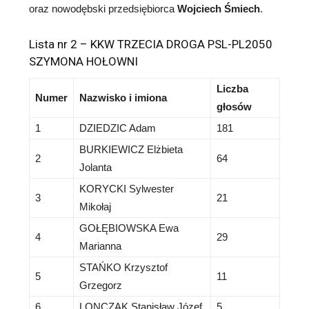
oraz nowodębski przedsiębiorca
Wojciech Śmiech
.
Lista nr 2 – KKW TRZECIA DROGA PSL-PL2050
SZYMONA HOŁOWNI
Liczba
Numer
Nazwisko i imiona
głosów
1
DZIEDZIC Adam
181
BURKIEWICZ Elżbieta
2
64
Jolanta
KORYCKI Sylwester
3
21
Mikołaj
GOŁĘBIOWSKA Ewa
4
29
Marianna
STAŃKO Krzysztof
5
11
Grzegorz
6
LONCZAK Stanisław Józef
5