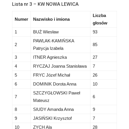
Lista nr 3 – KW NOWA LEWICA
Liczba
Numer
Nazwisko i imiona
głosów
1
BUŻ Wiesław
93
PAWLAK-KAMIŃSKA
2
85
Patrycja Izabela
3
ITNER Agnieszka
27
4
RYCZAJ Joanna Stanisława
7
5
FRYC Józef Michał
26
6
DOMINIK Dorota Anna
10
SZCZYGŁOWSKI Paweł
7
6
Mateusz
8
SIUDY Amanda Anna
9
9
JASIŃSKI Krzysztof
7
10
ZYCH Ala
28