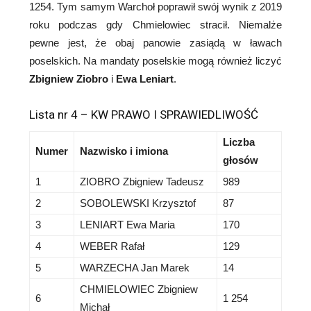
1254. Tym samym Warchoł poprawił swój wynik z 2019
roku podczas gdy Chmielowiec stracił. Niemalże
pewne jest, że obaj panowie zasiądą w ławach
poselskich. Na mandaty poselskie mogą również liczyć
Zbigniew Ziobro
i
Ewa Leniart
.
Lista nr 4 – KW PRAWO I SPRAWIEDLIWOŚĆ
Liczba
Numer
Nazwisko i imiona
głosów
1
ZIOBRO Zbigniew Tadeusz
989
2
SOBOLEWSKI Krzysztof
87
3
LENIART Ewa Maria
170
4
WEBER Rafał
129
5
WARZECHA Jan Marek
14
CHMIELOWIEC Zbigniew
6
1 254
Michał