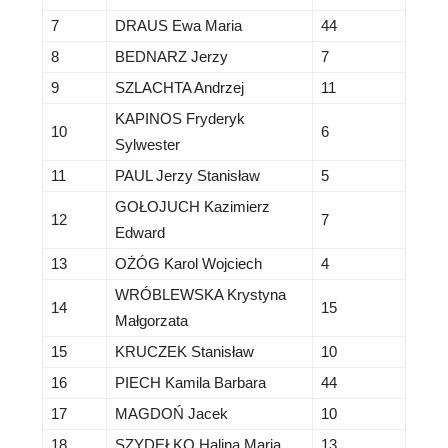
7
DRAUS Ewa Maria
44
8
BEDNARZ Jerzy
7
9
SZLACHTA Andrzej
11
KAPINOS Fryderyk
10
6
Sylwester
11
PAUL Jerzy Stanisław
5
GOŁOJUCH Kazimierz
12
7
Edward
13
OŻÓG Karol Wojciech
4
WRÓBLEWSKA Krystyna
14
15
Małgorzata
15
KRUCZEK Stanisław
10
16
PIECH Kamila Barbara
44
17
MAGDOŃ Jacek
10
18
SZYDEŁKO Halina Maria
13