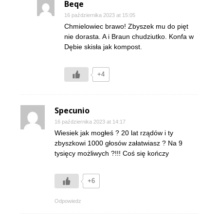
Beqe
16 października 2023 at 15:05
Chmielowiec brawo! Zbyszek mu do pięt
nie dorasta. A i Braun chudziutko. Konfa w
Dębie skisła jak kompost.
+4
Specunio
16 października 2023 at 14:17
Wiesiek jak mogłeś ? 20 lat rządów i ty
zbyszkowi 1000 głosów załatwiasz ? Na 9
tysięcy możliwych ?!!! Coś się kończy
+6
Odpowiedz