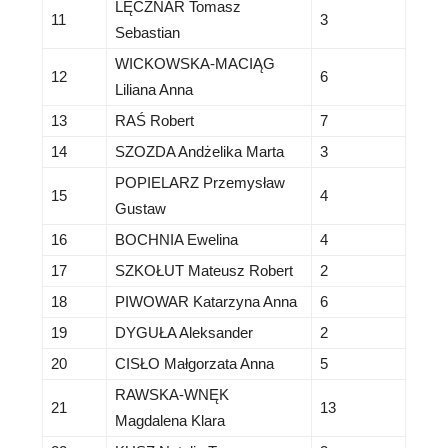
LĘCZNAR Tomasz
11
3
Sebastian
WICKOWSKA-MACIĄG
12
6
Liliana Anna
13
RAŚ Robert
7
14
SZOZDA Andżelika Marta
3
POPIELARZ Przemysław
15
4
Gustaw
16
BOCHNIA Ewelina
4
17
SZKOŁUT Mateusz Robert
2
18
PIWOWAR Katarzyna Anna
6
19
DYGUŁA Aleksander
2
20
CISŁO Małgorzata Anna
5
RAWSKA-WNĘK
21
13
Magdalena Klara