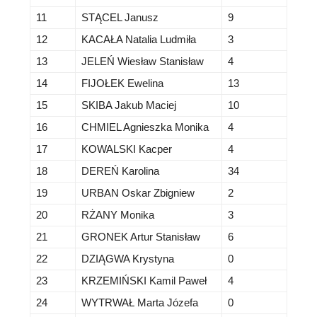
11
STĄCEL Janusz
9
12
KACAŁA Natalia Ludmiła
3
13
JELEŃ Wiesław Stanisław
4
14
FIJOŁEK Ewelina
13
15
SKIBA Jakub Maciej
10
16
CHMIEL Agnieszka Monika
4
17
KOWALSKI Kacper
4
18
DEREŃ Karolina
34
19
URBAN Oskar Zbigniew
2
20
RŻANY Monika
3
21
GRONEK Artur Stanisław
6
22
DZIĄGWA Krystyna
0
23
KRZEMIŃSKI Kamil Paweł
4
24
WYTRWAŁ Marta Józefa
0