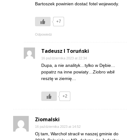
Bartoszek powinien dostać fotel wojewody.
+7
Odpowiedz
Tadeusz I Toruński
16 października 2023 at 22:34
Dupa, a nie analityk…tylko w Dębie…
popatrz na inne powiaty…Ziobro wbił
resztę w ziemię…
+2
Ziomalski
16 października 2023 at 14:52
Oj tam, Warchoł stracił w naszej gminie do