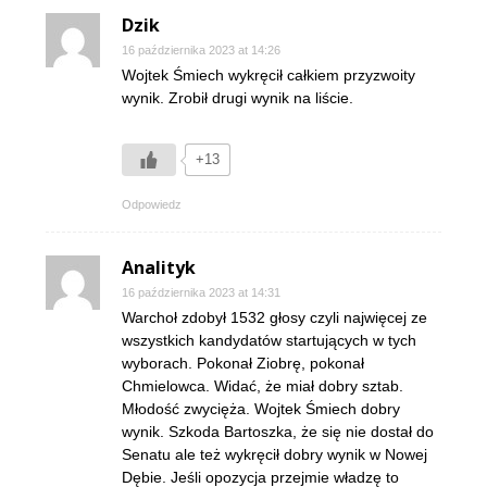
Dzik
16 października 2023 at 14:26
Wojtek Śmiech wykręcił całkiem przyzwoity
wynik. Zrobił drugi wynik na liście.
+13
Odpowiedz
Analityk
16 października 2023 at 14:31
Warchoł zdobył 1532 głosy czyli najwięcej ze
wszystkich kandydatów startujących w tych
wyborach. Pokonał Ziobrę, pokonał
Chmielowca. Widać, że miał dobry sztab.
Młodość zwycięża. Wojtek Śmiech dobry
wynik. Szkoda Bartoszka, że się nie dostał do
Senatu ale też wykręcił dobry wynik w Nowej
Dębie. Jeśli opozycja przejmie władzę to