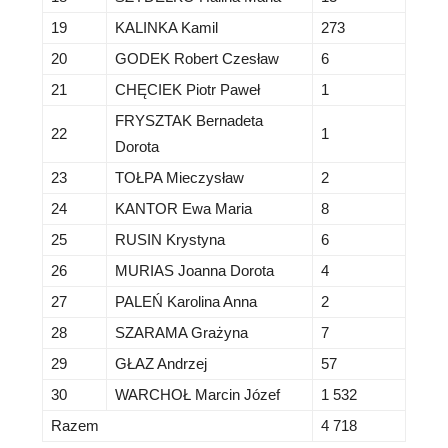
19
KALINKA Kamil
273
20
GODEK Robert Czesław
6
21
CHĘCIEK Piotr Paweł
1
FRYSZTAK Bernadeta
22
1
Dorota
23
TOŁPA Mieczysław
2
24
KANTOR Ewa Maria
8
25
RUSIN Krystyna
6
26
MURIAS Joanna Dorota
4
27
PALEŃ Karolina Anna
2
28
SZARAMA Grażyna
7
29
GŁAZ Andrzej
57
30
WARCHOŁ Marcin Józef
1 532
Razem
4 718