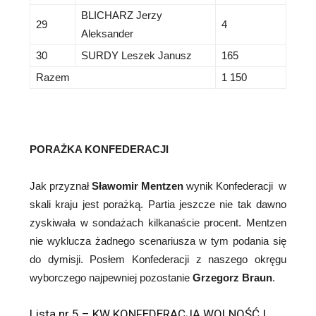
BLICHARZ Jerzy
29
4
Aleksander
30
SURDY Leszek Janusz
165
Razem
1 150
PORAŻKA KONFEDERACJI
Jak przyznał
Sławomir Mentzen
wynik Konfederacji w
skali kraju jest porażką. Partia jeszcze nie tak dawno
zyskiwała w sondażach kilkanaście procent. Mentzen
nie wyklucza żadnego scenariusza w tym podania się
do dymisji. Posłem Konfederacji z naszego okręgu
wyborczego najpewniej pozostanie
Grzegorz Braun
.
Lista nr 5 – KW KONFEDERACJA WOLNOŚĆ I