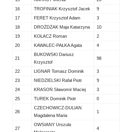
16
TROFINIAK Krzysztof Jacek
9
17
FERET Krzysztof Adam
3
18
DROŻDŻAK Maja Katarzyna
10
19
KOŁACZ Roman
2
20
KAWALEC-PAŁKA Agata
4
BUKOWSKI Dariusz
21
98
Krzysztof
22
LIGNAR Tomasz Dominik
3
23
NIEDZIELSKI Rafał Piotr
9
24
KRASOŃ Sławomir Maciej
3
25
TUREK Dominik Piotr
0
CZECHOWICZ-DULIAN
26
1
Magdalena Maria
OWSIANY Urszula
27
4