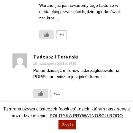
Warchoł już jest świadomy tego faktu ze w
niedalekiej przyszłości będzie oglądał świat
zza krat…
+4
Tadeusz I Toruński
16 października 2023 at 16:56
Ponad dziesięć milionów ludzi zagłosowało na
POPiS…przecież to jest jakiś dramat…
+11
Odpowiedz
Ta strona używa ciasteczek (cookies), dzięki którym nasz serwis
może działać lepiej.
POLITYKA PRYWATNOŚCI / RODO
srebrnik
Zgoda
16 października 2023 at 18:39