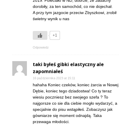
2019. Poleciało w ND, dobrze, że Jadachy
dorobiły, za ten samochód, co nie dojechał.
A przy tym jazgocie przeciw Zbyszkowi, zrobił
świetny wynik u nas
+1
Odpowiedz
taki byłeś gibki elastyczny ale
zapomniałeś
16 października 2023 at 15:11
hahaha Koniec czeków, koniec żarcia w Nowej
Dębie, koniec tego dziadostwa! Co ty teraz
wiesiu poczniesz bez swojego szefa ? To
najgorsze co sie dla ciebie mogło wydarzyć, a
specjalnie do pisu wstąpiłeś. Zobaczysz jak
gówniarze się moment odnajdą. Taka
przewaga młodości.