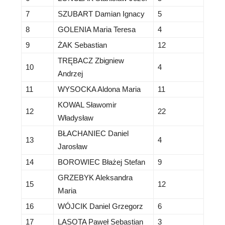
7
SZUBART Damian Ignacy
5
8
GOLENIA Maria Teresa
4
9
ŻAK Sebastian
12
TRĘBACZ Zbigniew
10
4
Andrzej
11
WYSOCKA Aldona Maria
11
KOWAL Sławomir
12
22
Władysław
BŁACHANIEC Daniel
13
4
Jarosław
14
BOROWIEC Błażej Stefan
9
GRZEBYK Aleksandra
15
12
Maria
16
WÓJCIK Daniel Grzegorz
6
17
LASOTA Paweł Sebastian
3