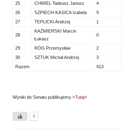
25
CHMIEL Tadeusz Janusz
4
26
SZPIECH-KASICA Izabela
9
27
TEPLICKI Andrzej
1
KAŹMIERSKI Marcin
28
0
Łukasz
29
RÓG Przemysław
2
30
SZTUK Michał Andrzej
3
Razem
413
Wyniki do Senatu publikujemy >
Tutaj
<
0