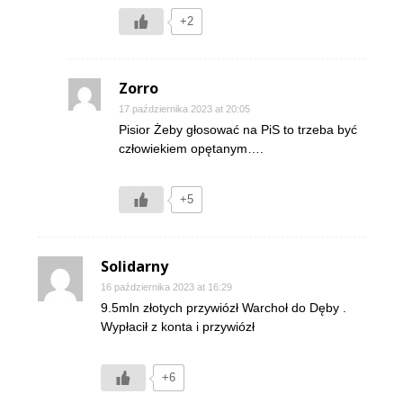
+2
Zorro
17 października 2023 at 20:05
Pisior Żeby głosować na PiS to trzeba być
człowiekiem opętanym….
+5
Solidarny
16 października 2023 at 16:29
9.5mln złotych przywiózł Warchoł do Dęby .
Wypłacił z konta i przywiózł
+6