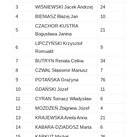
3
WIŚNIEWSKI Jacek Andrzej
24
4
BIENIASZ Błażej Jan
10
CZACHOR-KUSTRA
5
21
Bogusława Janina
LIPCZYŃSKI Krzysztof
6
9
Romuald
7
BUTRYN Renata Celina
34
8
CZWAL Sławomir Mariusz
7
9
POTAŃSKA Grażyna
76
10
GDAŃSKI Józef
11
11
CYRAN Tomasz Władysław
6
12
MOŻDŻEŃ Zbigniew Józef
4
13
KRAJEWSKA Aneta Anna
21
14
KABARA-DZIADOSZ Marta
6
15
KARKUT Michał
26