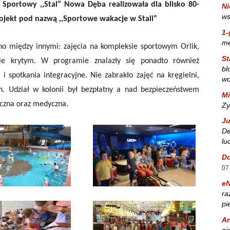
Sportowy ,,Stal” Nowa Dęba realizowała dla blisko 80-
Ni
ws
ojekt pod nazwą ,,Sportowe wakacje w Stali”
1-
m
o między innymi: zajęcia na kompleksie sportowym Orlik,
St
e krytym. W programie znalazły się ponadto również
bl
i spotkania integracyjne. Nie zabrakło zajęć na kręgielni,
wo
. Udział w kolonii był bezpłatny a nad bezpieczeństwem
Mi
iczna oraz medyczna.
Zy
Ju
De
lu
Do
07
e
ra
pi
A
ni