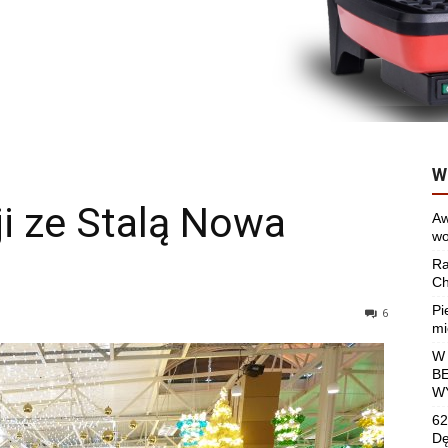
W
i ze Stalą Nowa
Aw
wo
Ra
Ch
Pi
6
mi
W
B
W
62
Dę