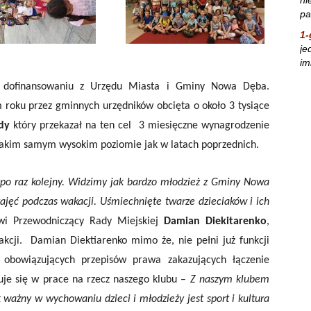
pa
1-
je
im
ęki dofinansowaniu z Urzędu Miasta i Gminy Nowa Dęba.
 roku przez gminnych urzędników obcięta o około 3 tysiące
dy
który przekazał na ten cel 3 miesięczne wynagrodzenie
 takim samym wysokim poziomie jak w latach poprzednich.
ię po raz kolejny. Widzimy jak bardzo młodzież z Gminy Nowa
ajęć podczas wakacji. Uśmiechnięte twarze dzieciaków i ich
i Przewodniczący Rady Miejskiej
Damian Diekitarenko
,
 akcji.
Damian Diektiarenko mimo że, nie pełni już funkcji
bowiązujących przepisów prawa zakazujących łączenie
żuje się w prace na rzecz naszego klubu –
Z naszym klubem
ważny w wychowaniu dzieci i młodzieży jest sport i kultura