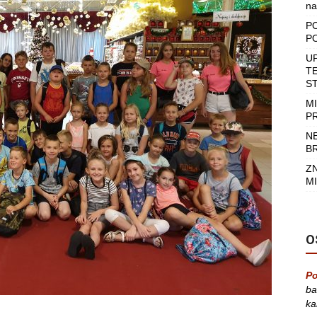
na
P
P
U
T
S
M
P
N
B
Z
MI
O
Po
ba
ka