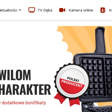
ktualności
TV Dęba
Kamera online
K