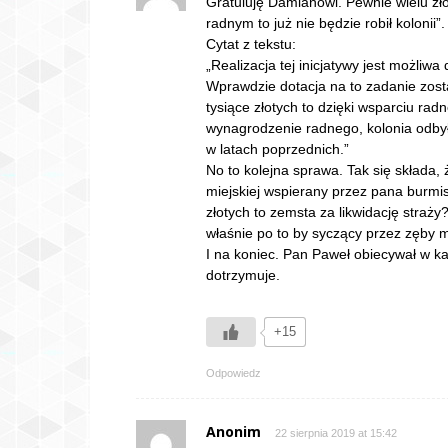
Gratuluję Damianowi. Pewnie wielu zło
radnym to już nie będzie robił kolonii”.
Cytat z tekstu:
„Realizacja tej inicjatywy jest możli
Wprawdzie dotacja na to zadanie zost
tysiące złotych to dzięki wsparciu ra
wynagrodzenie radnego, kolonia odby
w latach poprzednich.”
No to kolejna sprawa. Tak się składa
miejskiej wspierany przez pana burmis
złotych to zemsta za likwidację straży
właśnie po to by syczący przez zęby 
I na koniec. Pan Paweł obiecywał w k
dotrzymuje.
+15
Odpowiedz
Anonim
22 sierpnia 2019 at 15:42