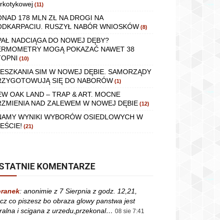
rkotykowej
(11)
ONAD 178 MLN ZŁ NA DROGI NA
ODKARPACIU. RUSZYŁ NABÓR WNIOSKÓW
(8)
PAŁ NADCIĄGA DO NOWEJ DĘBY?
ERMOMETRY MOGĄ POKAZAĆ NAWET 38
TOPNI
(10)
IESZKANIA SIM W NOWEJ DĘBIE. SAMORZĄDY
RZYGOTOWUJĄ SIĘ DO NABORÓW
(1)
EW OAK LAND – TRAP & ART. MOCNE
RZMIENIA NAD ZALEWEM W NOWEJ DĘBIE
(12)
NAMY WYNIKI WYBORÓW OSIEDLOWYCH W
EŚCIE!
(21)
STATNIE KOMENTARZE
ranek
:
anonimie z 7 Sierpnia z godz. 12,21,
cz co piszesz bo obraza glowy panstwa jest
ralna i scigana z urzedu,przekonal…
08 sie 7:41