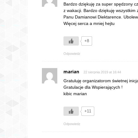
Bardzo dziękuję za super spędzony cza
z wakacji. Bardzo dziękuję wszystkim
Panu Damianowi Diektarence. Ubolewam
Więcej serca a mniej hejtu
+8
Odpowiedz
marian
22 sierpnia 2019 at 16:44
Gratuluję organizatorom świetnej inicja
Gratulacje dla Wspierających !
kibic marian
+11
Odpowiedz