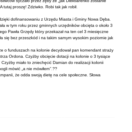
śliwców syczało przez zęby że „jak Diektiarenko zostanie
 A tutaj proszę! Zdziwko. Robi tak jak robił.
wa dzięki dofinansowaniu z Urzędu Miasta i Gminy Nowa Dęba.
ała w tym roku przez gminnych urzędników obcięta o około 3
dnego Pawła Grzędy który przekazał na ten cel 3 miesięczne
ła się bez przeszkód i na takim samym wysokim poziomie jak
, że o funduszach na kolonie decydował pan komendant straży
trza Ordona. Czyżby obcięcie dotacji na kolonie o 3 tysiące
? Czyżby miało to zniechęcić Damian do realizacji kolonii
mogli mówić „a nie mówiłem”.??
ampanii, że odda swoją dietę na cele społeczne. Słowa