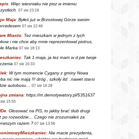
epis
:
Więc wiesniaku nie pisz w imieniu
zystkich.
07 sie 23:16
go Maja
:
Byłeś już w Brzostowej Górze swoim
ercedesem
07 sie 22:46
are Miasto
:
Tez mieszkam w jednym z tych
okow i nie chce aby mnie reprezentowal piotrus,
le Marka
07 sie 18:13
eszkaniec
:
Tak 1-maja, ja tez mam w d.pie twoje
czenia
07 sie 16:33
lek
:
W tym momencie Cygany z gminy Nowa
ba nic nie mają !!! dróg , szkoły itd ..nawet starsi
dzie autobusu…
07 sie 16:28
jna zmiana
:
https://m.demotywatory.pl/5351637
 sie 15:55
NDe
:
Głosować na PiS, to jakby brać ślub drugi
z po rozwodzie… Czego nie zrozumiałeś za
erwszym razem ?
07 sie 13:56
nonimowyMieszkaniec
:
Nie macie prezydenta,
e macie premiera, wkrótce nie będziecie mieli