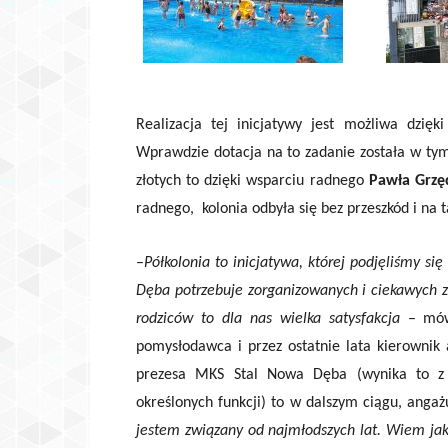
Realizacja tej inicjatywy jest możliwa dzi
Wprawdzie dotacja na to zadanie została w tym
złotych to dzięki wsparciu radnego
Pawła Grzę
radnego, kolonia odbyła się bez przeszkód i na
–
Półkolonia to inicjatywa, której podjęliśmy s
Dęba potrzebuje zorganizowanych i ciekawych z
rodziców to dla nas wielka satysfakcja
– mów
pomysłodawca i przez ostatnie lata kierownik
prezesa MKS Stal Nowa Dęba (wynika to z o
określonych funkcji) to w dalszym ciągu, anga
jestem związany od najmłodszych lat. Wiem jak 