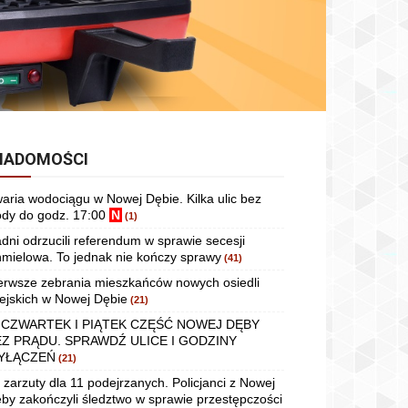
IADOMOŚCI
aria wodociągu w Nowej Dębie. Kilka ulic bez
dy do godz. 17:00
N
(1)
dni odrzucili referendum w sprawie secesji
mielowa. To jednak nie kończy sprawy
(41)
erwsze zebrania mieszkańców nowych osiedli
ejskich w Nowej Dębie
(21)
 CZWARTEK I PIĄTEK CZĘŚĆ NOWEJ DĘBY
EZ PRĄDU. SPRAWDŹ ULICE I GODZINY
YŁĄCZEŃ
(21)
 zarzuty dla 11 podejrzanych. Policjanci z Nowej
by zakończyli śledztwo w sprawie przestępczości