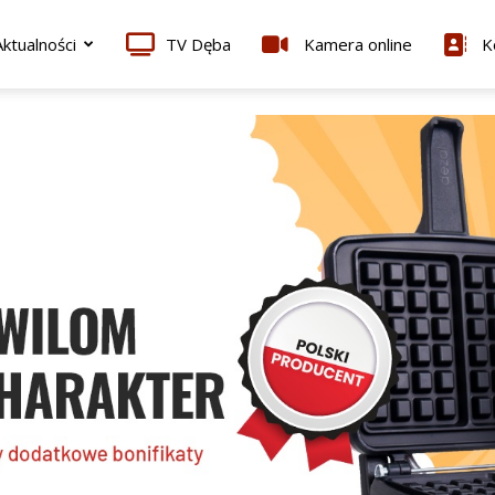
ktualności
TV Dęba
Kamera online
K