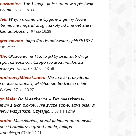
eszkaniec
:
Tak 1-maja, ja tez mam w d.pie twoje
czenia
07 sie 16:33
lek
:
W tym momencie Cygany z gminy Nowa
ba nic nie mają !!! dróg , szkoły itd ..nawet starsi
dzie autobusu…
07 sie 16:28
jna zmiana
:
https://m.demotywatory.pl/5351637
 sie 15:55
NDe
:
Głosować na PiS, to jakby brać ślub drugi
z po rozwodzie… Czego nie zrozumiałeś za
erwszym razem ?
07 sie 13:56
nonimowyMieszkaniec
:
Nie macie prezydenta,
e macie premiera, wkrótce nie będziecie mieli
ństwa.
07 sie 13:27
go Maja
:
Do Mieszkańca – Też mieszkam w
dnym z tych bloków i nie życzę sobie, abyś pisał w
ieniu wszystkich. Czytając…
07 sie 12:49
nonim
:
Mieszkaniec, przed palacem przemawial
fons i bramkarz z grand hotelu, kolega
ranskiego
07 sie 12:21