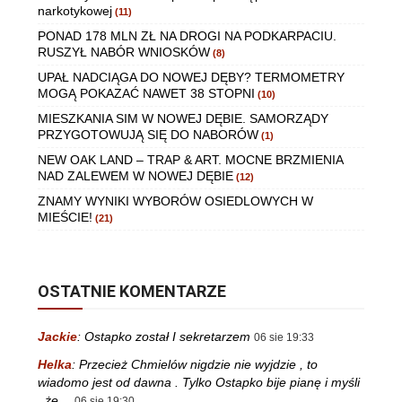
narkotykowej
(11)
PONAD 178 MLN ZŁ NA DROGI NA PODKARPACIU.
RUSZYŁ NABÓR WNIOSKÓW
(8)
UPAŁ NADCIĄGA DO NOWEJ DĘBY? TERMOMETRY
MOGĄ POKAZAĆ NAWET 38 STOPNI
(10)
MIESZKANIA SIM W NOWEJ DĘBIE. SAMORZĄDY
PRZYGOTOWUJĄ SIĘ DO NABORÓW
(1)
NEW OAK LAND – TRAP & ART. MOCNE BRZMIENIA
NAD ZALEWEM W NOWEJ DĘBIE
(12)
ZNAMY WYNIKI WYBORÓW OSIEDLOWYCH W
MIEŚCIE!
(21)
OSTATNIE KOMENTARZE
Jackie
:
Ostapko został I sekretarzem
06 sie 19:33
Helka
:
Przecież Chmielów nigdzie nie wyjdzie , to
wiadomo jest od dawna . Tylko Ostapko bije pianę i myśli
, że…
06 sie 19:30