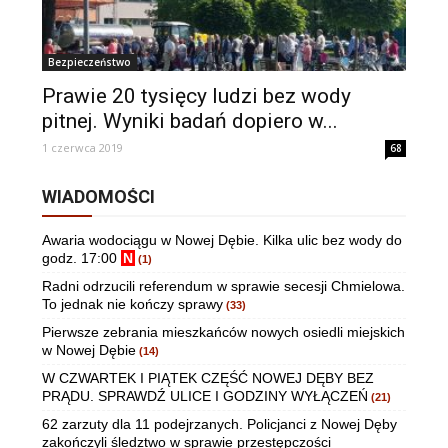
Bezpieczeństwo
Prawie 20 tysięcy ludzi bez wody
pitnej. Wyniki badań dopiero w...
1 czerwca 2019
68
WIADOMOŚCI
Awaria wodociągu w Nowej Dębie. Kilka ulic bez wody do
godz. 17:00
N
(1)
Radni odrzucili referendum w sprawie secesji Chmielowa.
To jednak nie kończy sprawy
(33)
Pierwsze zebrania mieszkańców nowych osiedli miejskich
w Nowej Dębie
(14)
W CZWARTEK I PIĄTEK CZĘŚĆ NOWEJ DĘBY BEZ
PRĄDU. SPRAWDŹ ULICE I GODZINY WYŁĄCZEŃ
(21)
62 zarzuty dla 11 podejrzanych. Policjanci z Nowej Dęby
zakończyli śledztwo w sprawie przestępczości