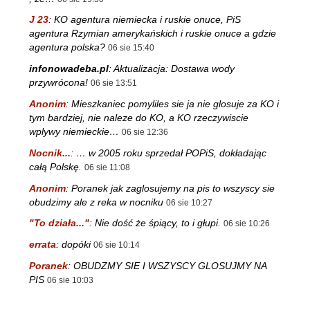
J 23
:
KO agentura niemiecka i ruskie onuce, PiS
agentura Rzymian amerykańskich i ruskie onuce a gdzie
agentura polska?
06 sie 15:40
infonowadeba.pl
:
Aktualizacja: Dostawa wody
przywrócona!
06 sie 13:51
Anonim
:
Mieszkaniec pomyliles sie ja nie glosuje za KO i
tym bardziej, nie naleze do KO, a KO rzeczywiscie
wplywy niemieckie…
06 sie 12:36
Nocnik...
:
… w 2005 roku sprzedał POPiS, dokładając
całą Polskę.
06 sie 11:08
Anonim
:
Poranek jak zaglosujemy na pis to wszyscy sie
obudzimy ale z reka w nocniku
06 sie 10:27
"To działa..."
:
Nie dość że śpiący, to i głupi.
06 sie 10:26
errata
:
dopóki
06 sie 10:14
Poranek
:
OBUDZMY SIE I WSZYSCY GLOSUJMY NA
PIS
06 sie 10:03