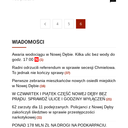
4
5
6
WIADOMOŚCI
Awaria wodociągu w Nowej Dębie. Kilka ulic bez wody do
godz. 17:00
N
(1)
Radni odrzucili referendum w sprawie secesji Chmielowa.
To jednak nie kończy sprawy
(37)
Pierwsze zebrania mieszkańców nowych osiedli miejskich
w Nowej Dębie
(16)
W CZWARTEK I PIĄTEK CZĘŚĆ NOWEJ DĘBY BEZ
PRĄDU. SPRAWDŹ ULICE I GODZINY WYŁĄCZEŃ
(21)
62 zarzuty dla 11 podejrzanych. Policjanci z Nowej Dęby
zakończyli śledztwo w sprawie przestępczości
narkotykowej
(11)
PONAD 178 MLN ZŁ NA DROGI NA PODKARPACIU.