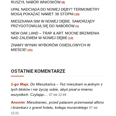
RUSZYŁ NABÓR WNIOSKÓW
(8)
UPAŁ NADCIĄGA DO NOWEJ DĘBY? TERMOMETRY
MOGĄ POKAZAĆ NAWET 38 STOPNI
(10)
MIESZKANIA SIM W NOWEJ DĘBIE. SAMORZĄDY
PRZYGOTOWUJĄ SIĘ DO NABORÓW
(1)
NEW OAK LAND – TRAP & ART. MOCNE BRZMIENIA
NAD ZALEWEM W NOWEJ DĘBIE
(12)
ZNAMY WYNIKI WYBORÓW OSIEDLOWYCH W
MIEŚCIE!
(21)
OSTATNIE KOMENTARZE
1-go Maja
:
Do Mieszkańca – Też mieszkam w jednym z
tych bloków i nie życzę sobie, abyś pisał w imieniu
wszystkich. Czytając…
07 sie 12:49
Anonim
:
Mieszkaniec, przed palacem przemawial alfons
i bramkarz z grand hotelu, kolega muranskiego
07 sie
12:21