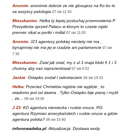
Anonim
:
anonimie dobrze ze nie glosujesz na Ko bo to
sa aszyscy patologia
07 sie 11:50
Mieszkaniec
:
Helka ty lepiej posluchaj przemowienia P.
Prezydenta sprzed Palacu w ktorym to czasie nijaki
premier sikal w portki i mdlal
07 sie 11:05
Anonim
:
J23 agentury polskiej niestety nie ma ,
bynajmniej nie ma jej w rzadzie ani parlamencie
07 sie
7:30
Mieszkaniec
:
Zwal jak zwal, my z ul 1-maja bloki # 1 i 3
chcemy aby nas reprezentowal
07 sie 6:52
Jackie
:
Ostapko został I sekretarzem
06 sie 19:33
Helka
:
Przecież Chmielów nigdzie nie wyjdzie , to
wiadomo jest od dawna . Tylko Ostapko bije pianę i myśli
, że…
06 sie 19:30
J 23
:
KO agentura niemiecka i ruskie onuce, PiS
agentura Rzymian amerykańskich i ruskie onuce a gdzie
agentura polska?
06 sie 15:40
infonowadeba.pl
:
Aktualizacja: Dostawa wody