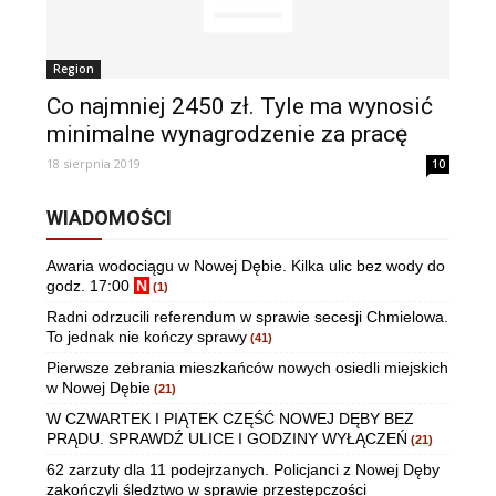
Region
Co najmniej 2450 zł. Tyle ma wynosić
minimalne wynagrodzenie za pracę
18 sierpnia 2019
10
WIADOMOŚCI
Awaria wodociągu w Nowej Dębie. Kilka ulic bez wody do
godz. 17:00
N
(1)
Radni odrzucili referendum w sprawie secesji Chmielowa.
To jednak nie kończy sprawy
(41)
Pierwsze zebrania mieszkańców nowych osiedli miejskich
w Nowej Dębie
(21)
W CZWARTEK I PIĄTEK CZĘŚĆ NOWEJ DĘBY BEZ
PRĄDU. SPRAWDŹ ULICE I GODZINY WYŁĄCZEŃ
(21)
62 zarzuty dla 11 podejrzanych. Policjanci z Nowej Dęby
zakończyli śledztwo w sprawie przestępczości