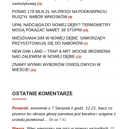
narkotykowej
(11)
PONAD 178 MLN ZŁ NA DROGI NA PODKARPACIU.
RUSZYŁ NABÓR WNIOSKÓW
(8)
UPAŁ NADCIĄGA DO NOWEJ DĘBY? TERMOMETRY
MOGĄ POKAZAĆ NAWET 38 STOPNI
(10)
MIESZKANIA SIM W NOWEJ DĘBIE. SAMORZĄDY
PRZYGOTOWUJĄ SIĘ DO NABORÓW
(1)
NEW OAK LAND – TRAP & ART. MOCNE BRZMIENIA
NAD ZALEWEM W NOWEJ DĘBIE
(12)
ZNAMY WYNIKI WYBORÓW OSIEDLOWYCH W
MIEŚCIE!
(21)
OSTATNIE KOMENTARZE
Poranek
:
anonimie z 7 Sierpnia z godz. 12,21, bacz co
piszesz bo obraza glowy panstwa jest karalna i scigana z
urzedu,przekonal…
08 sie 7:41
Niepis
:
Więc wiesniaku nie pisz w imieniu wszystkich.
07