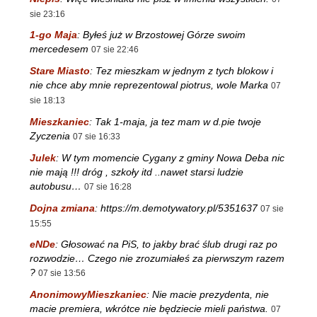
sie 23:16
1-go Maja
:
Byłeś już w Brzostowej Górze swoim
mercedesem
07 sie 22:46
Stare Miasto
:
Tez mieszkam w jednym z tych blokow i
nie chce aby mnie reprezentowal piotrus, wole Marka
07
sie 18:13
Mieszkaniec
:
Tak 1-maja, ja tez mam w d.pie twoje
Zyczenia
07 sie 16:33
Julek
:
W tym momencie Cygany z gminy Nowa Deba nic
nie mają !!! dróg , szkoły itd ..nawet starsi ludzie
autobusu…
07 sie 16:28
Dojna zmiana
:
https://m.demotywatory.pl/5351637
07 sie
15:55
eNDe
:
Głosować na PiS, to jakby brać ślub drugi raz po
rozwodzie… Czego nie zrozumiałeś za pierwszym razem
?
07 sie 13:56
AnonimowyMieszkaniec
:
Nie macie prezydenta, nie
macie premiera, wkrótce nie będziecie mieli państwa.
07