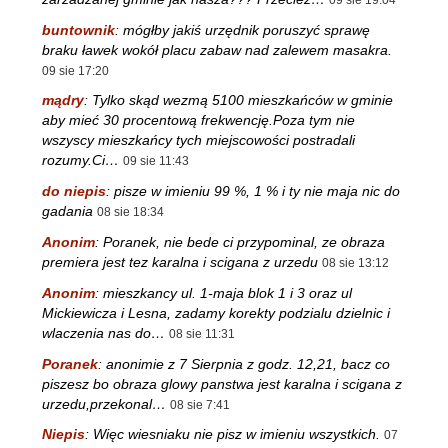
buntownik
:
mógłby jakiś urzędnik poruszyć sprawę
braku ławek wokół placu zabaw nad zalewem masakra.
09 sie 17:20
mądry
:
Tylko skąd wezmą 5100 mieszkańców w gminie
aby mieć 30 procentową frekwencję.Poza tym nie
wszyscy mieszkańcy tych miejscowości postradali
rozumy.Ci…
09 sie 11:43
do niepis
:
pisze w imieniu 99 %, 1 % i ty nie maja nic do
gadania
08 sie 18:34
Anonim
:
Poranek, nie bede ci przypominal, ze obraza
premiera jest tez karalna i scigana z urzedu
08 sie 13:12
Anonim
:
mieszkancy ul. 1-maja blok 1 i 3 oraz ul
Mickiewicza i Lesna, zadamy korekty podzialu dzielnic i
wlaczenia nas do…
08 sie 11:31
Poranek
:
anonimie z 7 Sierpnia z godz. 12,21, bacz co
piszesz bo obraza glowy panstwa jest karalna i scigana z
urzedu,przekonal…
08 sie 7:41
Niepis
:
Więc wiesniaku nie pisz w imieniu wszystkich.
07