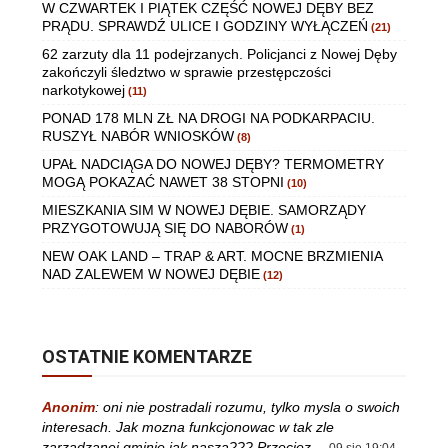
W CZWARTEK I PIĄTEK CZĘŚĆ NOWEJ DĘBY BEZ
PRĄDU. SPRAWDŹ ULICE I GODZINY WYŁĄCZEŃ
(21)
62 zarzuty dla 11 podejrzanych. Policjanci z Nowej Dęby
zakończyli śledztwo w sprawie przestępczości
narkotykowej
(11)
PONAD 178 MLN ZŁ NA DROGI NA PODKARPACIU.
RUSZYŁ NABÓR WNIOSKÓW
(8)
UPAŁ NADCIĄGA DO NOWEJ DĘBY? TERMOMETRY
MOGĄ POKAZAĆ NAWET 38 STOPNI
(10)
MIESZKANIA SIM W NOWEJ DĘBIE. SAMORZĄDY
PRZYGOTOWUJĄ SIĘ DO NABORÓW
(1)
NEW OAK LAND – TRAP & ART. MOCNE BRZMIENIA
NAD ZALEWEM W NOWEJ DĘBIE
(12)
OSTATNIE KOMENTARZE
Anonim
:
oni nie postradali rozumu, tylko mysla o swoich
interesach. Jak mozna funkcjonowac w tak zle
zarzadzanej gminie jak nasza??? Przeciez…
09 sie 19:04