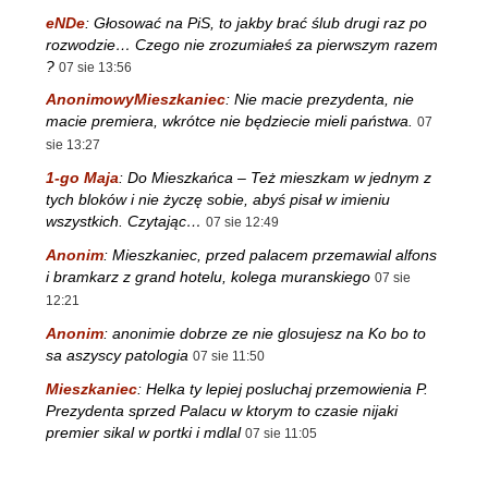
eNDe
:
Głosować na PiS, to jakby brać ślub drugi raz po
rozwodzie… Czego nie zrozumiałeś za pierwszym razem
?
07 sie 13:56
AnonimowyMieszkaniec
:
Nie macie prezydenta, nie
macie premiera, wkrótce nie będziecie mieli państwa.
07
sie 13:27
1-go Maja
:
Do Mieszkańca – Też mieszkam w jednym z
tych bloków i nie życzę sobie, abyś pisał w imieniu
wszystkich. Czytając…
07 sie 12:49
Anonim
:
Mieszkaniec, przed palacem przemawial alfons
i bramkarz z grand hotelu, kolega muranskiego
07 sie
12:21
Anonim
:
anonimie dobrze ze nie glosujesz na Ko bo to
sa aszyscy patologia
07 sie 11:50
Mieszkaniec
:
Helka ty lepiej posluchaj przemowienia P.
Prezydenta sprzed Palacu w ktorym to czasie nijaki
premier sikal w portki i mdlal
07 sie 11:05