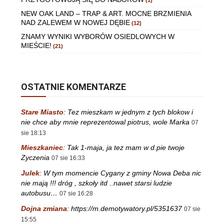
NEW OAK LAND – TRAP & ART. MOCNE BRZMIENIA
NAD ZALEWEM W NOWEJ DĘBIE
(12)
ZNAMY WYNIKI WYBORÓW OSIEDLOWYCH W
MIEŚCIE!
(21)
OSTATNIE KOMENTARZE
Stare Miasto
:
Tez mieszkam w jednym z tych blokow i
nie chce aby mnie reprezentowal piotrus, wole Marka
07
sie 18:13
Mieszkaniec
:
Tak 1-maja, ja tez mam w d.pie twoje
Zyczenia
07 sie 16:33
Julek
:
W tym momencie Cygany z gminy Nowa Deba nic
nie mają !!! dróg , szkoły itd ..nawet starsi ludzie
autobusu…
07 sie 16:28
Dojna zmiana
:
https://m.demotywatory.pl/5351637
07 sie
15:55