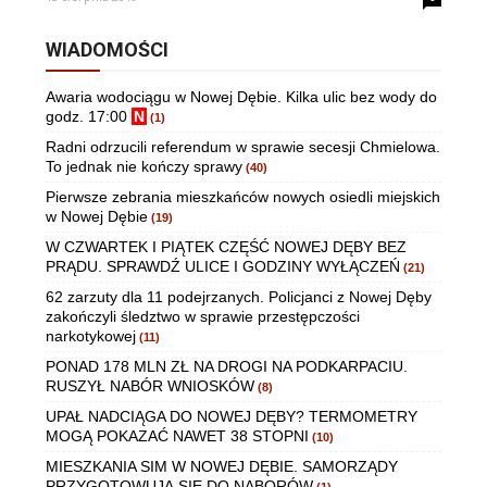
WIADOMOŚCI
Awaria wodociągu w Nowej Dębie. Kilka ulic bez wody do
godz. 17:00
N
(1)
Radni odrzucili referendum w sprawie secesji Chmielowa.
To jednak nie kończy sprawy
(40)
Pierwsze zebrania mieszkańców nowych osiedli miejskich
w Nowej Dębie
(19)
W CZWARTEK I PIĄTEK CZĘŚĆ NOWEJ DĘBY BEZ
PRĄDU. SPRAWDŹ ULICE I GODZINY WYŁĄCZEŃ
(21)
62 zarzuty dla 11 podejrzanych. Policjanci z Nowej Dęby
zakończyli śledztwo w sprawie przestępczości
narkotykowej
(11)
PONAD 178 MLN ZŁ NA DROGI NA PODKARPACIU.
RUSZYŁ NABÓR WNIOSKÓW
(8)
UPAŁ NADCIĄGA DO NOWEJ DĘBY? TERMOMETRY
MOGĄ POKAZAĆ NAWET 38 STOPNI
(10)
MIESZKANIA SIM W NOWEJ DĘBIE. SAMORZĄDY
PRZYGOTOWUJĄ SIĘ DO NABORÓW
(1)