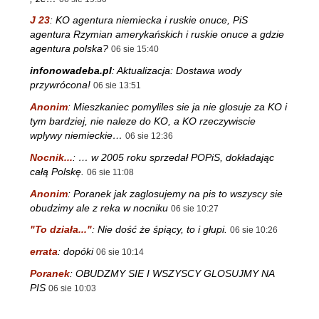
J 23
:
KO agentura niemiecka i ruskie onuce, PiS
agentura Rzymian amerykańskich i ruskie onuce a gdzie
agentura polska?
06 sie 15:40
infonowadeba.pl
:
Aktualizacja: Dostawa wody
przywrócona!
06 sie 13:51
Anonim
:
Mieszkaniec pomyliles sie ja nie glosuje za KO i
tym bardziej, nie naleze do KO, a KO rzeczywiscie
wplywy niemieckie…
06 sie 12:36
Nocnik...
:
… w 2005 roku sprzedał POPiS, dokładając
całą Polskę.
06 sie 11:08
Anonim
:
Poranek jak zaglosujemy na pis to wszyscy sie
obudzimy ale z reka w nocniku
06 sie 10:27
"To działa..."
:
Nie dość że śpiący, to i głupi.
06 sie 10:26
errata
:
dopóki
06 sie 10:14
Poranek
:
OBUDZMY SIE I WSZYSCY GLOSUJMY NA
PIS
06 sie 10:03