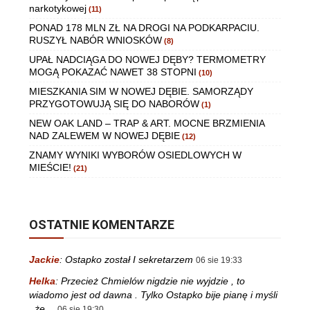
narkotykowej
(11)
PONAD 178 MLN ZŁ NA DROGI NA PODKARPACIU.
RUSZYŁ NABÓR WNIOSKÓW
(8)
UPAŁ NADCIĄGA DO NOWEJ DĘBY? TERMOMETRY
MOGĄ POKAZAĆ NAWET 38 STOPNI
(10)
MIESZKANIA SIM W NOWEJ DĘBIE. SAMORZĄDY
PRZYGOTOWUJĄ SIĘ DO NABORÓW
(1)
NEW OAK LAND – TRAP & ART. MOCNE BRZMIENIA
NAD ZALEWEM W NOWEJ DĘBIE
(12)
ZNAMY WYNIKI WYBORÓW OSIEDLOWYCH W
MIEŚCIE!
(21)
OSTATNIE KOMENTARZE
Jackie
:
Ostapko został I sekretarzem
06 sie 19:33
Helka
:
Przecież Chmielów nigdzie nie wyjdzie , to
wiadomo jest od dawna . Tylko Ostapko bije pianę i myśli
, że…
06 sie 19:30