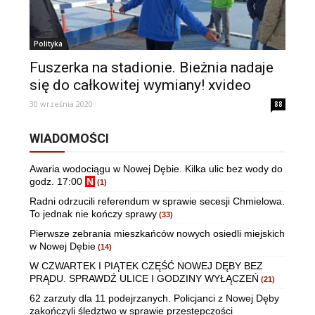
Polityka
Fuszerka na stadionie. Bieżnia nadaje
się do całkowitej wymiany! xvideo
30 września 2020
88
WIADOMOŚCI
Awaria wodociągu w Nowej Dębie. Kilka ulic bez wody do
godz. 17:00
N
(1)
Radni odrzucili referendum w sprawie secesji Chmielowa.
To jednak nie kończy sprawy
(33)
Pierwsze zebrania mieszkańców nowych osiedli miejskich
w Nowej Dębie
(14)
W CZWARTEK I PIĄTEK CZĘŚĆ NOWEJ DĘBY BEZ
PRĄDU. SPRAWDŹ ULICE I GODZINY WYŁĄCZEŃ
(21)
62 zarzuty dla 11 podejrzanych. Policjanci z Nowej Dęby
zakończyli śledztwo w sprawie przestępczości