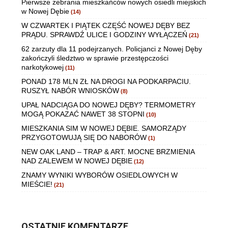
Pierwsze zebrania mieszkańców nowych osiedli miejskich
w Nowej Dębie
(14)
W CZWARTEK I PIĄTEK CZĘŚĆ NOWEJ DĘBY BEZ
PRĄDU. SPRAWDŹ ULICE I GODZINY WYŁĄCZEŃ
(21)
62 zarzuty dla 11 podejrzanych. Policjanci z Nowej Dęby
zakończyli śledztwo w sprawie przestępczości
narkotykowej
(11)
PONAD 178 MLN ZŁ NA DROGI NA PODKARPACIU.
RUSZYŁ NABÓR WNIOSKÓW
(8)
UPAŁ NADCIĄGA DO NOWEJ DĘBY? TERMOMETRY
MOGĄ POKAZAĆ NAWET 38 STOPNI
(10)
MIESZKANIA SIM W NOWEJ DĘBIE. SAMORZĄDY
PRZYGOTOWUJĄ SIĘ DO NABORÓW
(1)
NEW OAK LAND – TRAP & ART. MOCNE BRZMIENIA
NAD ZALEWEM W NOWEJ DĘBIE
(12)
ZNAMY WYNIKI WYBORÓW OSIEDLOWYCH W
MIEŚCIE!
(21)
OSTATNIE KOMENTARZE