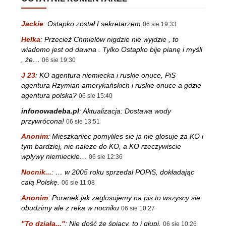
Jackie
:
Ostapko został I sekretarzem
06 sie 19:33
Helka
:
Przecież Chmielów nigdzie nie wyjdzie , to
wiadomo jest od dawna . Tylko Ostapko bije pianę i myśli
, że…
06 sie 19:30
J 23
:
KO agentura niemiecka i ruskie onuce, PiS
agentura Rzymian amerykańskich i ruskie onuce a gdzie
agentura polska?
06 sie 15:40
infonowadeba.pl
:
Aktualizacja: Dostawa wody
przywrócona!
06 sie 13:51
Anonim
:
Mieszkaniec pomyliles sie ja nie glosuje za KO i
tym bardziej, nie naleze do KO, a KO rzeczywiscie
wplywy niemieckie…
06 sie 12:36
Nocnik...
:
… w 2005 roku sprzedał POPiS, dokładając
całą Polskę.
06 sie 11:08
Anonim
:
Poranek jak zaglosujemy na pis to wszyscy sie
obudzimy ale z reka w nocniku
06 sie 10:27
"To działa..."
:
Nie dość że śpiący, to i głupi.
06 sie 10:26