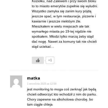
Koziołku, nad Zalewem i przy swoim bloku
to to miasto emerytów zupełnie się wyludni.
Wszystko zamyka się zanim kury pójdą
jeszcze spać, w tym restauracje, pizzerie i
kawiarnie i jeszcze niektóym źle.
Mieszkałem w wielu miejscach ale tak
wymarłego miasta po 19-tej nigdzie nie
spotkałem. Młodzi tylko marzą żeby stąd
dać nogę. Nawet za komuny tak nie chcieli
stąd uciekać…
+1
matka
1 września 2025 at 12:58
jest monitoring to moga coś zerknąć jak będą
chcieli odtworzyć kto wchodził z nim do parku.
Chory zapewne na alkoholowa chorobę, bo
tam ciągle chleja