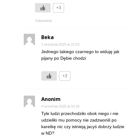
+3
Odpowiedz
Beka
1 września 2025 at 21:53
Jednego takiego czarnego to widuję jak
pijany po Dębie chodzi
+2
Anonim
4 września 2025 at 10:18
Tyle ludzi przechodziło obok niego i nie
udzieliło mu pomocy nie zadzwonili po
karetkę nic czy istnieją jacyś dobrzy ludzie
w ND?