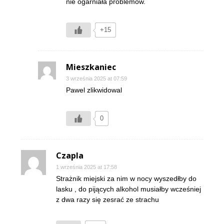
nie ogarniała problemów.
+15
Mieszkaniec
3 września 2025 at 07:59
Pawel zlikwidowal
0
Czapla
1 września 2025 at 17:58
Strażnik miejski za nim w nocy wyszedłby do
lasku , do pijących alkohol musiałby wcześniej
z dwa razy się zesrać ze strachu