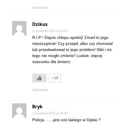
Odpowiedz
Dzikus
1 września 2025 at 18:59
R.I.P ! Dajcie chłopu spokój! Zmarł to jego
nieszczęście! Czy przepił, albo czy chorowal
lub przedawkowal to jego problem! Nikt i nic
tego nie mogło zmienić! Ludzie, więcej
szacunku dla śmierci
+19
Odpowiedz
Bryk
1 września 2025 at 20:24
Policja…….jest coś takiego w Dębie.?