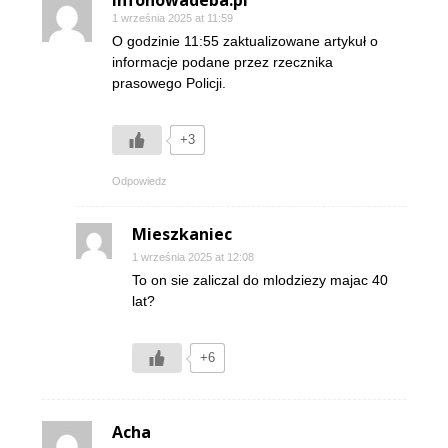
infonowadeba.pl
1 września 2025 at 11:59
O godzinie 11:55 zaktualizowane artykuł o
informacje podane przez rzecznika
prasowego Policji.
+3
Odpowiedz
Mieszkaniec
1 września 2025 at 12:08
To on sie zaliczal do mlodziezy majac 40
lat?
+6
Acha