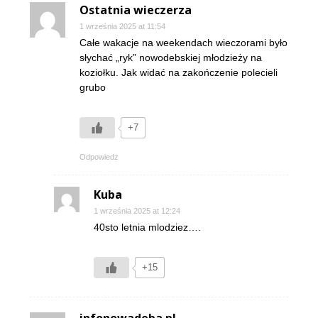
Ostatnia wieczerza
1 września 2025 at 11:54
Całe wakacje na weekendach wieczorami było
słychać „ryk” nowodebskiej młodzieży na
koziołku. Jak widać na zakończenie polecieli
grubo
+7
Odpowiedz
Kuba
1 września 2025 at 12:24
40sto letnia mlodziez….
+15