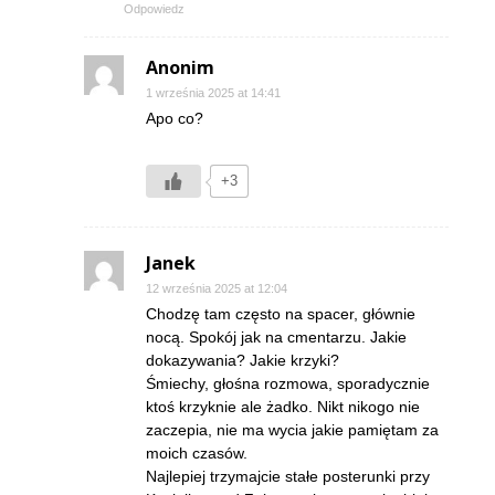
Odpowiedz
Anonim
1 września 2025 at 14:41
Apo co?
+3
Janek
12 września 2025 at 12:04
Chodzę tam często na spacer, głównie
nocą. Spokój jak na cmentarzu. Jakie
dokazywania? Jakie krzyki?
Śmiechy, głośna rozmowa, sporadycznie
ktoś krzyknie ale żadko. Nikt nikogo nie
zaczepia, nie ma wycia jakie pamiętam za
moich czasów.
Najlepiej trzymajcie stałe posterunki przy