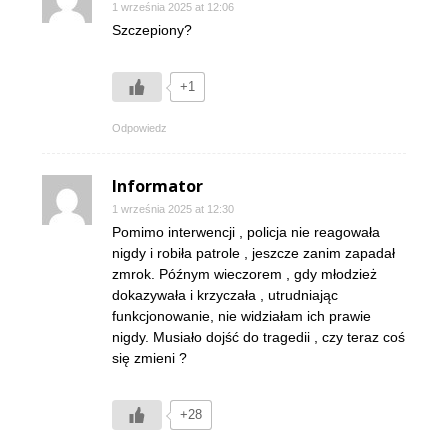
1 września 2025 at 12:06
Szczepiony?
+1
Odpowiedz
Informator
1 września 2025 at 12:30
Pomimo interwencji , policja nie reagowała
nigdy i robiła patrole , jeszcze zanim zapadał
zmrok. Późnym wieczorem , gdy młodzież
dokazywała i krzyczała , utrudniając
funkcjonowanie, nie widziałam ich prawie
nigdy. Musiało dojść do tragedii , czy teraz coś
się zmieni ?
+28