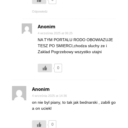
Odpowiedz
Anonim
4 września 2025 at 06:25
NA TYM PORTALU RODO OBOWIAZUJE
TESZ PO SMIERCI,chodza sluchy ze i
Zaklad Pogrzebowy wszystko utajni
0
Anonim
4 września 2025 at 14:36
on nie byl piany, to tak jak bednarski , zabili go
a on uciekl
0