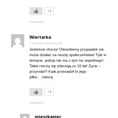
+2
Odpowiedz
Wiertarka
1 września 2025 at 13:18
Jesteście chorzy! Odosobiony przypadek nie
może działać na resztę społeczeństwa! Tyle w
temacie, policja nie ma z tym nic wspólnego!
Takie rzeczy się zdarzają co 10 lat! Życie –
przyroda!!! A jak przesadził to jego
piłka….naturą
+3
Odpowiedz
mieszkaniec