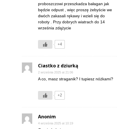
proboszczowi przeszkadza bałagan jak
będzie odpust , więc proszę żebyście we
dwóch zakasali rękawy i wzieli się do
roboty . Przy dobrych wiatrach do 14
września zdążycie
+4
Ciastko z dziurką
2 września 2025 at 21:06
A co, masz straganik? I tupiesz nóżkami?
+2
Anonim
4 września 2025 at 10:19