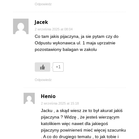
Odpowiedz
Jacek
2 września 2025 at 08:04
Co tam jakis pijaczyna, ja sie pytam czy do
Odpustu wykonawca ul. 1 maja uprzatnie
pozostawiony balagan w zakolu
+1
Odpowiedz
Henio
2 września 2025 at 15:18
Jacku , a skąd wiesz ze to był akurat jakiś
pijaczyna ? Widzę , że jesteś wierzącym
katolikiem więc nawet dla jakiegoś
pijaczyny powinieneś mieć więcej szacunku
. A co do drugiego tematu , to jak tobie i