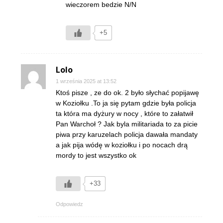
wieczorem bedzie N/N
+5
Lolo
1 września 2025 at 13:52
Ktoś pisze , ze do ok. 2 było słychać popijawę
w Koziołku .To ja się pytam gdzie była policja
ta która ma dyżury w nocy , które to załatwił
Pan Warchoł ? Jak byla militariada to za picie
piwa przy karuzelach policja dawała mandaty
a jak pija wódę w koziołku i po nocach drą
mordy to jest wszystko ok
+33
Odpowiedz