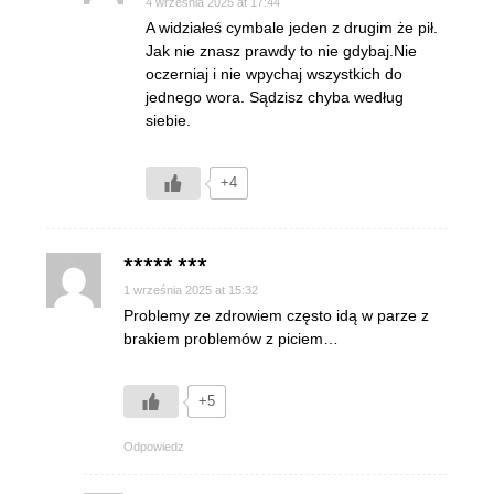
4 września 2025 at 17:44
A widziałeś cymbale jeden z drugim że pił.
Jak nie znasz prawdy to nie gdybaj.Nie
oczerniaj i nie wpychaj wszystkich do
jednego wora. Sądzisz chyba według
siebie.
+4
***** ***
1 września 2025 at 15:32
Problemy ze zdrowiem często idą w parze z
brakiem problemów z piciem…
+5
Odpowiedz