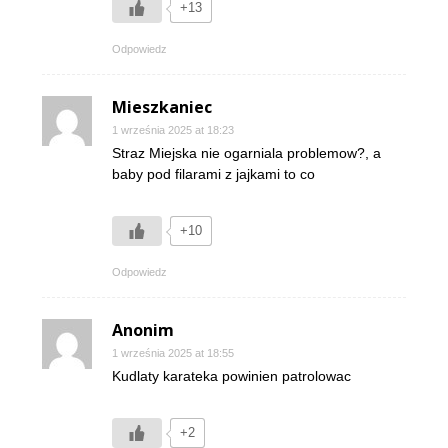
+13
Odpowiedz
Mieszkaniec
1 września 2025 at 18:23
Straz Miejska nie ogarniala problemow?, a
baby pod filarami z jajkami to co
+10
Odpowiedz
Anonim
1 września 2025 at 18:55
Kudlaty karateka powinien patrolowac
+2