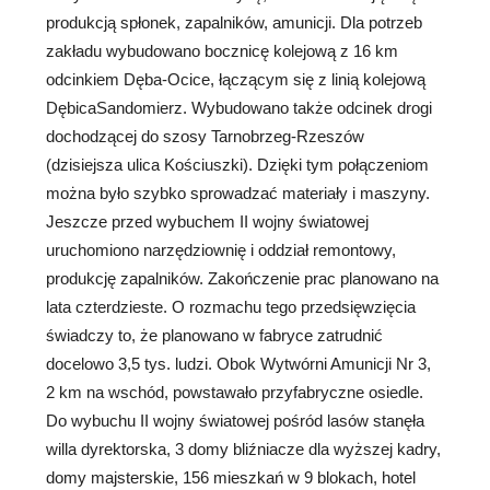
produkcją spłonek, zapalników, amunicji. Dla potrzeb
zakładu wybudowano bocznicę kolejową z 16 km
odcinkiem Dęba-Ocice, łączącym się z linią kolejową
DębicaSandomierz. Wybudowano także odcinek drogi
dochodzącej do szosy Tarnobrzeg-Rzeszów
(dzisiejsza ulica Kościuszki). Dzięki tym połączeniom
można było szybko sprowadzać materiały i maszyny.
Jeszcze przed wybuchem II wojny światowej
uruchomiono narzędziownię i oddział remontowy,
produkcję zapalników. Zakończenie prac planowano na
lata czterdzieste. O rozmachu tego przedsięwzięcia
świadczy to, że planowano w fabryce zatrudnić
docelowo 3,5 tys. ludzi. Obok Wytwórni Amunicji Nr 3,
2 km na wschód, powstawało przyfabryczne osiedle.
Do wybuchu II wojny światowej pośród lasów stanęła
willa dyrektorska, 3 domy bliźniacze dla wyższej kadry,
domy majsterskie, 156 mieszkań w 9 blokach, hotel