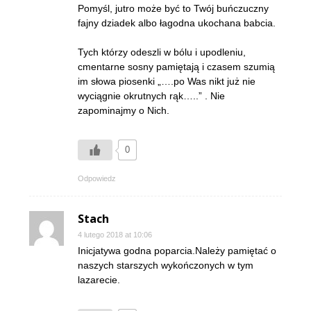
Pomyśl, jutro może być to Twój buńczuczny
fajny dziadek albo łagodna ukochana babcia.
Tych którzy odeszli w bólu i upodleniu,
cmentarne sosny pamiętają i czasem szumią
im słowa piosenki „….po Was nikt już nie
wyciągnie okrutnych rąk…..” . Nie
zapominajmy o Nich.
0
Odpowiedz
Stach
4 lutego 2018 at 10:06
Inicjatywa godna poparcia.Należy pamiętać o
naszych starszych wykończonych w tym
lazarecie.