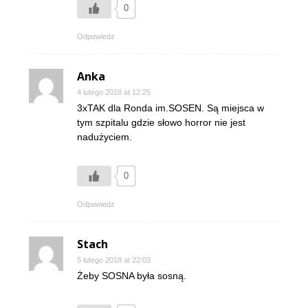
0
Odpowiedz
Anka
4 lutego 2018 at 12:25
3xTAK dla Ronda im.SOSEN. Są miejsca w
tym szpitalu gdzie słowo horror nie jest
nadużyciem.
0
Odpowiedz
Stach
5 lutego 2018 at 22:03
Żeby SOSNA była sosną.