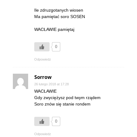
Ile zdruzgotanych wiosen
Ma pamiętać soro SOSEN
WACŁAWIE pamiętaj
0
Odpowiedz
Sorrow
26 lutego 2018 at 17:28
WACŁAWIE
Gdy zwyciężysz pod twym rządem
Soro znów się stanie rondem
0
Odpowiedz