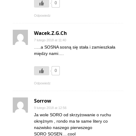
0
Odpowiedz
Wacek.Z.G.Ch
7 lutego 2018 at 11:40
…..a SOSNA sosną się stała i zamieszkała
między nami….
0
Odpowiedz
Sorrow
9 lutego 2018 at 12:56
Ja wole SORO od skrzyżowanie o ruchu
okrężnym , rondo ma te same litery co
nazwisko naszego pierwszego
SORO SOSEN….cool