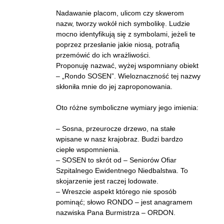
Nadawanie placom, ulicom czy skwerom
nazw, tworzy wokół nich symbolikę. Ludzie
mocno identyfikują się z symbolami, jeżeli te
poprzez przesłanie jakie niosą, potrafią
przemówić do ich wrażliwości.
Proponuję nazwać, wyżej wspomniany obiekt
– „Rondo SOSEN”. Wieloznaczność tej nazwy
skłoniła mnie do jej zaproponowania.
Oto różne symboliczne wymiary jego imienia:
– Sosna, przeurocze drzewo, na stałe
wpisane w nasz krajobraz. Budzi bardzo
ciepłe wspomnienia.
– SOSEN to skrót od – Seniorów Ofiar
Szpitalnego Ewidentnego Niedbalstwa. To
skojarzenie jest raczej lodowate.
– Wreszcie aspekt którego nie sposób
pominąć; słowo RONDO – jest anagramem
nazwiska Pana Burmistrza – ORDON.