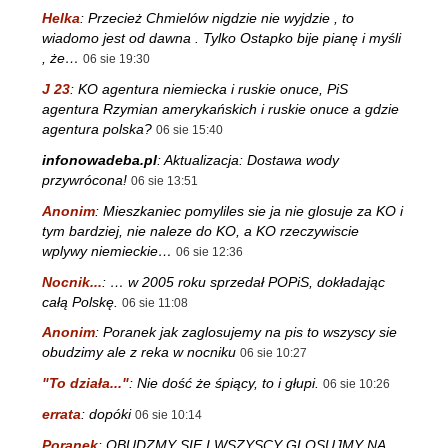
Helka
:
Przecież Chmielów nigdzie nie wyjdzie , to
wiadomo jest od dawna . Tylko Ostapko bije pianę i myśli
, że…
06 sie 19:30
J 23
:
KO agentura niemiecka i ruskie onuce, PiS
agentura Rzymian amerykańskich i ruskie onuce a gdzie
agentura polska?
06 sie 15:40
infonowadeba.pl
:
Aktualizacja: Dostawa wody
przywrócona!
06 sie 13:51
Anonim
:
Mieszkaniec pomyliles sie ja nie glosuje za KO i
tym bardziej, nie naleze do KO, a KO rzeczywiscie
wplywy niemieckie…
06 sie 12:36
Nocnik...
:
… w 2005 roku sprzedał POPiS, dokładając
całą Polskę.
06 sie 11:08
Anonim
:
Poranek jak zaglosujemy na pis to wszyscy sie
obudzimy ale z reka w nocniku
06 sie 10:27
"To działa..."
:
Nie dość że śpiący, to i głupi.
06 sie 10:26
errata
:
dopóki
06 sie 10:14
Poranek
:
OBUDZMY SIE I WSZYSCY GLOSUJMY NA