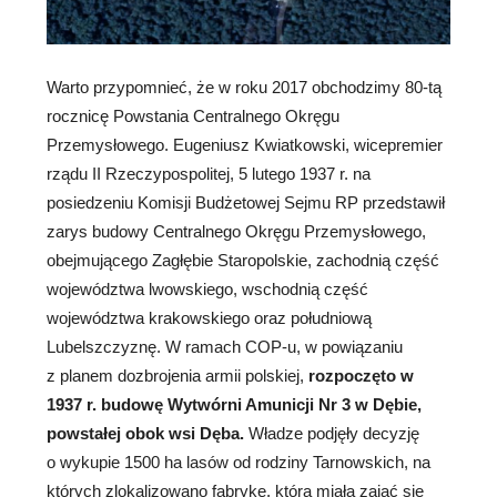
Warto przypomnieć, że w roku 2017 obchodzimy 80-tą
rocznicę Powstania Centralnego Okręgu
Przemysłowego. Eugeniusz Kwiatkowski, wicepremier
rządu II Rzeczypospolitej, 5 lutego 1937 r. na
posiedzeniu Komisji Budżetowej Sejmu RP przedstawił
zarys budowy Centralnego Okręgu Przemysłowego,
obejmującego Zagłębie Staropolskie, zachodnią część
województwa lwowskiego, wschodnią część
województwa krakowskiego oraz południową
Lubelszczyznę. W ramach COP-u, w powiązaniu
z planem dozbrojenia armii polskiej,
rozpoczęto w
1937 r. budowę Wytwórni Amunicji Nr 3 w Dębie,
powstałej obok wsi Dęba.
Władze podjęły decyzję
o wykupie 1500 ha lasów od rodziny Tarnowskich, na
których zlokalizowano fabrykę, która miała zająć się