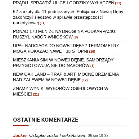
PRĄDU. SPRAWDŹ ULICE I GODZINY WYŁĄCZEŃ
(21)
62 zarzuty dla 11 podejrzanych. Policjanci z Nowej Dęby
zakończyli śledztwo w sprawie przestępczości
narkotykowej
(11)
PONAD 178 MLN ZŁ NA DROGI NA PODKARPACIU.
RUSZYŁ NABÓR WNIOSKÓW
(8)
UPAŁ NADCIĄGA DO NOWEJ DĘBY? TERMOMETRY
MOGĄ POKAZAĆ NAWET 38 STOPNI
(10)
MIESZKANIA SIM W NOWEJ DĘBIE. SAMORZĄDY
PRZYGOTOWUJĄ SIĘ DO NABORÓW
(1)
NEW OAK LAND – TRAP & ART. MOCNE BRZMIENIA
NAD ZALEWEM W NOWEJ DĘBIE
(12)
ZNAMY WYNIKI WYBORÓW OSIEDLOWYCH W
MIEŚCIE!
(21)
OSTATNIE KOMENTARZE
Jackie
:
Ostapko został I sekretarzem
06 sie 19:33