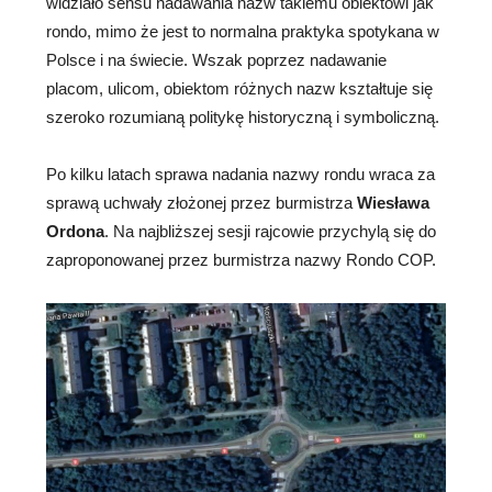
widziało sensu nadawania nazw takiemu obiektowi jak
rondo, mimo że jest to normalna praktyka spotykana w
Polsce i na świecie. Wszak poprzez nadawanie
placom, ulicom, obiektom różnych nazw kształtuje się
szeroko rozumianą politykę historyczną i symboliczną.
Po kilku latach sprawa nadania nazwy rondu wraca za
sprawą uchwały złożonej przez burmistrza
Wiesława
Ordona
. Na najbliższej sesji rajcowie przychylą się do
zaproponowanej przez burmistrza nazwy Rondo COP.