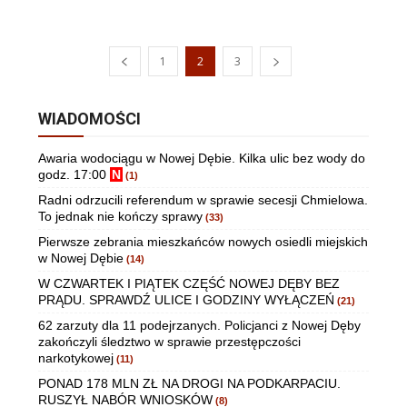
1
2
3
WIADOMOŚCI
Awaria wodociągu w Nowej Dębie. Kilka ulic bez wody do
godz. 17:00
N
(1)
Radni odrzucili referendum w sprawie secesji Chmielowa.
To jednak nie kończy sprawy
(33)
Pierwsze zebrania mieszkańców nowych osiedli miejskich
w Nowej Dębie
(14)
W CZWARTEK I PIĄTEK CZĘŚĆ NOWEJ DĘBY BEZ
PRĄDU. SPRAWDŹ ULICE I GODZINY WYŁĄCZEŃ
(21)
62 zarzuty dla 11 podejrzanych. Policjanci z Nowej Dęby
zakończyli śledztwo w sprawie przestępczości
narkotykowej
(11)
PONAD 178 MLN ZŁ NA DROGI NA PODKARPACIU.
RUSZYŁ NABÓR WNIOSKÓW
(8)