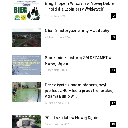
Bieg Tropem Wilczym w Nowej Dębie
– hołd dla „Żołnierzy Wyklętych”
4 marca 2025
2
Obalić historyczne mity – Jadachy
29 kwietnia 2024
0
Spotkanie z historią ZM DEZAMET w
Nowej Dębie
9 stycznia 2024
33
Przez życie z badmintonem, czyli
jubileusz 40 – lecia pracy trenerskiej
Adama Bunio w...
6 listopada 2023
17
70 lat szpitala w Nowej Dębie
18 września 2023
19