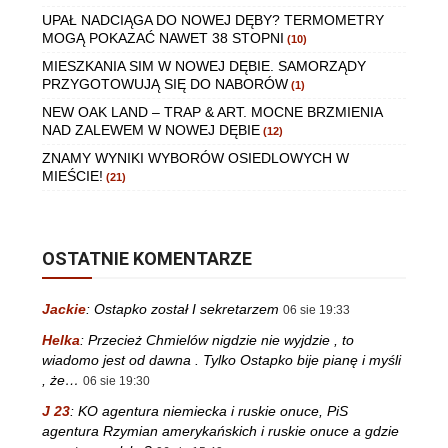
UPAŁ NADCIĄGA DO NOWEJ DĘBY? TERMOMETRY
MOGĄ POKAZAĆ NAWET 38 STOPNI
(10)
MIESZKANIA SIM W NOWEJ DĘBIE. SAMORZĄDY
PRZYGOTOWUJĄ SIĘ DO NABORÓW
(1)
NEW OAK LAND – TRAP & ART. MOCNE BRZMIENIA
NAD ZALEWEM W NOWEJ DĘBIE
(12)
ZNAMY WYNIKI WYBORÓW OSIEDLOWYCH W
MIEŚCIE!
(21)
OSTATNIE KOMENTARZE
Jackie
:
Ostapko został I sekretarzem
06 sie 19:33
Helka
:
Przecież Chmielów nigdzie nie wyjdzie , to
wiadomo jest od dawna . Tylko Ostapko bije pianę i myśli
, że…
06 sie 19:30
J 23
:
KO agentura niemiecka i ruskie onuce, PiS
agentura Rzymian amerykańskich i ruskie onuce a gdzie