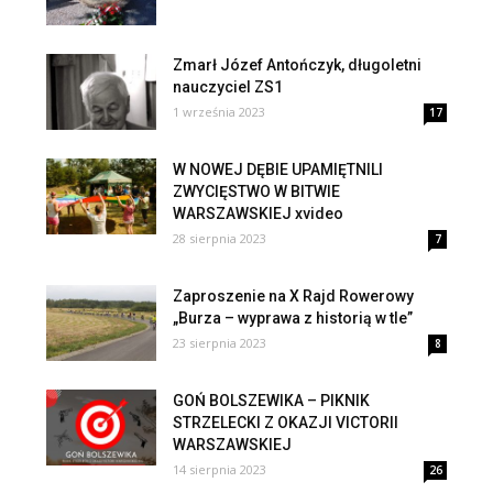
Zmarł Józef Antończyk, długoletni
nauczyciel ZS1
1 września 2023
17
W NOWEJ DĘBIE UPAMIĘTNILI
ZWYCIĘSTWO W BITWIE
WARSZAWSKIEJ xvideo
28 sierpnia 2023
7
Zaproszenie na X Rajd Rowerowy
„Burza – wyprawa z historią w tle”
23 sierpnia 2023
8
GOŃ BOLSZEWIKA – PIKNIK
STRZELECKI Z OKAZJI VICTORII
WARSZAWSKIEJ
14 sierpnia 2023
26