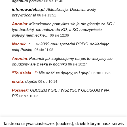
agentura polska?
06 sie 15:40
infonowadeba.pl
:
Aktualizacja: Dostawa wody
przywrócona!
06 sie 13:51
Anonim
:
Mieszkaniec pomyliles sie ja nie glosuje za KO i
tym bardziej, nie naleze do KO, a KO rzeczywiscie
wplywy niemieckie…
06 sie 12:36
Nocnik...
:
… w 2005 roku sprzedał POPiS, dokładając
całą Polskę.
06 sie 11:08
Anonim
:
Poranek jak zaglosujemy na pis to wszyscy sie
obudzimy ale z reka w nocniku
06 sie 10:27
"To działa..."
:
Nie dość że śpiący, to i głupi.
06 sie 10:26
errata
:
dopóki
06 sie 10:14
Poranek
:
OBUDZMY SIE I WSZYSCY GLOSUJMY NA
PIS
06 sie 10:03
Ta strona używa ciasteczek (cookies), dzięki którym nasz serwis