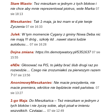
Stare Miasto
:
Tez mieszkam w jednym z tych blokow i
nie chce aby mnie reprezentowal piotrus, wole Marka
07
sie 18:13
Mieszkaniec
:
Tak 1-maja, ja tez mam w d.pie twoje
Zyczenia
07 sie 16:33
Julek
:
W tym momencie Cygany z gminy Nowa Deba nic
nie mają !!! dróg , szkoły itd ..nawet starsi ludzie
autobusu…
07 sie 16:28
Dojna zmiana
:
https://m.demotywatory.pl/5351637
07 sie
15:55
eNDe
:
Głosować na PiS, to jakby brać ślub drugi raz po
rozwodzie… Czego nie zrozumiałeś za pierwszym razem
?
07 sie 13:56
AnonimowyMieszkaniec
:
Nie macie prezydenta, nie
macie premiera, wkrótce nie będziecie mieli państwa.
07
sie 13:27
1-go Maja
:
Do Mieszkańca – Też mieszkam w jednym z
tych bloków i nie życzę sobie, abyś pisał w imieniu
wszystkich. Czytając…
07 sie 12:49