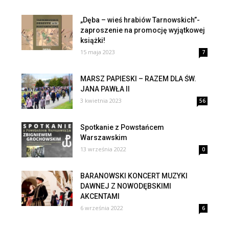
„Dęba – wieś hrabiów Tarnowskich”-
zaproszenie na promocję wyjątkowej
książki!
15 maja 2023
7
MARSZ PAPIESKI – RAZEM DLA ŚW.
JANA PAWŁA II
3 kwietnia 2023
56
Spotkanie z Powstańcem
Warszawskim
13 września 2022
0
BARANOWSKI KONCERT MUZYKI
DAWNEJ Z NOWODĘBSKIMI
AKCENTAMI
6 września 2022
6