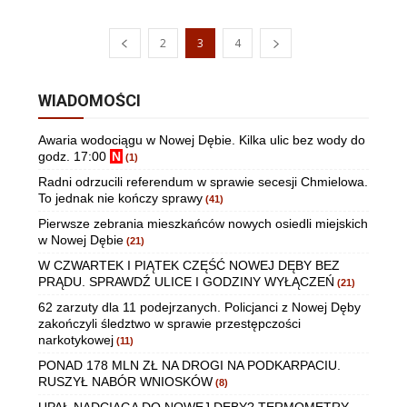
2
3
4
WIADOMOŚCI
Awaria wodociągu w Nowej Dębie. Kilka ulic bez wody do
godz. 17:00
N
(1)
Radni odrzucili referendum w sprawie secesji Chmielowa.
To jednak nie kończy sprawy
(41)
Pierwsze zebrania mieszkańców nowych osiedli miejskich
w Nowej Dębie
(21)
W CZWARTEK I PIĄTEK CZĘŚĆ NOWEJ DĘBY BEZ
PRĄDU. SPRAWDŹ ULICE I GODZINY WYŁĄCZEŃ
(21)
62 zarzuty dla 11 podejrzanych. Policjanci z Nowej Dęby
zakończyli śledztwo w sprawie przestępczości
narkotykowej
(11)
PONAD 178 MLN ZŁ NA DROGI NA PODKARPACIU.
RUSZYŁ NABÓR WNIOSKÓW
(8)