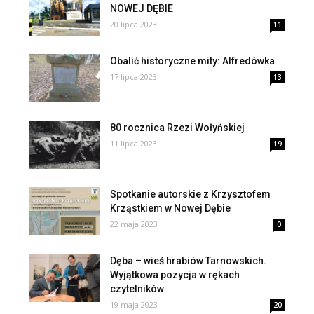
NOWEJ DĘBIE
20 lipca 2023
11
Obalić historyczne mity: Alfredówka
17 lipca 2023
13
80 rocznica Rzezi Wołyńskiej
11 lipca 2023
19
Spotkanie autorskie z Krzysztofem
Krząstkiem w Nowej Dębie
22 maja 2023
0
Dęba – wieś hrabiów Tarnowskich.
Wyjątkowa pozycja w rękach
czytelników
19 maja 2023
20