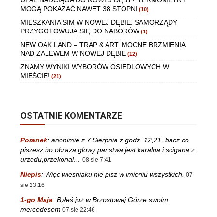
UPAŁ NADCIĄGA DO NOWEJ DĘBY? TERMOMETRY
MOGĄ POKAZAĆ NAWET 38 STOPNI
(10)
MIESZKANIA SIM W NOWEJ DĘBIE. SAMORZĄDY
PRZYGOTOWUJĄ SIĘ DO NABORÓW
(1)
NEW OAK LAND – TRAP & ART. MOCNE BRZMIENIA
NAD ZALEWEM W NOWEJ DĘBIE
(12)
ZNAMY WYNIKI WYBORÓW OSIEDLOWYCH W
MIEŚCIE!
(21)
OSTATNIE KOMENTARZE
Poranek
:
anonimie z 7 Sierpnia z godz. 12,21, bacz co
piszesz bo obraza glowy panstwa jest karalna i scigana z
urzedu,przekonal…
08 sie 7:41
Niepis
:
Więc wiesniaku nie pisz w imieniu wszystkich.
07
sie 23:16
1-go Maja
:
Byłeś już w Brzostowej Górze swoim
mercedesem
07 sie 22:46